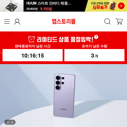
HUUM 스마트 인바디 체중계 SB-108B
9,100
원
39,800
원
판매종료까지 남은 시간
초저가 남은 수량
10:16:13
3
개
2
/
5