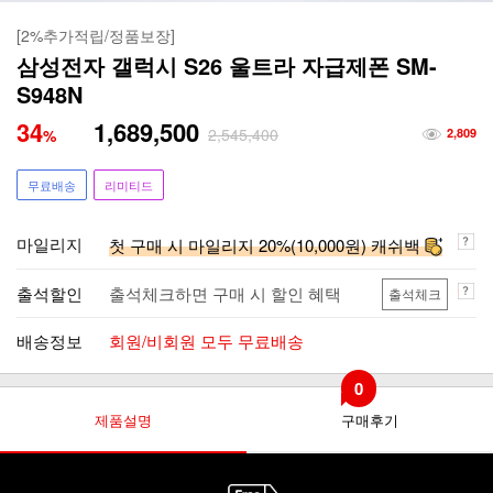
[2%추가적립/정품보장]
삼성전자 갤럭시 S26 울트라 자급제폰 SM-
S948N
34
1,689,500
2,545,400
%
2,809
무료배송
리미티드
마일리지
첫 구매 시 마일리지 20%(10,000원) 캐쉬백
출석할인
출석체크하면 구매 시 할인 혜택
출석체크
배송정보
회원/비회원 모두 무료배송
0
제품설명
구매후기