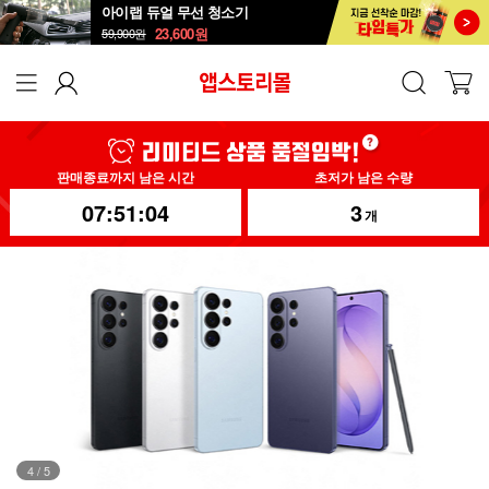
아이랩 듀얼 무선 청소기
23,600
원
59,900
원
판매종료까지 남은 시간
초저가 남은 수량
07:51:03
3
개
4
/
5