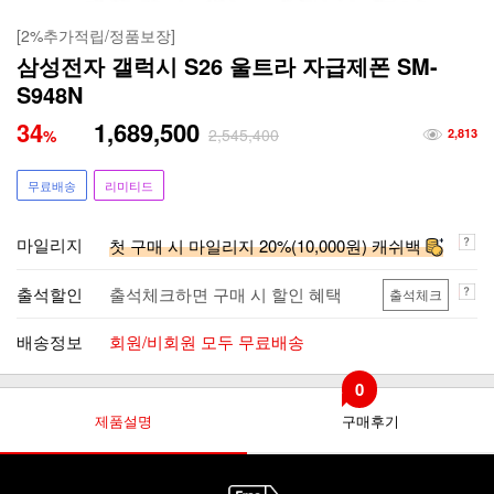
[2%추가적립/정품보장]
삼성전자 갤럭시 S26 울트라 자급제폰 SM-
S948N
34
1,689,500
2,545,400
%
2,813
무료배송
리미티드
마일리지
첫 구매 시 마일리지 20%(10,000원) 캐쉬백
출석할인
출석체크하면 구매 시 할인 혜택
출석체크
배송정보
회원/비회원 모두 무료배송
0
제품설명
구매후기