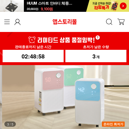
HUUM 스마트 인바디 체중계 SB-108B
9,100
원
39,800
원
판매종료까지 남은 시간
초저가 남은 수량
02:48:54
3
개
4
/
5
온라인 최저가