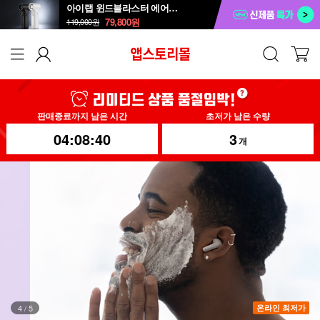
아이랩 윈드블라스터 에어건+청소기 iLAB-WBT
79,800
원
119,000
원
판매종료까지 남은 시간
초저가 남은 수량
04:08:37
3
개
4
/
5
온라인 최저가