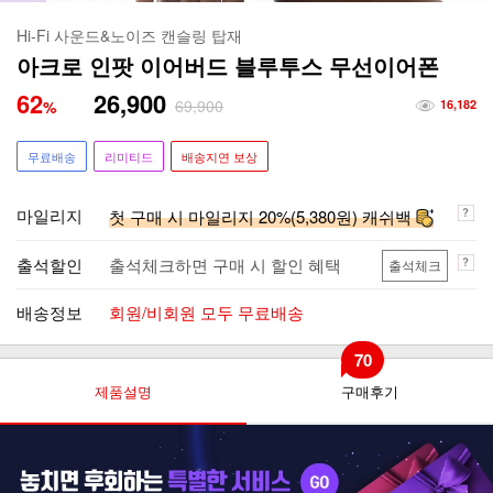
Hi-Fi 사운드&노이즈 캔슬링 탑재
아크로 인팟 이어버드 블루투스 무선이어폰
62
26,900
69,900
%
16,182
무료배송
리미티드
배송지연 보상
마일리지
첫 구매 시 마일리지 20%(5,380원) 캐쉬백
출석할인
출석체크하면 구매 시 할인 혜택
출석체크
배송정보
회원/비회원 모두 무료배송
70
제품설명
구매후기