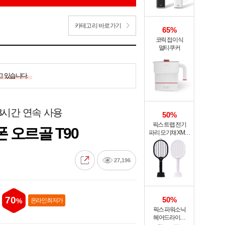
카테고리 바로가기
65%
코릭 접이식
멀티쿠커
고 있습니다.
 8시간 연속 사용
50%
픽스 트랩 전기
 오르골 T90
파리 모기채 XMR-
301
27,196
70
50%
%
온라인 최저가
픽스 파워소닉
헤어드라이기