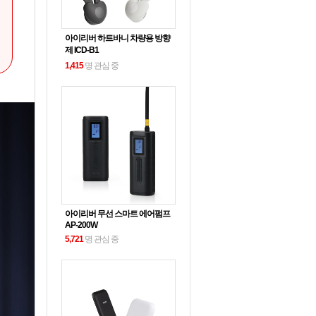
아이리버 하트바니 차량용 방향
제 ICD-B1
1,415
명 관심 중
아이리버 무선 스마트 에어펌프
AP-200W
5,721
명 관심 중