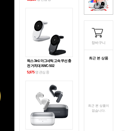
장바구니
최근 본 상품
픽스 3in1 마그네틱 고속 무선 충
전 거치대 XWC-502
5,975
명 관심 중
최근 본 상품이
없습니다.