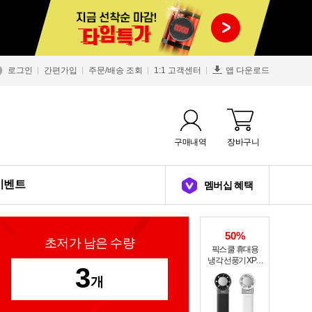
로그인
간편가입
주문/배송 조회
1:1 고객센터
앱 다운로드
구매내역
장바구니
이벤트
멤버십 혜택
50%
초저가 남은 수량
픽스 쿨 휴대용
냉각 선풍기 XPF-
3
502
개