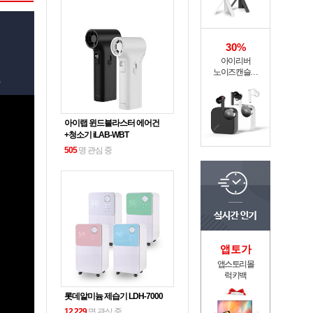
30%
아이리버
노이즈캔슬링
블루투스
무선이어폰 ITW-
ANC4
아이랩 윈드블라스터 에어건
+청소기 iLAB-WBT
505
명 관심 중
앱토가
앱스토리몰
럭키백
롯데알미늄 제습기 LDH-7000
12,229
명 관심 중