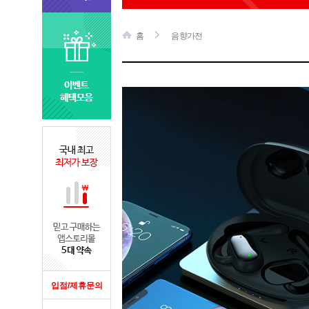
홈
음향가전
입점/제휴문의