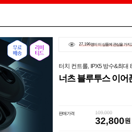
27,196
명이 이 상품에 관심을 가지
터치 컨트롤, IPX5 방수&최대
너츠 블루투스 이어폰
109,000
판매가격
32,800
원