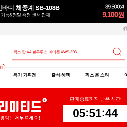
39,800
원
바디 체중계 SB-108B
9,100
원
정 기능&정밀 측정 센서 탑재
감
특가 기획전
출석·혜택
픽스 온 스타
판매종료까지 남은 시간
:
:
0
5
5
1
4
3