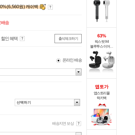
XHS-701
0
%
(6,560원)
캐쉬백
료배송
63%
 할인 혜택
출석체크하기
픽스 팟 X4
블루투스 이어폰
XWS-303
온라인 배송
앱토가
앱스토리몰
럭키백
선택하기
배송지연 보상