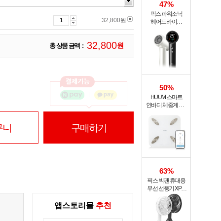
47%
픽스 파워소닉
32,800
원
헤어드라이기
XHS-702
3
2
,
8
0
0
원
총 상품 금액 :
50%
HUUM 스마트
인바디 체중계 SB-
108B
구니
구매하기
63%
픽스 빅팬 휴대용
무선 선풍기 XPF-
702
앱스토리몰
추천