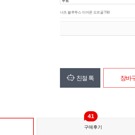
무료
너츠 블루투스 이어폰 오르골 T90
친절 톡
장바
41
구매후기