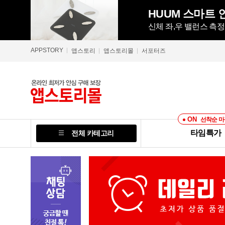
HUUM 스마트 인
신체 좌,우 밸런스 측
APPSTORY
앱스토리
앱스토리몰
서포터즈
ON
선착순 마
타임특가
전체 카테고리