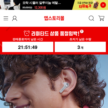
모락 시뮬러 알루미늄 메탈 접이식 노트북 거치대S
12,300
원
39,900
원
판매종료까지 남은 시간
초저가 남은 수량
21:51:47
3
개
5
/
5