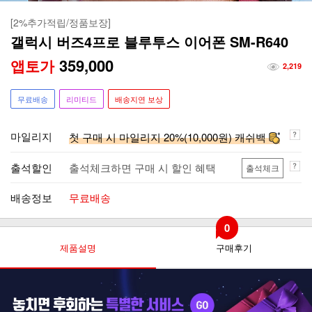
[2%추가적립/정품보장]
갤럭시 버즈4프로 블루투스 이어폰 SM-R640
359,000
앱토가
2,219
무료배송
리미티드
배송지연 보상
마일리지
첫 구매 시 마일리지 20%(10,000원) 캐쉬백
출석할인
출석체크하면 구매 시 할인 혜택
출석체크
배송정보
무료배송
0
제품설명
구매후기