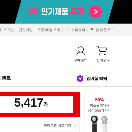
로그인
간편가입
주문/배송 조회
1:1 고객센터
앱 다운로드
구매내역
장바구니
이벤트
멤버십 혜택
,
5
4
1
7
50%
개
픽스 쿨 휴대용
냉각 선풍기 XPF-
502
카테고리 바로가기