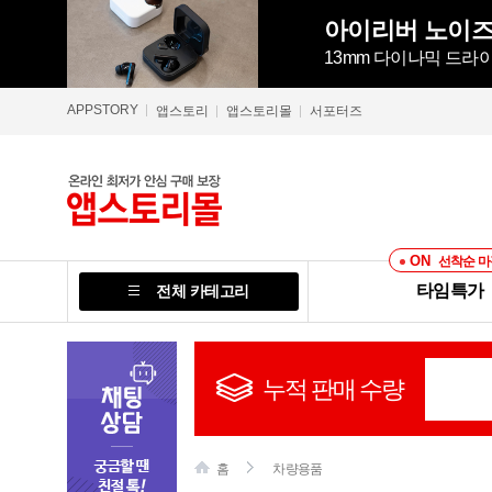
13mm 다이나믹 드라이
APPSTORY
앱스토리
앱스토리몰
서포터즈
ON
선착순 마
타임특가
전체 카테고리
누적 판매 수량
홈
차량용품