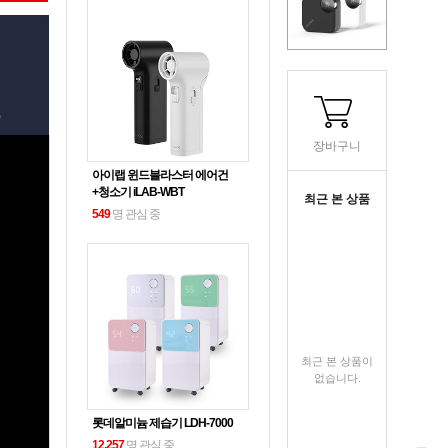
장바구니
아이랩 윈드블라스터 에어건
+청소기 iLAB-WBT
최근 본 상품
549
명 관심 중
최근 본 상품이
없습니다.
롯데알미늄 제습기 LDH-7000
12,257
명 관심 중