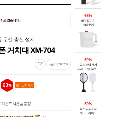
65%
가지고 있습니다.
코릭 접이식
멀티쿠커
동 무선 충전 설계
 거치대 XM-704
50%
1,332,785
픽스 트랩 전기
파리 모기채 XMR-
301
63
%
온라인 최저가
드 마운트 사은품 증정
50%
픽스 파워소닉
헤어드라이기