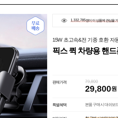
1,332,785
명이 이 상품에 관심을 
15W 초고속&전 기종 호환 자
픽스 퀵 차량용 핸드폰
79,800
판매가격
29,800
원
본품 구매 시 대쉬보
특별혜택