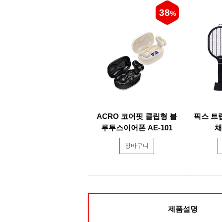
38
%
ACRO 코어핏 클립형 블
픽스 트
루투스이어폰 AE-101
채
장바구니
제품설명