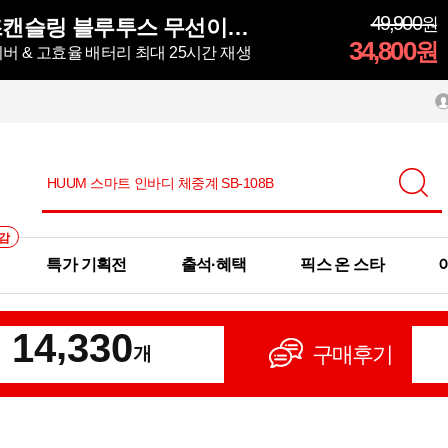
49,900
원
아이리버 노이즈캔슬링 블루투스 무선이어폰 ITW-ANC4
34,800
원
버 & 고효율 배터리 최대 25시간 재생
감
특가 기획전
출석·혜택
픽스 온 스타
,
1
4
3
3
0
구매후기
개