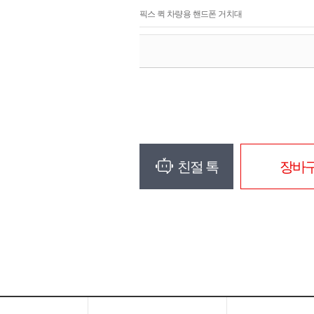
픽스 퀵 차량용 핸드폰 거치대
친절 톡
장바