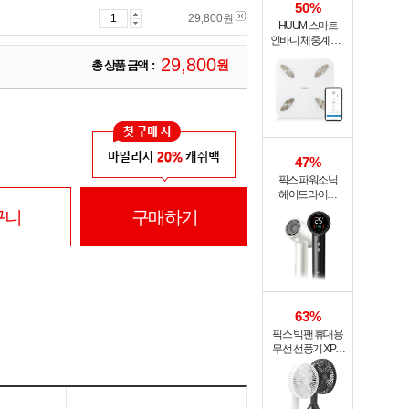
50%
29,800
원
HUUM 스마트
인바디 체중계 SB-
108B
2
9
,
8
0
0
원
총 상품 금액 :
47%
픽스 파워소닉
헤어드라이기
XHS-702
구니
구매하기
63%
픽스 빅팬 휴대용
무선 선풍기 XPF-
702