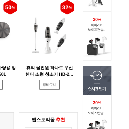
50
32
%
%
30%
아이리버
노이즈캔슬링
블루투스
무선이어폰 ITW-
ANC4
차량용 방
휴빅 올인원 하나로 무선
501
핸디 소형 청소기 HB-250
0W
장바구니
30%
아이리버
노이즈캔슬링
블루투스
앱스토리몰
추천
무선이어폰 ITW-
ANC4