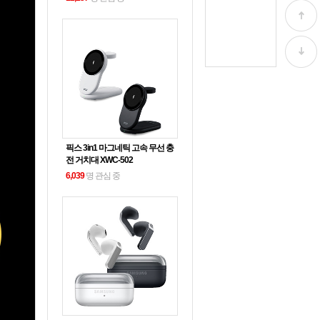
픽스 3in1 마그네틱 고속 무선 충
전 거치대 XWC-502
6,039
명 관심 중