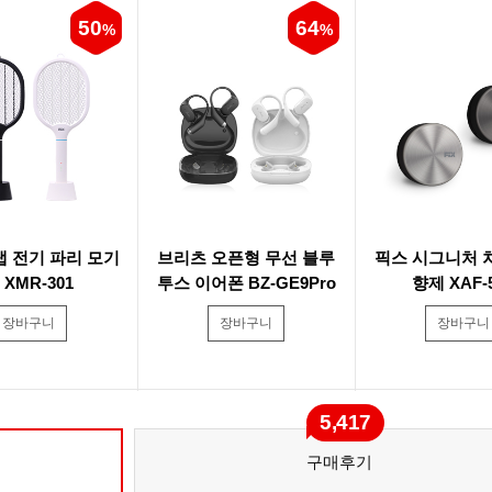
50
64
%
%
랩 전기 파리 모기
브리츠 오픈형 무선 블루
픽스 시그니처 
 XMR-301
투스 이어폰 BZ-GE9Pro
향제 XAF-
장바구니
장바구니
장바구니
5,417
구매후기