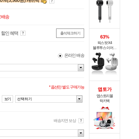
0
%
(5,960원)
캐쉬백
XHS-701
료배송
 할인 혜택
출석체크하기
63%
픽스 팟 X4
블루투스 이어폰
XWS-303
온라인 배송
* 옵션만 별도 구매가능
앱토가
앱스토리몰
보기
선택하기
럭키백
배송지연 보상