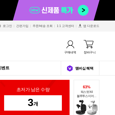
로그인
간편가입
주문/배송 조회
1:1 고객센터
앱 다운로드
구매내역
장바구니
이벤트
멤버십 혜택
63%
초저가 남은 수량
픽스 팟 X4
블루투스 이어폰
3
XWS-303
개