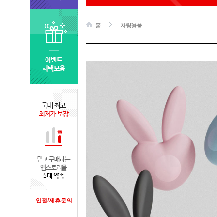
홈
차량용품
입점/제휴문의