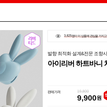
3,825
명이 이 상품에 관심을 가지고
발향 최적화 설계&전문 조향사
아이리버 하트바니 차
19,800
판매가격
9,900
원