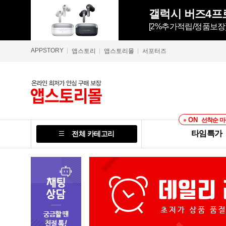
[2%추가적립/정품보장
APPSTORY
앱스토리
앱스토리몰
서포터즈
ON
선착순 마
타임특가
전체 카테고리