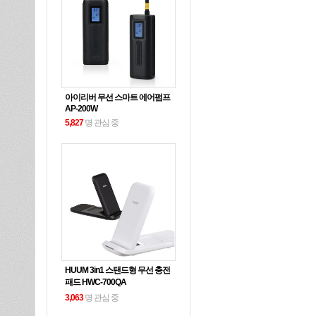
아이리버 무선 스마트 에어펌프
AP-200W
5,827
명 관심 중
HUUM 3in1 스탠드형 무선 충전
패드 HWC-700QA
3,063
명 관심 중