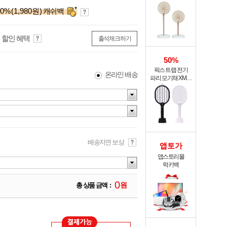
써큘레이터 ASF-
200A
0
%
(1,980원)
캐쉬백
 할인 혜택
출석체크하기
50%
픽스 트랩 전기
온라인 배송
파리 모기채 XMR-
301
배송지연 보상
앱토가
앱스토리몰
럭키백
0
원
총 상품 금액 :