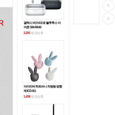
갤럭시 버즈4프로 블루투스 이
어폰 SM-R640
2,291
명 관심 중
아이리버 하트바니 차량용 방향
제 ICD-B1
1,459
명 관심 중