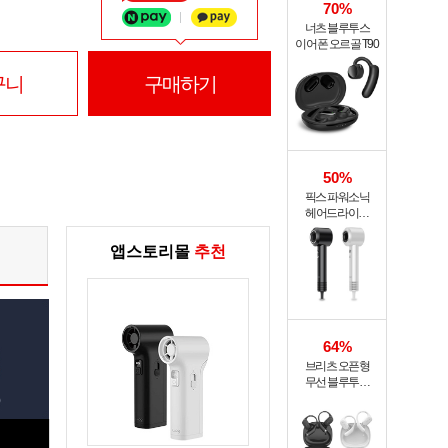
70%
너츠 블루투스
이어폰 오르골 T90
구니
구매하기
50%
픽스 파워소닉
헤어드라이기
XHS-701
앱스토리몰
추천
64%
브리츠 오픈형
무선 블루투스
이어폰 BZ-GE9Pro