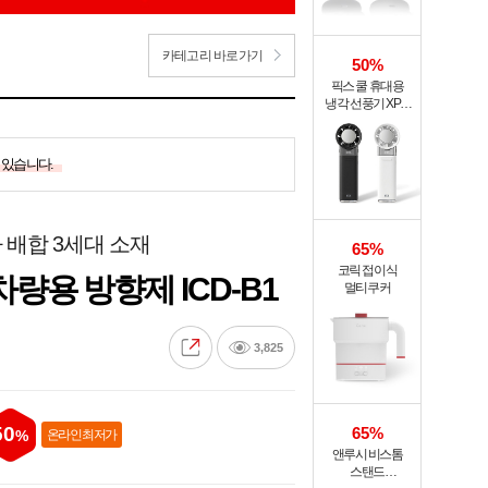
카테고리 바로가기
50%
픽스 쿨 휴대용
냉각 선풍기 XPF-
502
 있습니다.
 배합 3세대 소재
65%
코릭 접이식
량용 방향제 ICD-B1
멀티쿠커
3,825
50
65%
%
온라인 최저가
앤루시 비스톰
스탠드