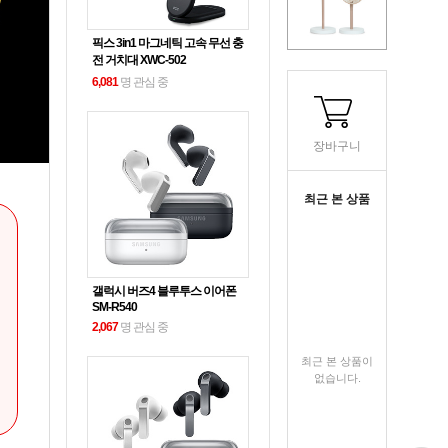
픽스 3in1 마그네틱 고속 무선 충
전 거치대 XWC-502
6,081
명 관심 중
장바구니
최근 본 상품
갤럭시 버즈4 블루투스 이어폰
SM-R540
2,067
명 관심 중
최근 본 상품이
없습니다.