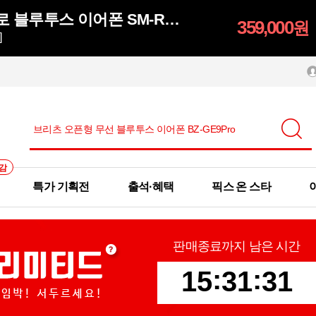
갤럭시 버즈4프로 블루투스 이어폰 SM-R640
359,000
원
]
감
특가 기획전
출석·혜택
픽스 온 스타
판매종료까지 남은 시간
:
:
1
5
3
1
2
9