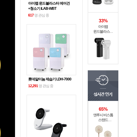
아이랩 윈드블라스터 에어건
+청소기 iLAB-WBT
617
명 관심 중
33%
아이랩
윈드블라스터
에어건+청소기
iLAB-WBT
롯데알미늄 제습기 LDH-7000
12,291
명 관심 중
65%
앤루시 비스톰
스탠드
써큘레이터 ASF-
200A