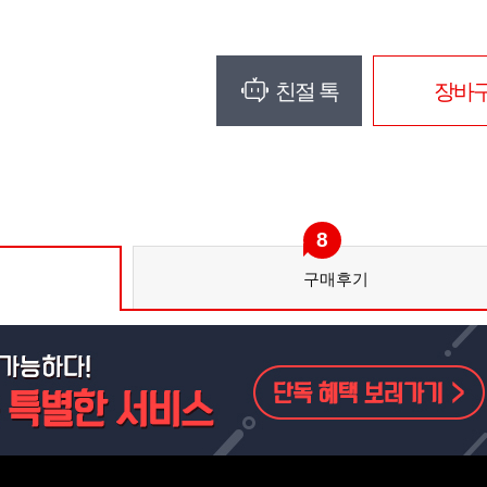
친절 톡
장바
8
구매후기