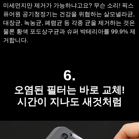
미세먼지만 제거가 가능하냐고요? 무슨 소리!
픽스
퓨어원 공기청정기는 건강을 위협하는 살모넬
라균,
대장균, 녹농균, 폐렴균 등
각종 균을 제거하는 것은
물론
황색
포도상구균과 슈퍼 박테리아를 99.9% 제
거합니다.
6.
오염된 필터는 바로 교체!
시간이 지나도 새것처럼