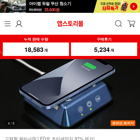
아이랩 듀얼 무선 청소기
23,600
원
59,900
원
누적 판매 수량
구매후기
18,583
5,234
개
개
5
/
5
온라인 최저가
교체형 필터+UV LED로 초미세먼지 97% 제거!