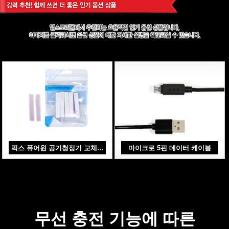
픽스 퓨어원 공기청정기 교체필
마이크로 5핀 데이터 케이블
터
무선 충전 기능에 따른