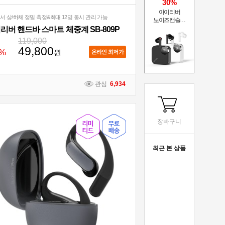
30%
아이리버
센서 상/하체 정밀 측정&최대 12명 동시 관리 가능
노이즈캔슬링
블루투스
리버 핸드바 스마트 체중계 SB-809P
무선이어폰 ITW-
119,000
ANC4
49,800
%
원
온라인 최저가
관심
6,934
장바구니
최근 본 상품