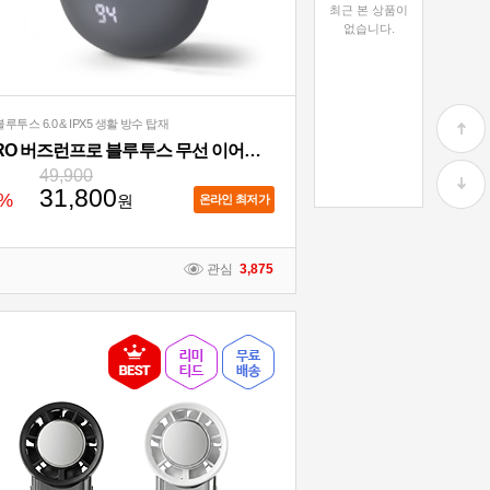
최근 본 상품이
없습니다.
루투스 6.0 & IPX5 생활 방수 탑재
ACRO 버즈런프로 블루투스 무선 이어폰 AE-201
49,900
31,800
%
원
온라인 최저가
관심
3,875