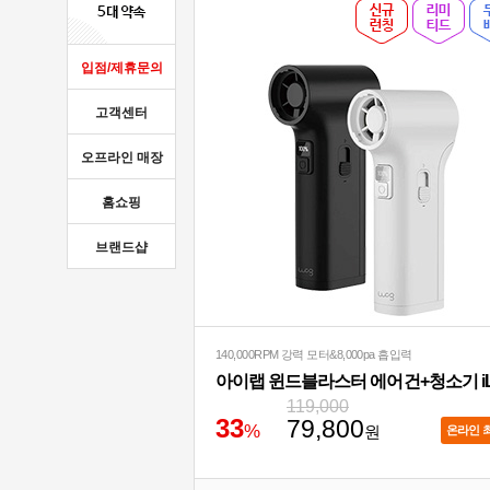
입점/제휴문의
고객센터
오프라인 매장
홈쇼핑
브랜드샵
140,000RPM 강력 모터&8,000pa 흡입력
119,000
3
3
79,800
%
원
온라인 