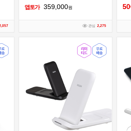
5
0
359,000
앱토가
원
2,057
관심
2,275