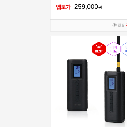
259,000
앱토가
원
관심