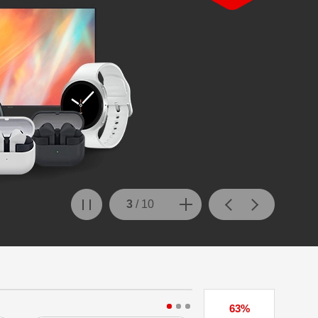
3
/
10
63%