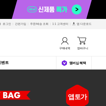
로그인
간편가입
주문/배송 조회
1:1 고객센터
앱 다운로드
구매내역
장바구니
이벤트
멤버십 혜택
33
63
50
65
65
50
50
70
64
33
63
앱토가
%
%
%
%
%
%
%
%
%
%
%