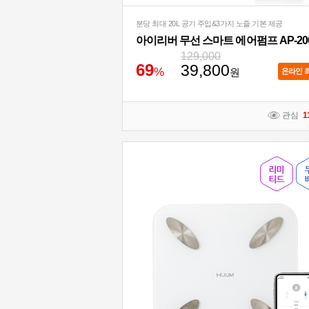
분당 최대 20L 공기 주입&3가지 노즐 기본 제공
아이리버 무선 스마트 에어펌프 AP-20
129,000
6
9
39,800
%
원
온라인 
관심
1