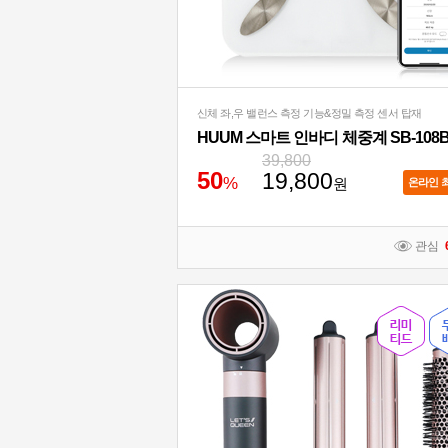
신체 좌,우 밸런스 측정 기능&정밀 측정 센서 탑재
HUUM 스마트 인바디 체중계 SB-108
39,800
5
0
19,800
%
원
온라인 
관심