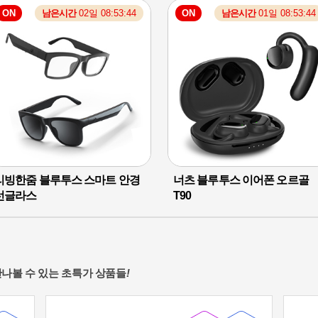
ON
남은시간
02일 08:53:43
ON
남은시간
01일 08:53:43
49,800
109,000
원
원
%
%
25,500
27,400
원
원
리빙한줌 블루투스 스마트 안경
너츠 블루투스 이어폰 오르골
선글라스
T90
나볼 수 있는 초특가 상품들
!