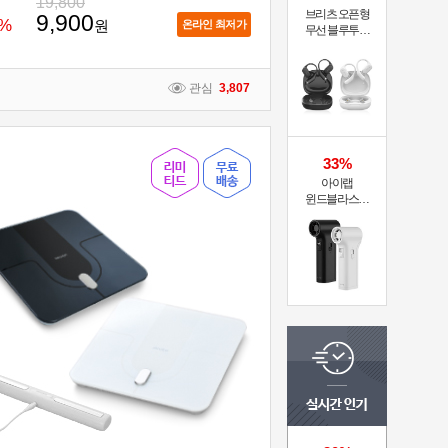
19,800
브리츠 오픈형
9,900
%
원
온라인 최저가
무선 블루투스
이어폰 BZ-GE9Pro
관심
3,807
33%
아이랩
윈드블라스터
에어건+청소기
iLAB-WBT