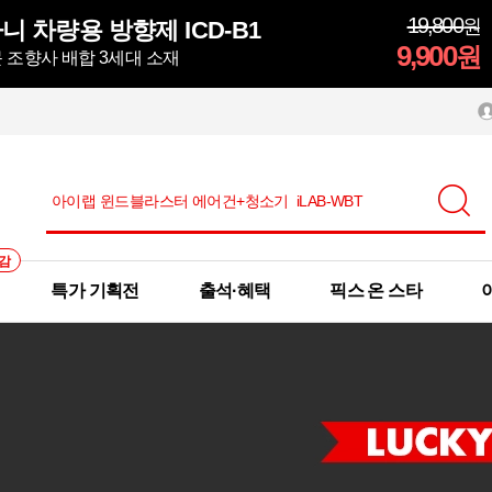
19,800
원
 차량용 방향제 ICD-B1
9,900
원
 조향사 배합 3세대 소재
감
특가 기획전
출석·혜택
픽스 온 스타