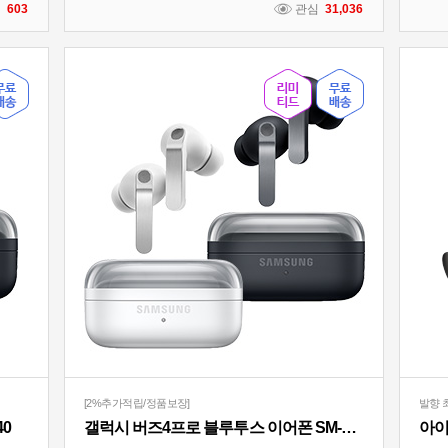
심
603
관심
31,036
[2%추가적립/정품보장]
발향 
40
갤럭시 버즈4프로 블루투스 이어폰 SM-R640
아이