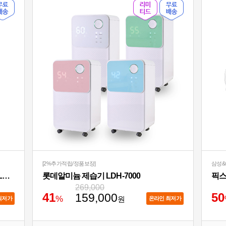
[2%추가적립/정품보장]
삼성&
아이랩 윈드블라스터 에어건+청소기 iLAB-WBT
롯데알미늄 제습기 LDH-7000
269,000
4
1
5
0
159,000
%
원
최저가
온라인 최저가