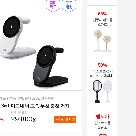
65%
앤루시 비스톰
스탠드
써큘레이터 ASF-
200A
50%
픽스 트랩 전기
파리 모기채 XMR-
301
애플 전기종 호환, 최대 22.5W 고속충전
픽스 3in1 마그네틱 고속 무선 충전 거치대 XWC-502
59,800
앱토가
29,800
%
원
온라인 최저가
앱스토리몰
럭키백