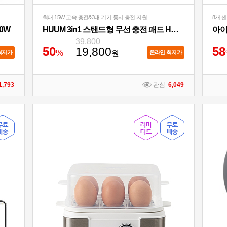
최대 15W 고속 충전&3대 기기 동시 충전 지원
8개 
0W
HUUM 3in1 스탠드형 무선 충전 패드 HWC-700QA
아이
39,800
5
0
5
8
19,800
%
원
최저가
온라인 최저가
1,793
관심
6,049