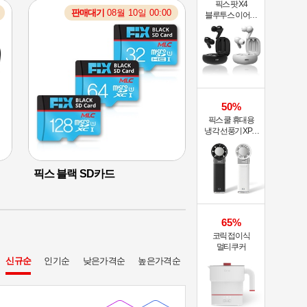
픽스 팟 X4
판매대기
08월 10일 00:00
판매대기
08월 1
블루투스 이어폰
XWS-303
11,000
29,80
원
%
%
5,900
17,2
원
50%
픽스 쿨 휴대용
냉각 선풍기 XPF-
502
픽스 블랙 SD카드
한일전자 파테크 소닉
드라이기
65%
코릭 접이식
멀티쿠커
신규순
인기순
낮은가격순
높은가격순