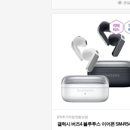
관
[2%추가적립/정품보장]
갤럭시 버즈4 블루투스 이어폰 SM-R5