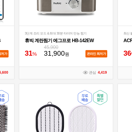
3단계 조리 모드 & 최대 30분 타이머 만능 찜기
최신 블
B
휴빅 계란찜기 에그프로 HB-142EW
45,900
3
1
3
6
31,900
%
원
최저가
온라인 최저가
6,600
관심
4,419