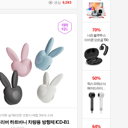
관심
6,593
70%
너츠 블루투스
이어폰 오르골 T90
50%
픽스 파워소닉
헤어드라이기
XHS-701
최적화 설계&전문 조향사 배합 3세대 소재
리버 하트바니 차량용 방향제 ICD-B1
64%