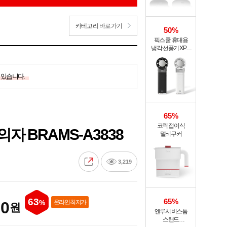
카테고리 바로가기
50%
픽스 쿨 휴대용
냉각 선풍기 XPF-
502
 있습니다.
65%
코릭 접이식
자 BRAMS-A3838
멀티쿠커
3,219
63
65%
00
%
온라인 최저가
원
앤루시 비스톰
스탠드