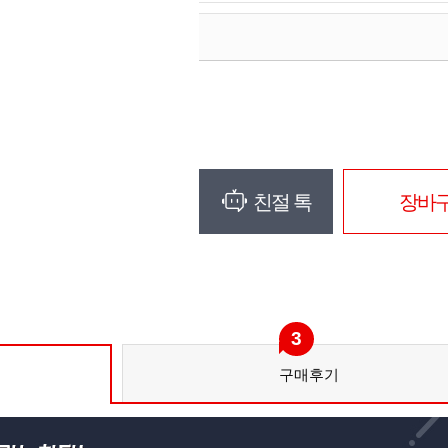
친절 톡
장바
3
구매후기