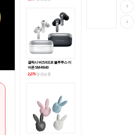
갤럭시 버즈4프로 블루투스 이
어폰 SM-R640
2,275
명 관심 중