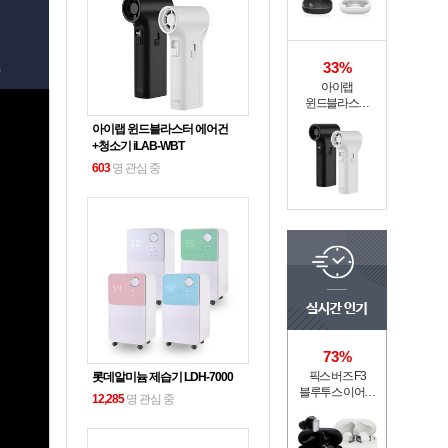
33%
아이랩
윈드블라스터
에어건+청소기
아이랩 윈드블라스터 에어건
iLAB-WBT
+청소기 iLAB-WBT
603
명 관심 중
73%
픽스 버즈 F3
롯데알미늄 제습기 LDH-7000
블루투스 이어폰
12,285
명 관심 중
XWS-304