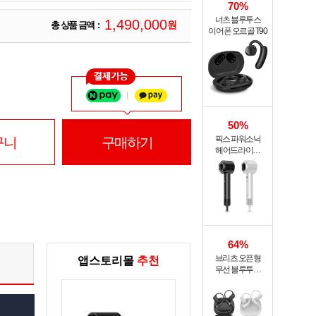
70%
너츠 블루투스
1
,
4
9
0
,
0
0
0
원
총 상품 금액 :
이어폰 오르골 T90
50%
픽스 파워소닉
구니
구매하기
헤어드라이기
XHS-701
64%
브리츠 오픈형
앱스토리몰
추천
무선 블루투스
이어폰 BZ-GE9Pro