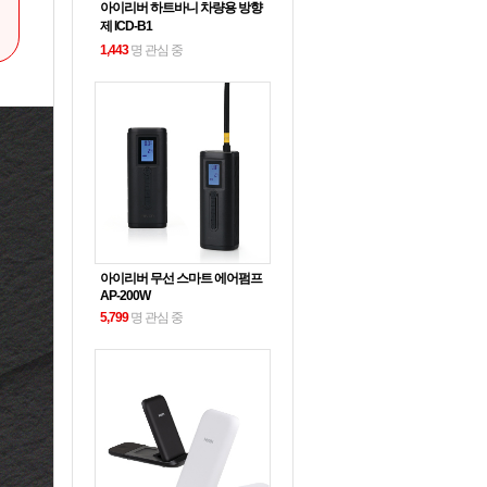
아이리버 하트바니 차량용 방향
제 ICD-B1
1,443
명 관심 중
아이리버 무선 스마트 에어펌프
AP-200W
5,799
명 관심 중