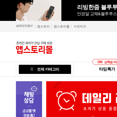
리빙한줌 블루투
안경알 교체&블루투스 5
APPSTORY
앱스토리
앱스토리몰
서포터즈
ON
선착순 마
타임특가
전체 카테고리