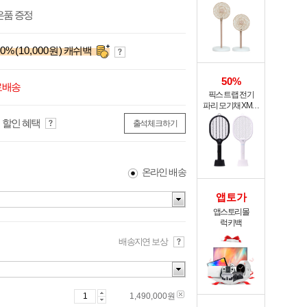
써큘레이터 ASF-
200A
은품 증정
0
%
(10,000원)
캐쉬백
50%
료배송
픽스 트랩 전기
파리 모기채 XMR-
301
 할인 혜택
출석체크하기
온라인 배송
앱토가
앱스토리몰
럭키백
배송지연 보상
1,490,000
원