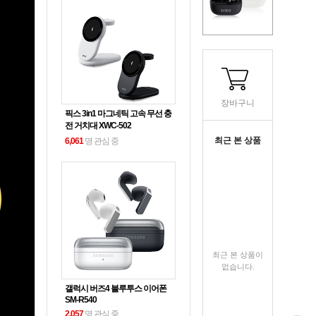
장바구니
픽스 3in1 마그네틱 고속 무선 충
전 거치대 XWC-502
최근 본 상품
6,061
명 관심 중
최근 본 상품이
없습니다.
갤럭시 버즈4 블루투스 이어폰
SM-R540
2,057
명 관심 중