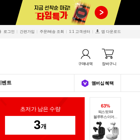
로그인
간편가입
주문/배송 조회
1:1 고객센터
앱 다운로드
구매내역
장바구니
이벤트
멤버십 혜택
63%
초저가 남은 수량
픽스 팟 X4
블루투스 이어폰
3
XWS-303
개