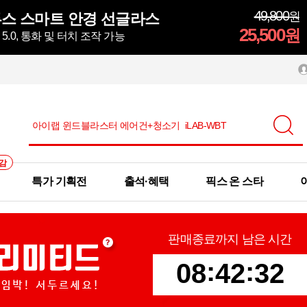
49,800
원
스 스마트 안경 선글라스
25,500
원
.0, 통화 및 터치 조작 가능
감
특가 기획전
출석·혜택
픽스 온 스타
판매종료까지 남은 시간
:
:
0
8
4
2
3
0