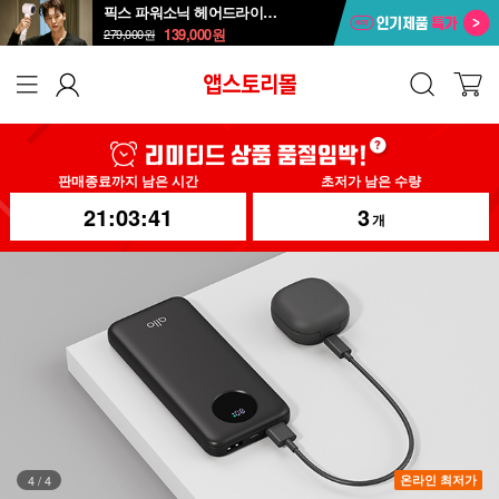
픽스 파워소닉 헤어드라이기 XHS-701
139,000
원
279,000
원
판매종료까지 남은 시간
초저가 남은 수량
21:03:39
3
개
1
/
4
온라인 최저가