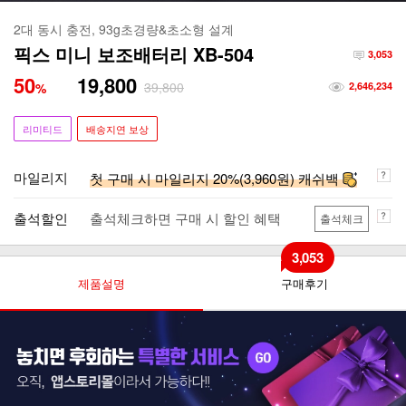
2대 동시 충전, 93g초경량&초소형 설계
픽스 미니 보조배터리 XB-504
3,053
50
19,800
39,800
%
2,646,234
리미티드
배송지연 보상
마일리지
첫 구매 시 마일리지 20%(3,960원) 캐쉬백
출석할인
출석체크하면 구매 시 할인 혜택
출석체크
3,053
제품설명
구매후기