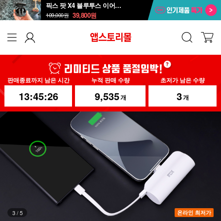
픽스 팟 X4 블루투스 이어폰 XWS-303
39,800
원
109,000
원
판매종료까지 남은 시간
누적 판매 수량
초저가 남은 수량
13:45:23
9,535
3
개
개
4
/
5
온라인 최저가