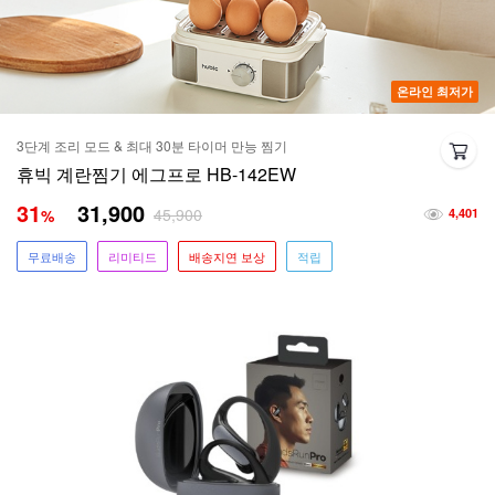
온라인 최저가
3단계 조리 모드 & 최대 30분 타이머 만능 찜기
휴빅 계란찜기 에그프로 HB-142EW
31
31,900
45,900
%
4,401
무료배송
리미티드
배송지연 보상
적립