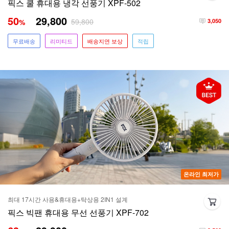
픽스 쿨 휴대용 냉각 선풍기 XPF-502
50
29,800
59,800
%
3,050
무료배송
리미티드
배송지연 보상
적립
온라인 최저가
최대 17시간 사용&휴대용+탁상용 2IN1 설계
픽스 빅팬 휴대용 무선 선풍기 XPF-702