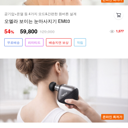
공기압+온열 등 4가지 모드&간편한 원버튼 설계
오엘라 보이는 눈마사지기 EM03
54
59,800
129,000
%
1,577
무료배송
리미티드
배송지연 보상
적립
온라인 최저가