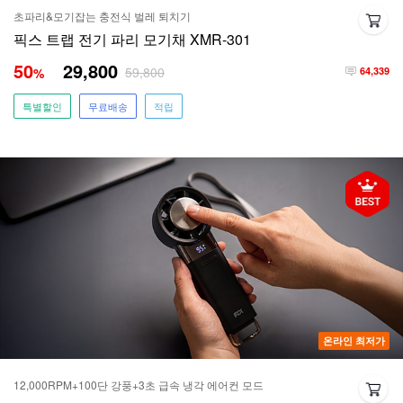
초파리&모기잡는 충전식 벌레 퇴치기
픽스 트랩 전기 파리 모기채 XMR-301
50
29,800
59,800
%
64,339
특별할인
무료배송
적립
온라인 최저가
12,000RPM+100단 강풍+3초 급속 냉각 에어컨 모드