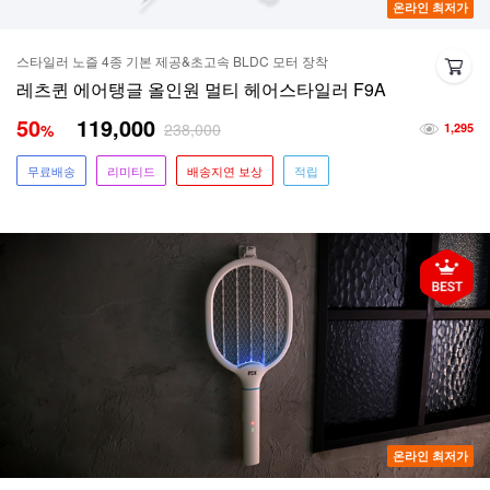
온라인 최저가
스타일러 노즐 4종 기본 제공&초고속 BLDC 모터 장착
레츠퀸 에어탱글 올인원 멀티 헤어스타일러 F9A
50
119,000
238,000
%
1,295
무료배송
리미티드
배송지연 보상
적립
온라인 최저가