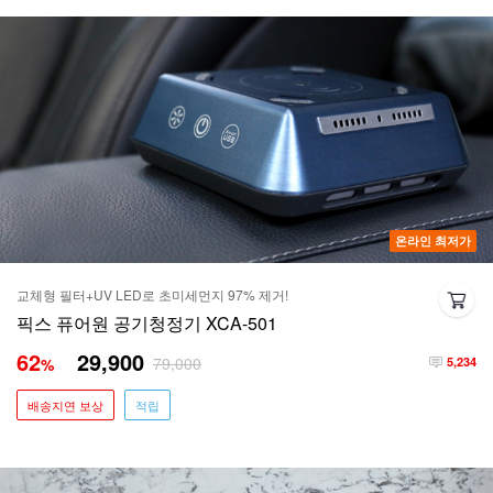
온라인 최저가
교체형 필터+UV LED로 초미세먼지 97% 제거!
픽스 퓨어원 공기청정기 XCA-501
62
29,900
79,000
%
5,234
배송지연 보상
적립