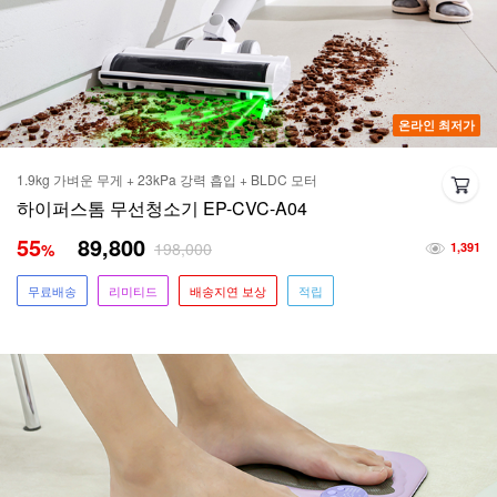
온라인 최저가
1.9kg 가벼운 무게 + 23kPa 강력 흡입 + BLDC 모터
하이퍼스톰 무선청소기 EP-CVC-A04
55
89,800
198,000
%
1,391
무료배송
리미티드
배송지연 보상
적립