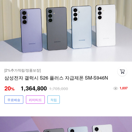
[2%추가적립/정품보장]
삼성전자 갤럭시 S26 플러스 자급제폰 SM-S946N
20
1,364,800
1,705,000
%
1,037
무료배송
리미티드
적립