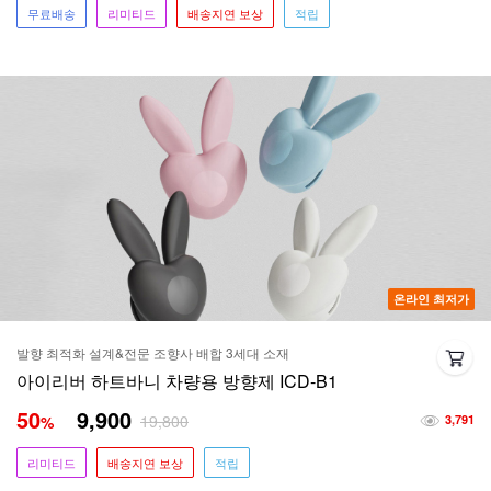
무료배송
리미티드
배송지연 보상
적립
온라인 최저가
발향 최적화 설계&전문 조향사 배합 3세대 소재
아이리버 하트바니 차량용 방향제 ICD-B1
50
9,900
19,800
%
3,791
리미티드
배송지연 보상
적립