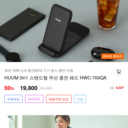
온라인 최저가
최대 15W 고속 충전&3대 기기 동시 충전 지원
HUUM 3in1 스탠드형 무선 충전 패드 HWC-700QA
50
19,800
39,800
%
6,037
무료배송
리미티드
배송지연 보상
적립