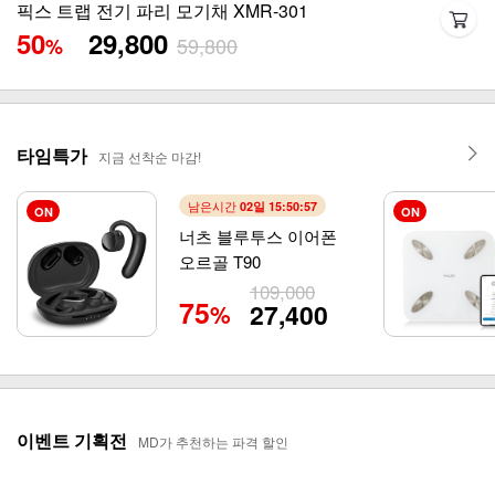
픽스 파워소닉 헤어드라이기 XHS-701
50
139,000
279,000
%
타임특가
지금 선착순 마감!
남은시간
02일 15:50:54
ON
ON
너츠 블루투스 이어폰
오르골 T90
109,000
75
27,400
%
이벤트 기획전
MD가 추천하는 파격 할인