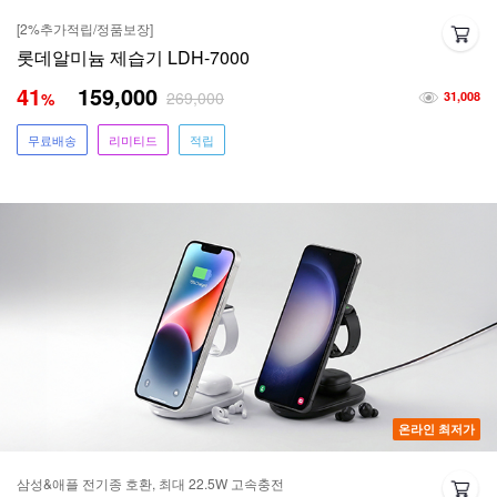
[2%추가적립/정품보장]
롯데알미늄 제습기 LDH-7000
41
159,000
269,000
%
31,008
무료배송
리미티드
적립
온라인 최저가
삼성&애플 전기종 호환, 최대 22.5W 고속충전