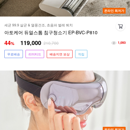
온라인 최저가
세균 99.9 살균 & 열풍건조, 초음파 벌레 퇴치
아토케어 듀얼스톰 침구청소기 EP-BVC-P810
44
119,000
210,700
%
1,093
무료배송
리미티드
배송지연 보상
적립
온라인 최저가