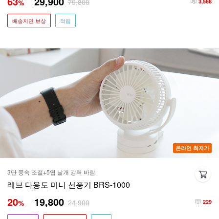
63
29,900
79,800
%
3,568
배송지연 보상
적립
온라인 최저가
3단 풍속 조절+5엽 날개 강력 바람
레브 다용도 미니 선풍기 BRS-1000
20
19,800
24,900
%
229