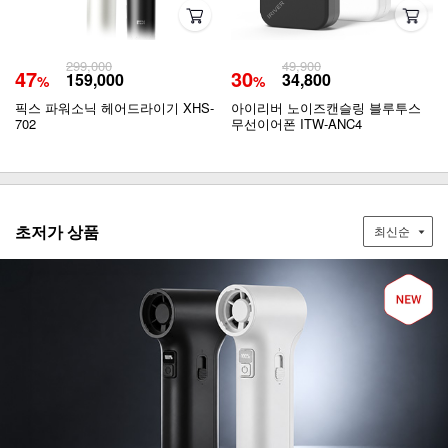
299,000
49,900
47
30
159,000
34,800
%
%
픽스 파워소닉 헤어드라이기 XHS-
아이리버 노이즈캔슬링 블루투스
702
무선이어폰 ITW-ANC4
초저가 상품