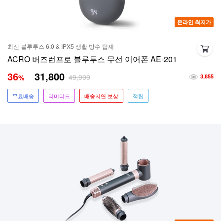
온라인 최저가
최신 블루투스 6.0 & IPX5 생활 방수 탑재
ACRO 버즈런프로 블루투스 무선 이어폰 AE-201
36
31,800
49,900
%
3,855
무료배송
리미티드
배송지연 보상
적립