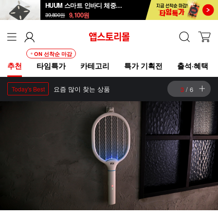
HUUM 스마트 인바디 체중계 SB-108B
9,100
원
39,800
원
ON 선착순 마감
추천
타임특가
카테고리
특가 기획전
출석·혜택
요즘 많이 찾는 상품
4
/
6
Today's Best