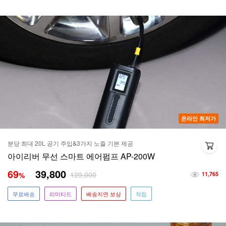
온라인 최저가
분당 최대 20L 공기 주입&3가지 노즐 기본 제공
아이리버 무선 스마트 에어펌프 AP-200W
69
39,800
129,000
%
11,765
무료배송
리미티드
배송지연 보상
적립