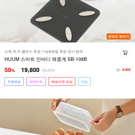
온라인 최저가
신체 좌,우 밸런스 측정 기능&정밀 측정 센서 탑재
HUUM 스마트 인바디 체중계 SB-108B
50
19,800
39,800
%
6,552
무료배송
리미티드
배송지연 보상
적립