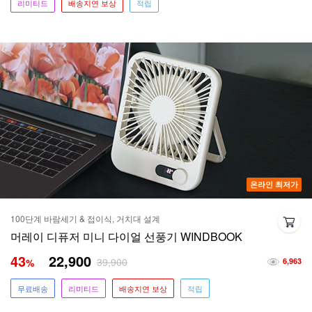
리미티드
배송지연 보상
적립
온라인 최저가
100단계 바람세기 & 접이식, 거치대 설계
머레이 디퓨저 미니 다이얼 선풍기 WINDBOOK
43
22,900
39,900
%
6,963
무료배송
리미티드
배송지연 보상
적립