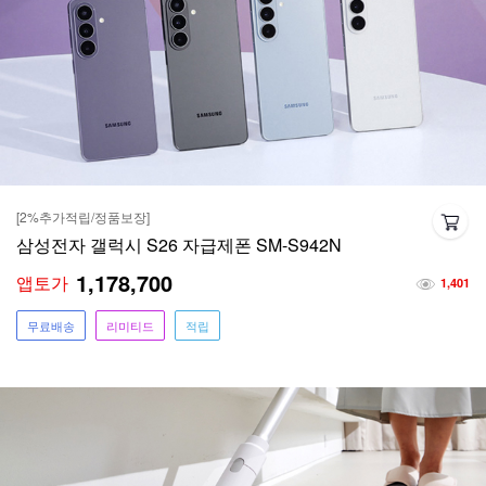
[2%추가적립/정품보장]
삼성전자 갤럭시 S26 자급제폰 SM-S942N
1,178,700
앱토가
1,401
무료배송
리미티드
적립