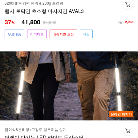
3200RPM 강력 파워 & 230g 초경량
햅시 토닥건 초소형 마사지건 AVAL3
37
41,800
65,900
%
2,968
무료배송
리미티드
배송지연 보상
적립
온라인 최저가
접이식&분리형+고강도 알루미늄 설계
머레이 다기능 LED 라이트 등산스틱