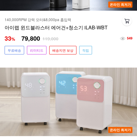
온라인 최저가
140,000RPM 강력 모터&8,000pa 흡입력
아이랩 윈드블라스터 에어건+청소기 iLAB-WBT
33
79,800
119,000
%
549
무료배송
리미티드
배송지연 보상
적립
온라인 최저가