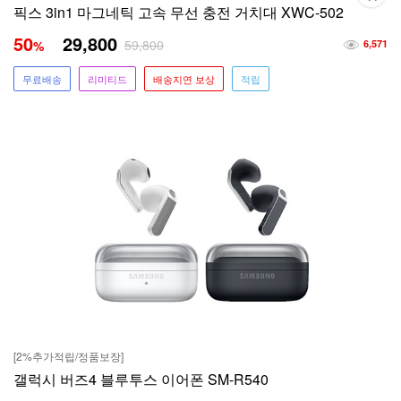
픽스 3in1 마그네틱 고속 무선 충전 거치대 XWC-502
50
29,800
59,800
%
6,571
무료배송
리미티드
배송지연 보상
적립
[2%추가적립/정품보장]
갤럭시 버즈4 블루투스 이어폰 SM-R540