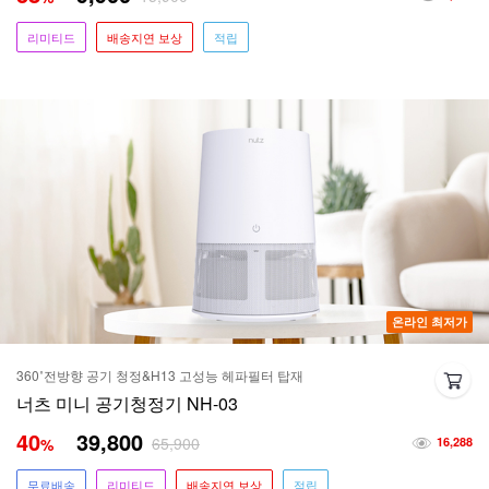
리미티드
배송지연 보상
적립
온라인 최저가
360˚전방향 공기 청정&H13 고성능 헤파필터 탑재
너츠 미니 공기청정기 NH-03
40
39,800
65,900
%
16,288
무료배송
리미티드
배송지연 보상
적립