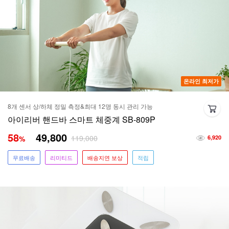
온라인 최저가
8개 센서 상/하체 정밀 측정&최대 12명 동시 관리 가능
아이리버 핸드바 스마트 체중계 SB-809P
58
49,800
119,000
%
6,920
무료배송
리미티드
배송지연 보상
적립