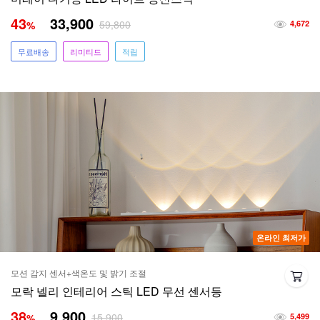
43
33,900
59,800
%
4,672
무료배송
리미티드
적립
온라인 최저가
모션 감지 센서+색온도 및 밝기 조절
모락 넬리 인테리어 스틱 LED 무선 센서등
38
9,900
15,900
%
5,499