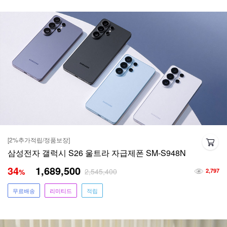
[2%추가적립/정품보장]
삼성전자 갤럭시 S26 울트라 자급제폰 SM-S948N
34
1,689,500
2,545,400
%
2,797
무료배송
리미티드
적립