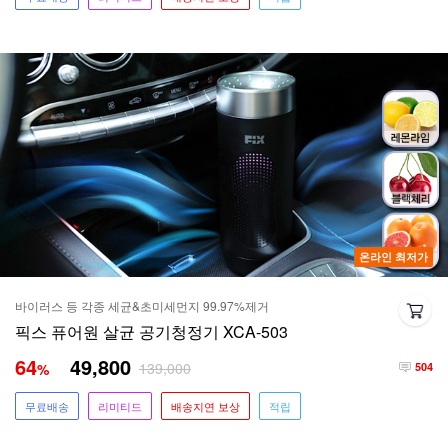
온라인 최저가
바이러스 등 각종 세균&초미세먼지 99.97%제거
픽스 퓨어원 살균 공기청정기 XCA-503
64
49,800
139,000
%
504
무료배송
리미티드
배송지연 보상
적립