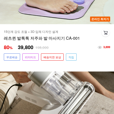
온라인 최저가
15단계 강도 조절 + 3D 입체 디자인 설계
레츠퀸 발톡톡 저주파 발 마사지기 CA-001
80
39,800
198,000
%
3,899
무료배송
리미티드
배송지연 보상
적립