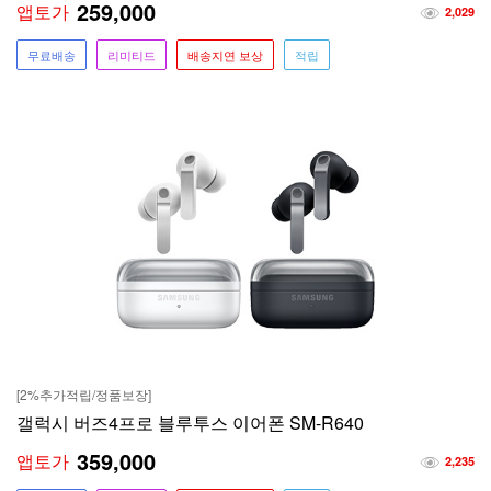
259,000
앱토가
2,029
무료배송
리미티드
배송지연 보상
적립
[2%추가적립/정품보장]
갤럭시 버즈4프로 블루투스 이어폰 SM-R640
359,000
앱토가
2,235