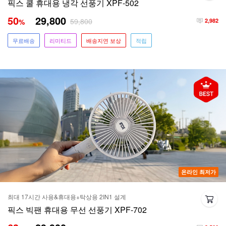
픽스 쿨 휴대용 냉각 선풍기 XPF-502
50
29,800
59,800
%
2,982
무료배송
리미티드
배송지연 보상
적립
온라인 최저가
최대 17시간 사용&휴대용+탁상용 2IN1 설계
픽스 빅팬 휴대용 무선 선풍기 XPF-702