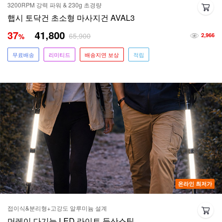
3200RPM 강력 파워 & 230g 초경량
햅시 토닥건 초소형 마사지건 AVAL3
37
41,800
65,900
%
2,966
무료배송
리미티드
배송지연 보상
적립
온라인 최저가
접이식&분리형+고강도 알루미늄 설계
머레이 다기능 LED 라이트 등산스틱