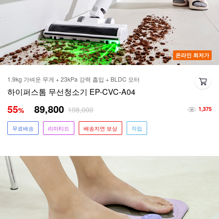
온라인 최저가
1.9kg 가벼운 무게 + 23kPa 강력 흡입 + BLDC 모터
하이퍼스톰 무선청소기 EP-CVC-A04
55
89,800
198,000
%
1,375
무료배송
리미티드
배송지연 보상
적립