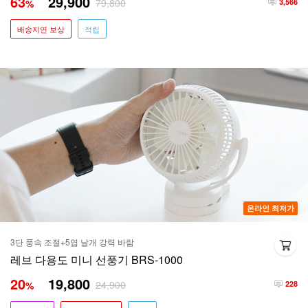
63
29,900
79,800
%
3,566
배송지연 보상
적립
온라인 최저가
3단 풍속 조절+5엽 날개 강력 바람
레브 다용도 미니 선풍기 BRS-1000
20
19,800
24,900
%
228