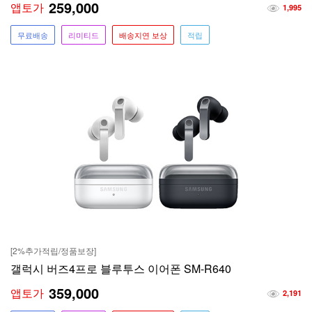
259,000
앱토가
1,995
무료배송
리미티드
배송지연 보상
적립
[2%추가적립/정품보장]
갤럭시 버즈4프로 블루투스 이어폰 SM-R640
359,000
앱토가
2,191