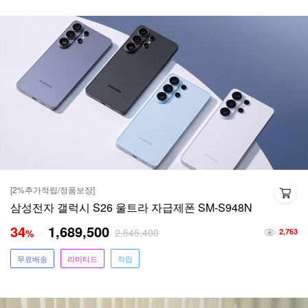
[2%추가적립/정품보장]
삼성전자 갤럭시 S26 울트라 자급제폰 SM-S948N
34
1,689,500
2,545,400
%
2,763
무료배송
리미티드
적립