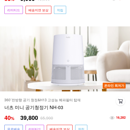
리미티드
배송지연 보상
적립
온라인 최저가
360˚전방향 공기 청정&H13 고성능 헤파필터 탑재
너츠 미니 공기청정기 NH-03
40
39,800
65,900
%
16,282
무료배송
리미티드
배송지연 보상
적립