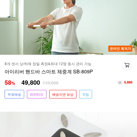
온라인 최저가
8개 센서 상/하체 정밀 측정&최대 12명 동시 관리 가능
아이리버 핸드바 스마트 체중계 SB-809P
58
49,800
119,000
%
6,886
무료배송
리미티드
배송지연 보상
적립