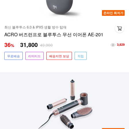
온라인 최저가
최신 블루투스 6.0 & IPX5 생활 방수 탑재
ACRO 버즈런프로 블루투스 무선 이어폰 AE-201
36
31,800
49,900
%
3,829
무료배송
리미티드
배송지연 보상
적립