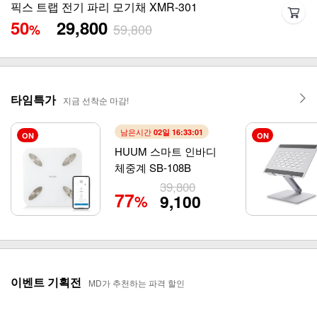
픽스 파워소닉 헤어드라이기 XHS-702
47
159,000
299,000
%
타임특가
지금 선착순 마감!
남은시간
02일 16:32:58
ON
ON
HUUM 스마트 인바디
체중계 SB-108B
39,800
77
9,100
%
이벤트 기획전
MD가 추천하는 파격 할인