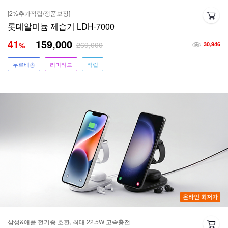
[2%추가적립/정품보장]
롯데알미늄 제습기 LDH-7000
41
159,000
269,000
%
30,946
무료배송
리미티드
적립
온라인 최저가
삼성&애플 전기종 호환, 최대 22.5W 고속충전