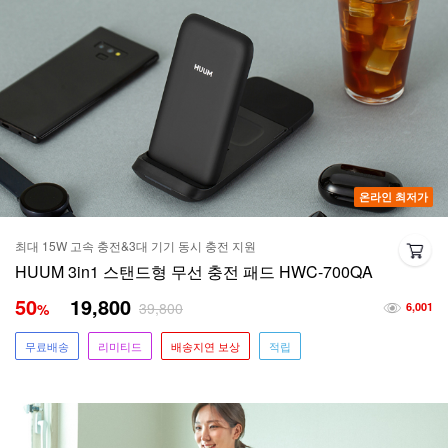
온라인 최저가
최대 15W 고속 충전&3대 기기 동시 충전 지원
HUUM 3in1 스탠드형 무선 충전 패드 HWC-700QA
50
19,800
39,800
%
6,001
무료배송
리미티드
배송지연 보상
적립