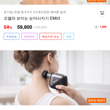
공기압+온열 등 4가지 모드&간편한 원버튼 설계
오엘라 보이는 눈마사지기 EM03
54
59,800
129,000
%
1,569
무료배송
리미티드
배송지연 보상
적립
온라인 최저가