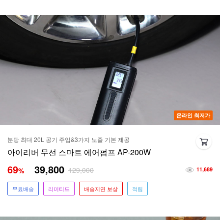
온라인 최저가
분당 최대 20L 공기 주입&3가지 노즐 기본 제공
아이리버 무선 스마트 에어펌프 AP-200W
69
39,800
129,000
%
11,689
무료배송
리미티드
배송지연 보상
적립