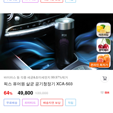
온라인 최저가
바이러스 등 각종 세균&초미세먼지 99.97%제거
픽스 퓨어원 살균 공기청정기 XCA-503
64
49,800
139,000
%
504
무료배송
리미티드
배송지연 보상
적립