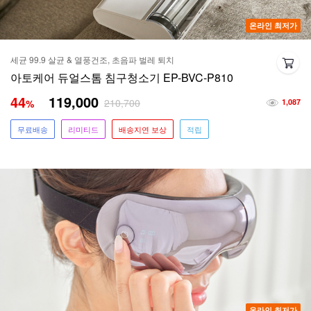
온라인 최저가
세균 99.9 살균 & 열풍건조, 초음파 벌레 퇴치
아토케어 듀얼스톰 침구청소기 EP-BVC-P810
44
119,000
210,700
%
1,087
무료배송
리미티드
배송지연 보상
적립
온라인 최저가