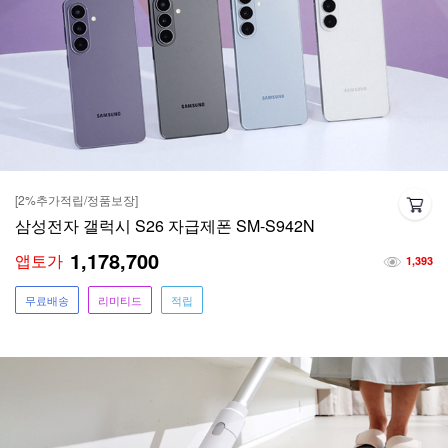
[2%추가적립/정품보장]
삼성전자 갤럭시 S26 자급제폰 SM-S942N
1,178,700
앱토가
1,393
무료배송
리미티드
적립