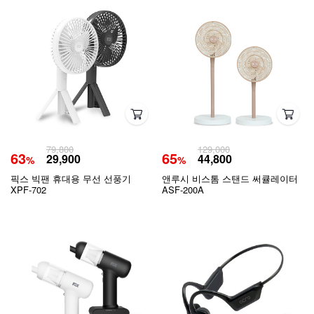
79,800
129,000
63
65
29,900
44,800
%
%
픽스 빅팬 휴대용 무선 선풍기
앤루시 비스톰 스탠드 써큘레이터
XPF-702
ASF-200A