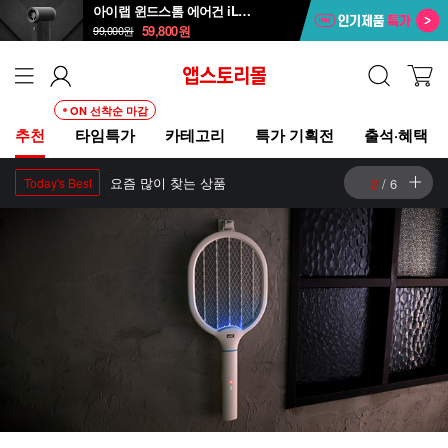
아이랩 윈드스톰 에어건 iLAB-WST
59,800
원
99,000
원
ON 선착순 마감
추천
타임특가
카테고리
특가 기획전
출석·혜택
요즘 많이 찾는 상품
3
/
6
Today's Best