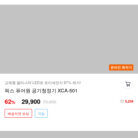
온라인 최저가
교체형 필터+UV LED로 초미세먼지 97% 제거!
픽스 퓨어원 공기청정기 XCA-501
62
29,900
79,000
%
5,234
배송지연 보상
적립