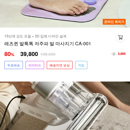
온라인 최저가
15단계 강도 조절 + 3D 입체 디자인 설계
레츠퀸 발톡톡 저주파 발 마사지기 CA-001
80
39,800
198,000
%
3,885
무료배송
리미티드
배송지연 보상
적립