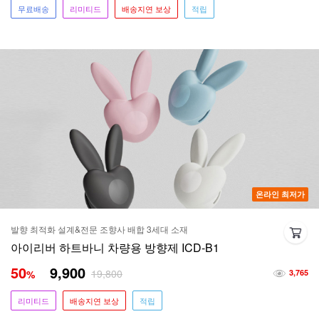
무료배송
리미티드
배송지연 보상
적립
온라인 최저가
발향 최적화 설계&전문 조향사 배합 3세대 소재
아이리버 하트바니 차량용 방향제 ICD-B1
50
9,900
19,800
%
3,765
리미티드
배송지연 보상
적립