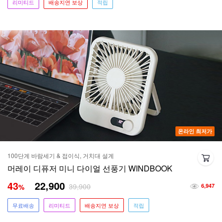
리미티드
배송지연 보상
적립
온라인 최저가
100단계 바람세기 & 접이식, 거치대 설계
머레이 디퓨저 미니 다이얼 선풍기 WINDBOOK
43
22,900
39,900
%
6,947
무료배송
리미티드
배송지연 보상
적립