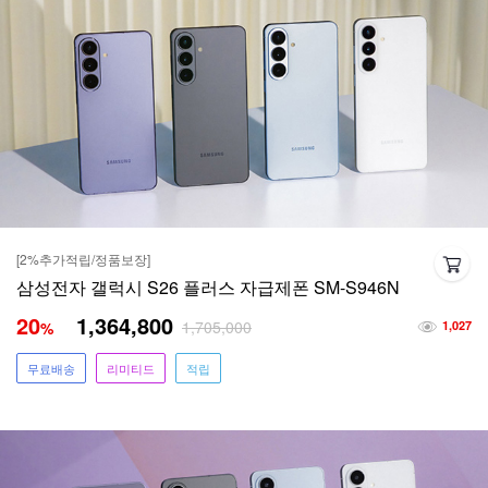
[2%추가적립/정품보장]
삼성전자 갤럭시 S26 플러스 자급제폰 SM-S946N
20
1,364,800
1,705,000
%
1,027
무료배송
리미티드
적립