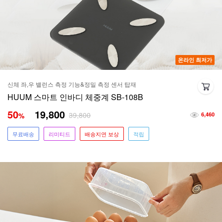
온라인 최저가
신체 좌,우 밸런스 측정 기능&정밀 측정 센서 탑재
HUUM 스마트 인바디 체중계 SB-108B
50
19,800
39,800
%
6,460
무료배송
리미티드
배송지연 보상
적립