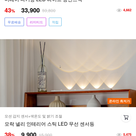
43
33,900
59,800
%
4,662
무료배송
리미티드
적립
온라인 최저가
모션 감지 센서+색온도 및 밝기 조절
모락 넬리 인테리어 스틱 LED 무선 센서등
38
9,900
15,900
%
5,475