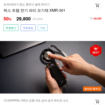
초파리&모기잡는 충전식 벌레 퇴치기
픽스 트랩 전기 파리 모기채 XMR-301
50
29,800
59,800
%
64,332
특별할인
무료배송
적립
온라인 최저가
12,000RPM+100단 강풍+3초 급속 냉각 에어컨 모드