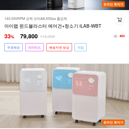
온라인 최저가
140,000RPM 강력 모터&8,000pa 흡입력
아이랩 윈드블라스터 에어건+청소기 iLAB-WBT
33
79,800
119,000
%
463
무료배송
리미티드
배송지연 보상
적립
온라인 최저가