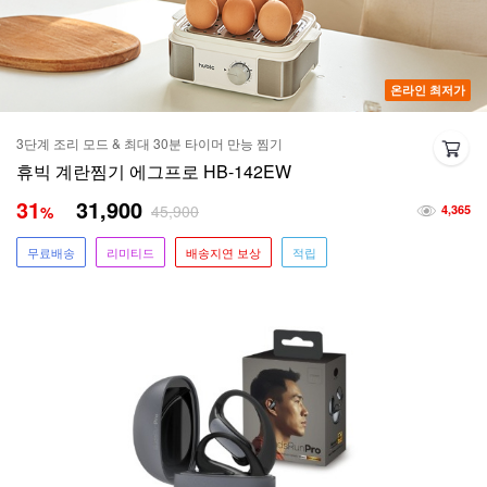
온라인 최저가
3단계 조리 모드 & 최대 30분 타이머 만능 찜기
휴빅 계란찜기 에그프로 HB-142EW
31
31,900
45,900
%
4,365
무료배송
리미티드
배송지연 보상
적립