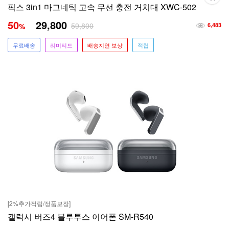
픽스 3in1 마그네틱 고속 무선 충전 거치대 XWC-502
50
29,800
59,800
%
6,483
무료배송
리미티드
배송지연 보상
적립
[2%추가적립/정품보장]
갤럭시 버즈4 블루투스 이어폰 SM-R540