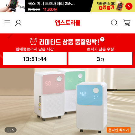
픽스 미니 보조배터리 XB-504
11,800
원
39,800
원
판매종료까지 남은 시간
초저가 남은 수량
13:51:41
3
개
4
/
5
온라인 최저가