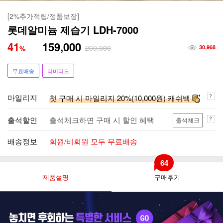
[2%추가적립/정품보장]
롯데알미늄 제습기 LDH-7000
41
159,000
269,000
%
30,968
무료배송
리미티드
마일리지
첫 구매 시 마일리지 20%(10,000원) 캐쉬백
출석할인
출석체크하면 구매 시 할인 혜택
출석체크
배송정보
회원/비회원 모두 무료배송
64
제품설명
구매후기