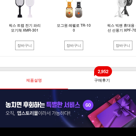
픽스 트랩 전기 파리
모그원 레펠로 TR-10
픽스 빅팬 휴대용 
모기채 XMR-301
0
선 선풍기 XPF-7
장바구니
장바구니
장바구니
2,952
제품설명
구매후기