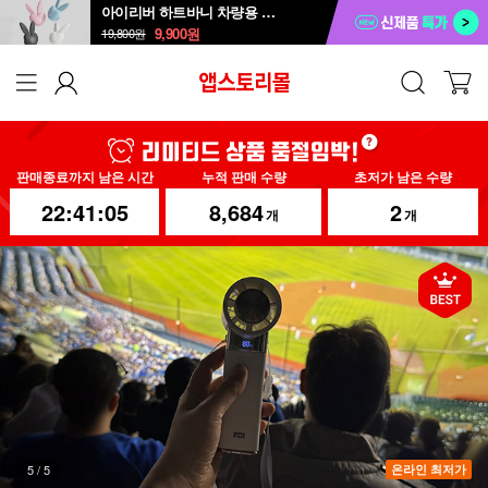
아이리버 하트바니 차량용 방향제 ICD-B1
9,900
원
19,800
원
판매종료까지 남은 시간
누적 판매 수량
초저가 남은 수량
22:41:02
8,684
2
개
개
1
/
5
온라인 최저가