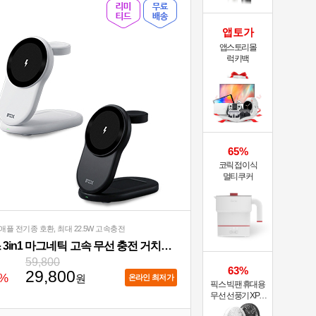
앱토가
앱스토리몰
럭키백
65%
코릭 접이식
멀티쿠커
애플 전기종 호환, 최대 22.5W 고속충전
픽스 3in1 마그네틱 고속 무선 충전 거치대 XWC-502
59,800
63%
29,800
%
원
온라인 최저가
픽스 빅팬 휴대용
무선 선풍기 XPF-
702