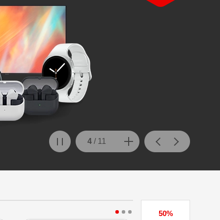
4
/
11
50%