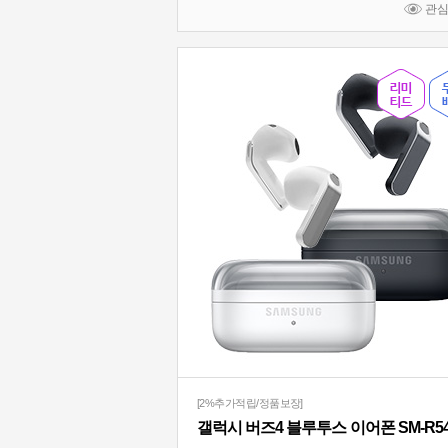
관
[2%추가적립/정품보장]
갤럭시 버즈4 블루투스 이어폰 SM-R5