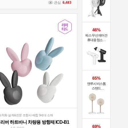
관심
6,483
46%
픽스 무선 에어건
휴대용 청소기
PRO XVC-501
65%
앤루시 비스톰
스탠드
써큘레이터 ASF-
200A
최적화 설계&전문 조향사 배합 3세대 소재
리버 하트바니 차량용 방향제 ICD-B1
69%