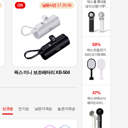
픽스 쿨 휴대용
ON
남은시간
17:20:05
판매대기
08월 0
냉각 선풍기 XPF-
502
39,800
109,0
원
%
%
11,800
27,4
원
50%
픽스 트랩 전기
파리 모기채 XMR-
301
픽스 미니 보조배터리 XB-504
너츠 블루투스 이어폰
T90
47%
픽스 파워소닉
헤어드라이기
XHS-702
신규순
인기순
낮은가격순
높은가격순