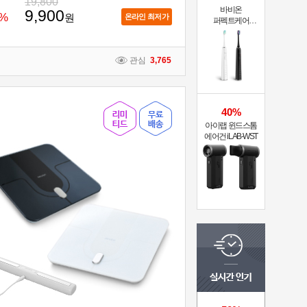
19,800
바비온
9,900
%
원
온라인 최저가
퍼펙트케어
퓨어슬림
음파전동칫솔
관심
3,765
40%
아이랩 윈드스톰
에어건 iLAB-WST