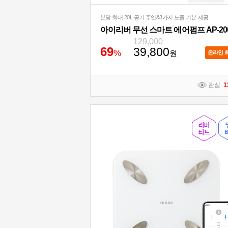
분당 최대 20L 공기 주입&3가지 노즐 기본 제공
아이리버 무선 스마트 에어펌프 AP-20
129,000
6
9
39,800
%
원
온라인 
관심
1