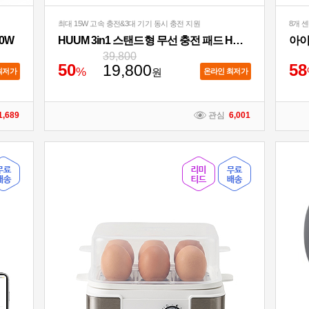
최대 15W 고속 충전&3대 기기 동시 충전 지원
8개 
0W
HUUM 3in1 스탠드형 무선 충전 패드 HWC-700QA
아이
39,800
5
0
5
8
19,800
%
원
최저가
온라인 최저가
1,689
관심
6,001