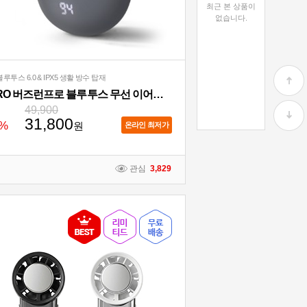
최근 본 상품이
없습니다.
루투스 6.0 & IPX5 생활 방수 탑재
ACRO 버즈런프로 블루투스 무선 이어폰 AE-201
49,900
31,800
%
원
온라인 최저가
관심
3,829