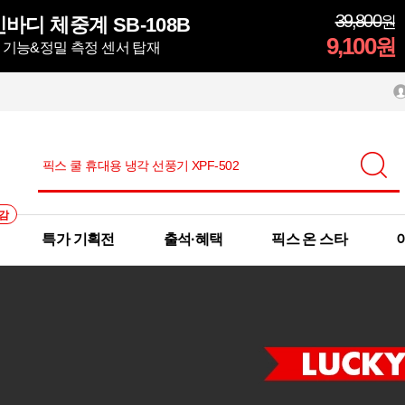
39,800
원
바디 체중계 SB-108B
9,100
원
정 기능&정밀 측정 센서 탑재
감
특가 기획전
출석·혜택
픽스 온 스타