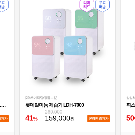
[2%추가적립/정품보장]
삼성&
아이랩 윈드블라스터 에어건+청소기 iLAB-WBT
롯데알미늄 제습기 LDH-7000
269,000
4
1
5
0
159,000
%
원
최저가
온라인 최저가