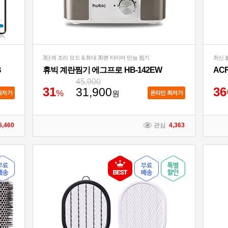
3단계 조리 모드 & 최대 30분 타이머 만능 찜기
최신 블
B
휴빅 계란찜기 에그프로 HB-142EW
45,900
3
1
3
6
31,900
%
원
최저가
온라인 최저가
6,460
관심
4,363