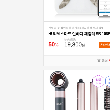
신체 좌,우 밸런스 측정 기능&정밀 측정 센서 탑재
HUUM 스마트 인바디 체중계 SB-108
39,800
5
0
19,800
%
원
온라인 
관심