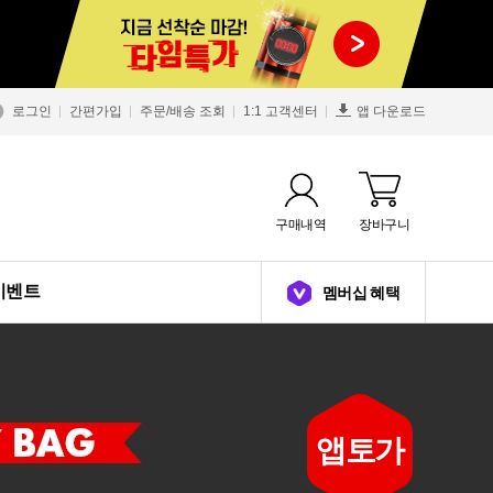
로그인
간편가입
주문/배송 조회
1:1 고객센터
앱 다운로드
구매내역
장바구니
이벤트
멤버십 혜택
33
50
50
47
65
63
65
46
30
40
33
50
앱토가
%
%
%
%
%
%
%
%
%
%
%
%