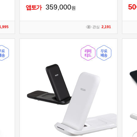
5
0
359,000
앱토가
원
1,995
관심
2,191