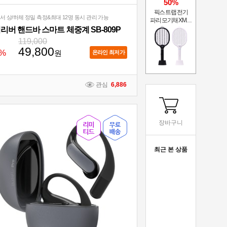
50%
픽스 트랩 전기
센서 상/하체 정밀 측정&최대 12명 동시 관리 가능
파리 모기채 XMR-
301
리버 핸드바 스마트 체중계 SB-809P
119,000
49,800
%
원
온라인 최저가
관심
6,886
장바구니
최근 본 상품