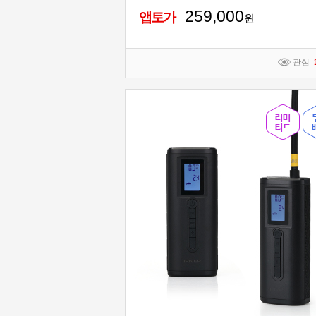
259,000
앱토가
원
관심