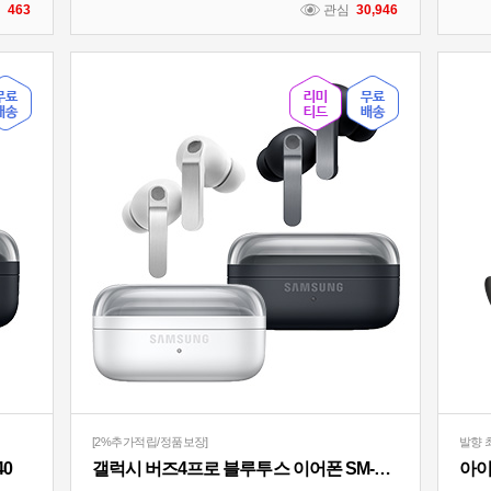
심
463
관심
30,946
[2%추가적립/정품보장]
발향 
40
갤럭시 버즈4프로 블루투스 이어폰 SM-R640
아이