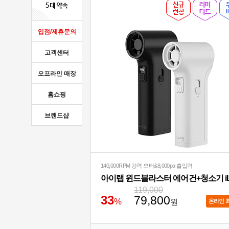
입점/제휴문의
고객센터
오프라인 매장
홈쇼핑
브랜드샵
140,000RPM 강력 모터&8,000pa 흡입력
119,000
3
3
79,800
%
원
온라인 