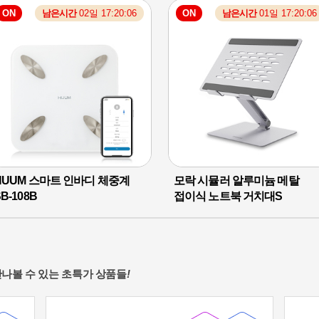
ON
남은시간
02일 17:20:05
ON
남은시간
01일 17:20:05
39,800
39,900
원
원
%
%
9,100
12,300
원
원
HUUM 스마트 인바디 체중계
모락 시뮬러 알루미늄 메탈
B-108B
접이식 노트북 거치대S
나볼 수 있는 초특가 상품들
!