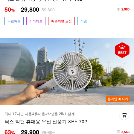
50
29,800
59,800
%
2,980
무료배송
리미티드
배송지연 보상
적립
온라인 최저가
최대 17시간 사용&휴대용+탁상용 2IN1 설계
픽스 빅팬 휴대용 무선 선풍기 XPF-702
63
29,900
79,800
%
3,566