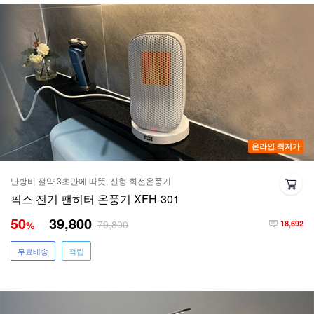
온라인 최저가
난방비 절약 3초만에 따뜻, 신형 회전온풍기
픽스 전기 팬히터 온풍기 XFH-301
50
39,800
79,800
%
18,692
무료배송
적립