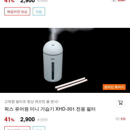
4,900
%
배송지연 보상
적립
온라인 최저가
교체형 필터로 항상 깨끗한 물 분사!
픽스 퓨어원 미니 가습기 XHD-301 전용 필터
41
2,900
4,900
%
111