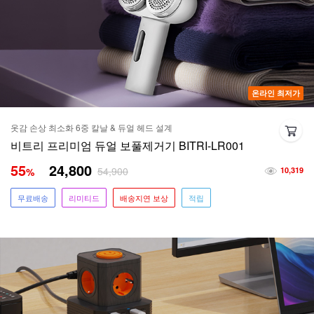
온라인 최저가
옷감 손상 최소화 6중 칼날 & 듀얼 헤드 설계
비트리 프리미엄 듀얼 보풀제거기 BITRI-LR001
55
24,800
54,900
%
10,319
무료배송
리미티드
배송지연 보상
적립