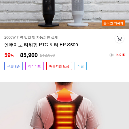
온라인 최저가
2000W 강력 발열 및 자동회전 설계
엔뚜마노 타워형 PTC 히터 EP-S500
59
85,900
212,000
%
14,015
무료배송
리미티드
배송지연 보상
적립