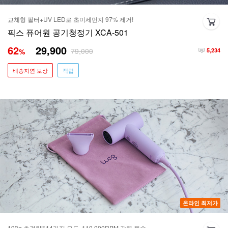
교체형 필터+UV LED로 초미세먼지 97% 제거!
픽스 퓨어원 공기청정기 XCA-501
62
29,900
79,000
%
5,234
배송지연 보상
적립
온라인 최저가
193g 초경량&14가지 모드, 110,000RPM 강력 풍속