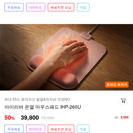
무료배송
리미티드
배송지연 보상
적립
온라인 최저가
최대 55도 원적외선 발열&전자파 걱정NO
아이리버 온열 마우스패드 IHP-260U
50
39,800
79,000
%
3,594
무료배송
리미티드
배송지연 보상
적립