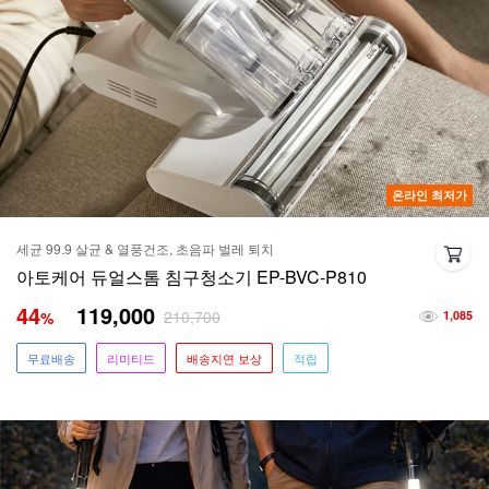
온라인 최저가
세균 99.9 살균 & 열풍건조, 초음파 벌레 퇴치
아토케어 듀얼스톰 침구청소기 EP-BVC-P810
44
119,000
210,700
%
1,085
무료배송
리미티드
배송지연 보상
적립