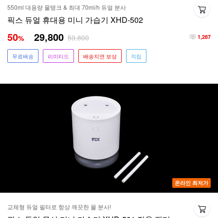
550ml 대용량 물탱크 & 최대 70ml/h 듀얼 분사
픽스 듀얼 휴대용 미니 가습기 XHD-502
50
29,800
59,800
%
1,287
무료배송
리미티드
배송지연 보상
적립
온라인 최저가
교체형 듀얼 필터로 항상 깨끗한 물 분사!