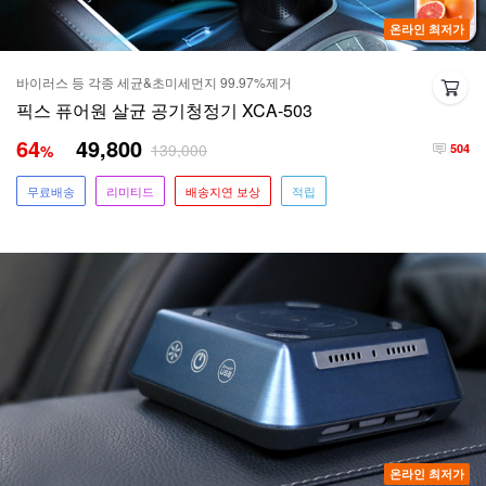
온라인 최저가
바이러스 등 각종 세균&초미세먼지 99.97%제거
픽스 퓨어원 살균 공기청정기 XCA-503
64
49,800
139,000
%
504
무료배송
리미티드
배송지연 보상
적립
온라인 최저가