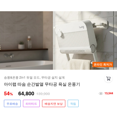
온라인 최저가
송풍&온풍 2in1 듀얼 모드, 무타공 설치 설계
아이랩 따숨 순간발열 무타공 욕실 온풍기
54
64,800
139,900
%
13,544
무료배송
리미티드
배송지연 보상
적립