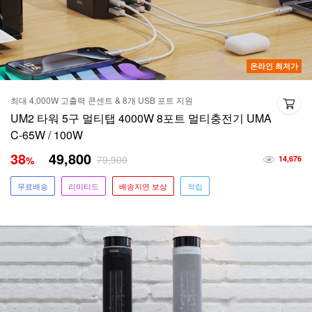
온라인 최저가
최대 4,000W 고출력 콘센트 & 8개 USB 포트 지원
UM2 타워 5구 멀티탭 4000W 8포트 멀티충전기 UMA
C-65W / 100W
38
49,800
79,900
%
14,676
무료배송
리미티드
배송지연 보상
적립