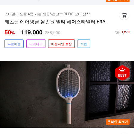
스타일러 노즐 4종 기본 제공&초고속 BLDC 모터 장착
레츠퀸 에어탱글 올인원 멀티 헤어스타일러 F9A
50
119,000
238,000
%
1,279
무료배송
리미티드
배송지연 보상
적립
온라인 최저가