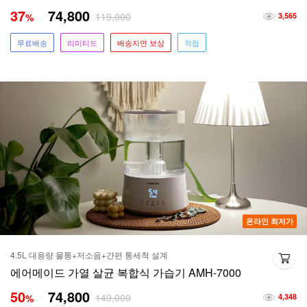
37
74,800
119,000
%
3,565
무료배송
리미티드
배송지연 보상
적립
온라인 최저가
4.5L 대용량 물통+저소음+간편 통세척 설계
에어메이드 가열 살균 복합식 가습기 AMH-7000
50
74,800
149,000
%
4,348