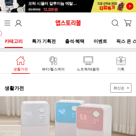
모락 시뮬러 알루미늄 메탈 접이식 노트북 거치대S
12,300
원
39,900
원
카테고리
특가 기획전
출석·혜택
이벤트
픽스 온 
생활가전
뷰티/헬스케어
노트북/태블릿
기획
생활가전