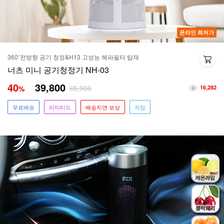
온라인 최저가
360˚전방향 공기 청정&H13 고성능 헤파필터 탑재
너츠 미니 공기청정기 NH-03
40
39,800
65,900
%
16,282
무료배송
리미티드
배송지연 보상
적립