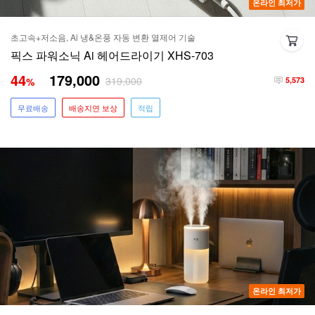
온라인 최저가
초고속+저소음, Ai 냉&온풍 자동 변환 열제어 기술
픽스 파워소닉 Ai 헤어드라이기 XHS-703
44
179,000
319,000
%
5,573
무료배송
배송지연 보상
적립
온라인 최저가