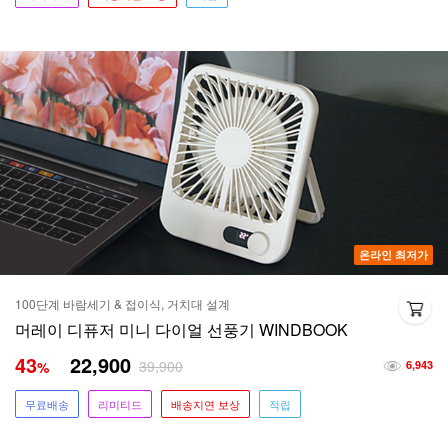
온라인 최저가
100단계 바람세기 & 접이식, 거치대 설계
머레이 디퓨저 미니 다이얼 선풍기 WINDBOOK
43
22,900
39,900
%
6,943
무료배송
리미티드
배송지연 보상
적립