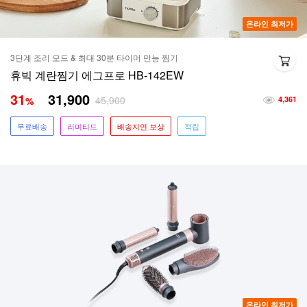
온라인 최저가
3단계 조리 모드 & 최대 30분 타이머 만능 찜기
휴빅 계란찜기 에그프로 HB-142EW
31
31,900
45,900
%
4,361
무료배송
리미티드
배송지연 보상
적립
온라인 최저가