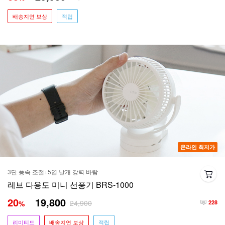
배송지연 보상
적립
온라인 최저가
3단 풍속 조절+5엽 날개 강력 바람
레브 다용도 미니 선풍기 BRS-1000
20
19,800
24,900
%
228
리미티드
배송지연 보상
적립