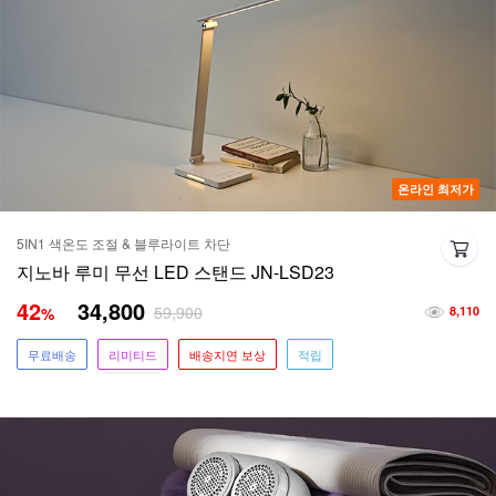
온라인 최저가
5IN1 색온도 조절 & 블루라이트 차단
지노바 루미 무선 LED 스탠드 JN-LSD23
42
34,800
59,900
%
8,110
무료배송
리미티드
배송지연 보상
적립