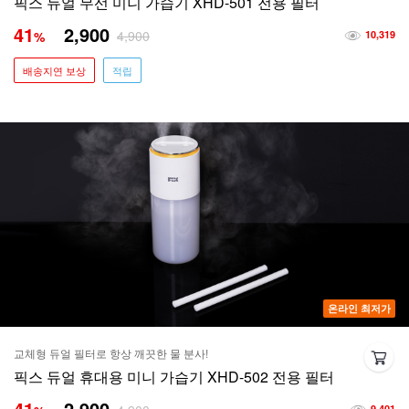
픽스 듀얼 무선 미니 가습기 XHD-501 전용 필터
41
2,900
4,900
%
10,319
배송지연 보상
적립
온라인 최저가
교체형 듀얼 필터로 항상 깨끗한 물 분사!
픽스 듀얼 휴대용 미니 가습기 XHD-502 전용 필터
41
2,900
9,401