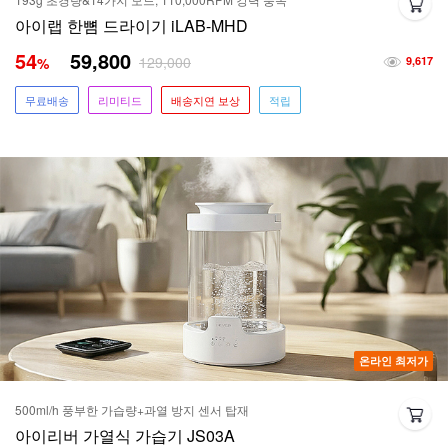
아이랩 한뼘 드라이기 iLAB-MHD
54
59,800
129,000
%
9,617
무료배송
리미티드
배송지연 보상
적립
온라인 최저가
500ml/h 풍부한 가습량+과열 방지 센서 탑재
아이리버 가열식 가습기 JS03A