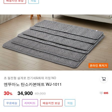
배송지연 보상
적립
온라인 최저가
초 절전형 설계로 전기세&화재 걱정 NO
엔뚜마노 탄소카본매트 WJ-1011
30
34,900
49,900
%
695
무료배송
리미티드
배송지연 보상
적립