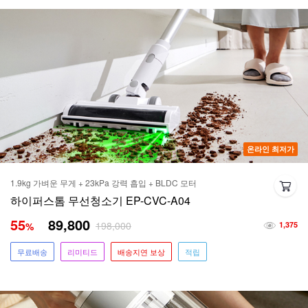
온라인 최저가
1.9kg 가벼운 무게 + 23kPa 강력 흡입 + BLDC 모터
하이퍼스톰 무선청소기 EP-CVC-A04
55
89,800
198,000
%
1,375
무료배송
리미티드
배송지연 보상
적립