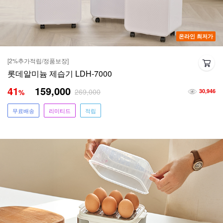
온라인 최저가
[2%추가적립/정품보장]
롯데알미늄 제습기 LDH-7000
41
159,000
269,000
%
30,946
무료배송
리미티드
적립