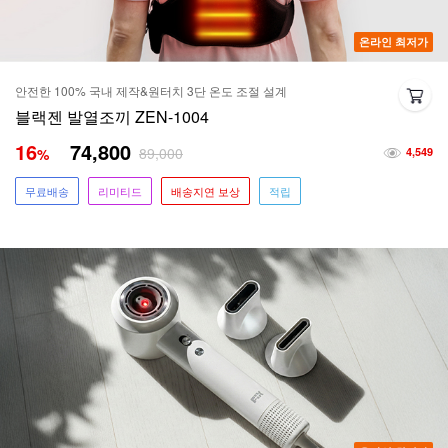
온라인 최저가
안전한 100% 국내 제작&원터치 3단 온도 조절 설계
블랙젠 발열조끼 ZEN-1004
16
74,800
89,000
%
4,549
무료배송
리미티드
배송지연 보상
적립