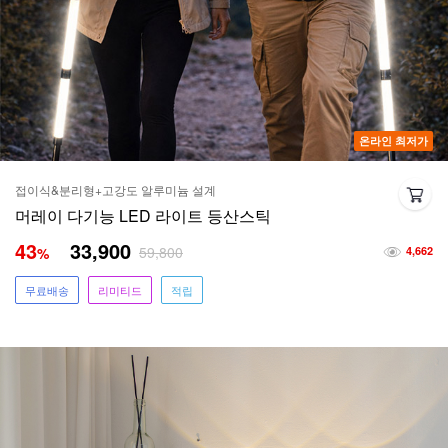
온라인 최저가
접이식&분리형+고강도 알루미늄 설계
머레이 다기능 LED 라이트 등산스틱
43
33,900
59,800
%
4,662
무료배송
리미티드
적립