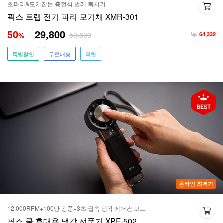
초파리&모기잡는 충전식 벌레 퇴치기
픽스 트랩 전기 파리 모기채 XMR-301
50
29,800
59,800
%
64,332
특별할인
무료배송
적립
온라인 최저가
12,000RPM+100단 강풍+3초 급속 냉각 에어컨 모드
픽스 쿨 휴대용 냉각 선풍기 XPF-502