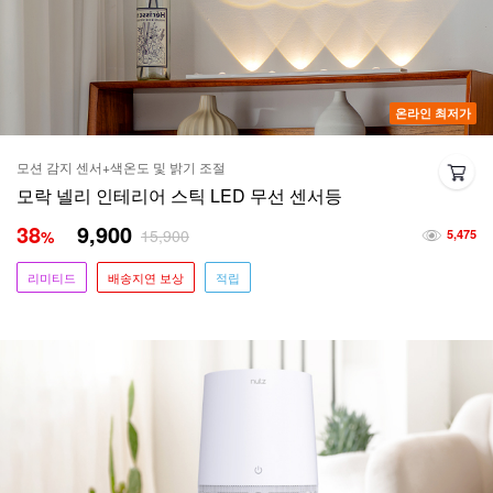
온라인 최저가
모션 감지 센서+색온도 및 밝기 조절
모락 넬리 인테리어 스틱 LED 무선 센서등
38
9,900
15,900
%
5,475
리미티드
배송지연 보상
적립