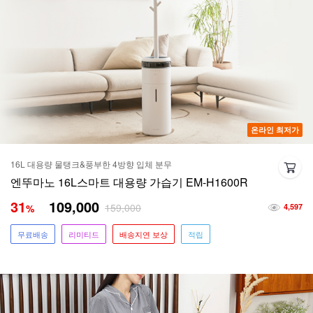
온라인 최저가
16L 대용량 물탱크&풍부한 4방향 입체 분무
엔뚜마노 16L스마트 대용량 가습기 EM-H1600R
31
109,000
159,000
%
4,597
무료배송
리미티드
배송지연 보상
적립