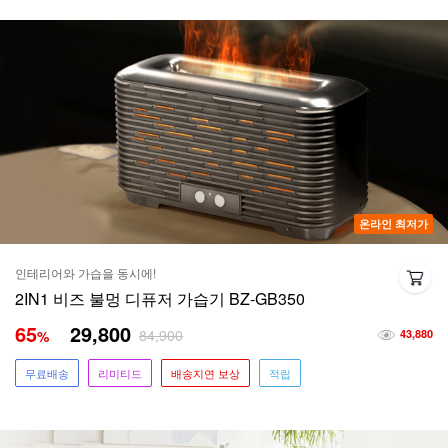
온라인 최저가
인테리어와 가습을 동시에!
2IN1 비즈 불멍 디퓨저 가습기 BZ-GB350
65
29,800
84,900
%
43,880
무료배송
리미티드
배송지연 보상
적립