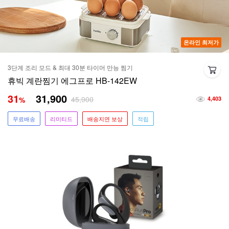
온라인 최저가
3단계 조리 모드 & 최대 30분 타이머 만능 찜기
휴빅 계란찜기 에그프로 HB-142EW
31
31,900
45,900
%
4,403
무료배송
리미티드
배송지연 보상
적립