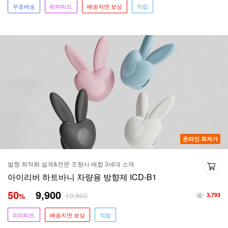
무료배송
리미티드
배송지연 보상
적립
온라인 최저가
발향 최적화 설계&전문 조향사 배합 3세대 소재
아이리버 하트바니 차량용 방향제 ICD-B1
50
9,900
19,800
%
3,793
리미티드
배송지연 보상
적립