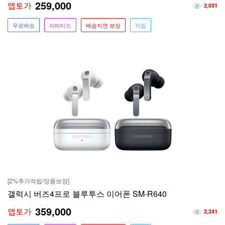
259,000
앱토가
2,031
무료배송
리미티드
배송지연 보상
적립
[2%추가적립/정품보장]
갤럭시 버즈4프로 블루투스 이어폰 SM-R640
359,000
앱토가
2,241