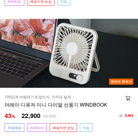
리미티드
배송지연 보상
적립
온라인 최저가
100단계 바람세기 & 접이식, 거치대 설계
머레이 디퓨저 미니 다이얼 선풍기 WINDBOOK
43
22,900
39,900
%
6,963
무료배송
리미티드
배송지연 보상
적립