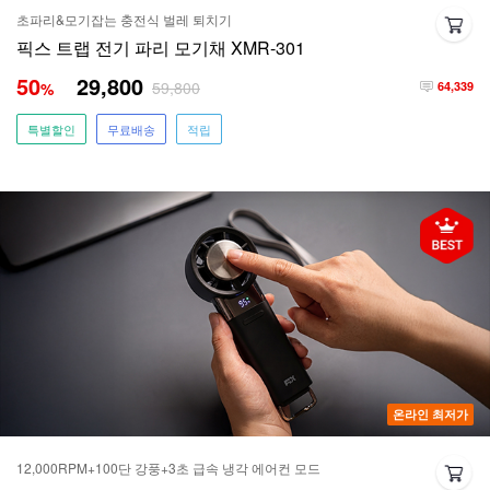
초파리&모기잡는 충전식 벌레 퇴치기
픽스 트랩 전기 파리 모기채 XMR-301
50
29,800
59,800
%
64,339
특별할인
무료배송
적립
온라인 최저가
12,000RPM+100단 강풍+3초 급속 냉각 에어컨 모드