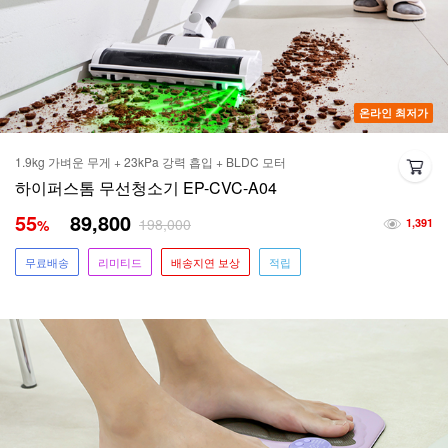
온라인 최저가
1.9kg 가벼운 무게 + 23kPa 강력 흡입 + BLDC 모터
하이퍼스톰 무선청소기 EP-CVC-A04
55
89,800
198,000
%
1,391
무료배송
리미티드
배송지연 보상
적립