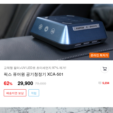
온라인 최저가
교체형 필터+UV LED로 초미세먼지 97% 제거!
픽스 퓨어원 공기청정기 XCA-501
62
29,900
79,000
%
5,234
배송지연 보상
적립