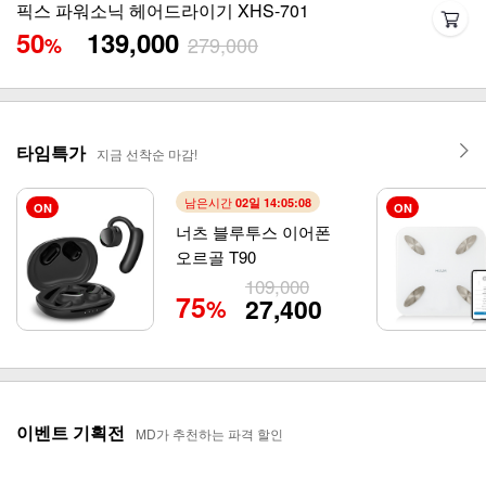
픽스 팟 X4 블루투스 이어폰 XWS-303
63
39,800
109,000
%
타임특가
지금 선착순 마감!
남은시간
02일 14:05:05
ON
ON
너츠 블루투스 이어폰
오르골 T90
109,000
75
27,400
%
이벤트 기획전
MD가 추천하는 파격 할인