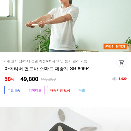
온라인 최저가
8개 센서 상/하체 정밀 측정&최대 12명 동시 관리 가능
아이리버 핸드바 스마트 체중계 SB-809P
58
49,800
119,000
%
6,920
무료배송
리미티드
배송지연 보상
적립