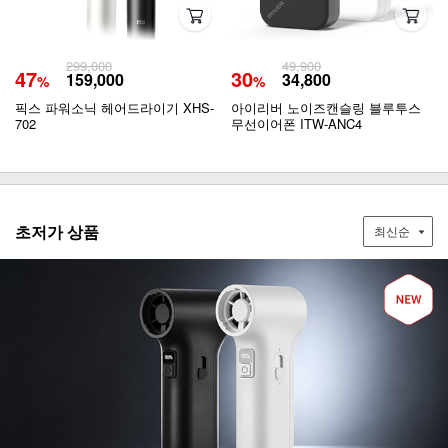
299,000
49,900
47
30
159,000
34,800
%
%
픽스 파워소닉 헤어드라이기 XHS-
아이리버 노이즈캔슬링 블루투스
702
무선이어폰 ITW-ANC4
초저가 상품