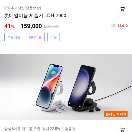
[2%추가적립/정품보장]
롯데알미늄 제습기 LDH-7000
41
159,000
269,000
%
31,010
무료배송
리미티드
적립
온라인 최저가
삼성&애플 전기종 호환, 최대 22.5W 고속충전