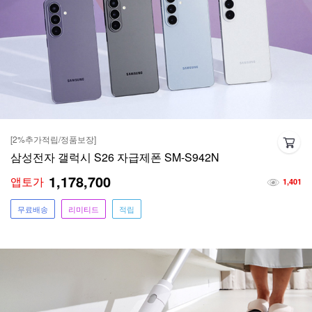
[2%추가적립/정품보장]
삼성전자 갤럭시 S26 자급제폰 SM-S942N
1,178,700
앱토가
1,401
무료배송
리미티드
적립