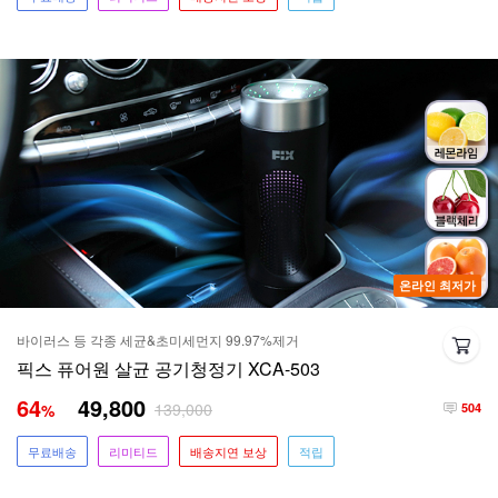
온라인 최저가
바이러스 등 각종 세균&초미세먼지 99.97%제거
픽스 퓨어원 살균 공기청정기 XCA-503
64
49,800
139,000
%
504
무료배송
리미티드
배송지연 보상
적립