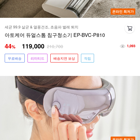
온라인 최저가
세균 99.9 살균 & 열풍건조, 초음파 벌레 퇴치
아토케어 듀얼스톰 침구청소기 EP-BVC-P810
44
119,000
210,700
%
1,093
무료배송
리미티드
배송지연 보상
적립
온라인 최저가