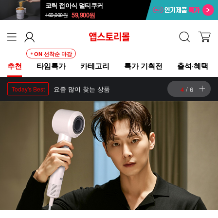
코릭 접이식 멀티쿠커
59,900
원
169,000
원
ON 선착순 마감
추천
타임특가
카테고리
특가 기획전
출석·혜택
요즘 많이 찾는 상품
5
/
6
Today's Best