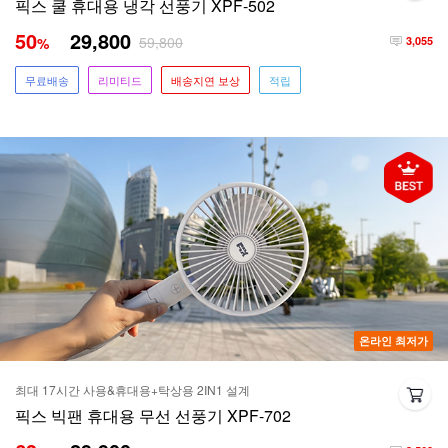
픽스 쿨 휴대용 냉각 선풍기 XPF-502
50
29,800
59,800
%
3,055
무료배송
리미티드
배송지연 보상
적립
온라인 최저가
최대 17시간 사용&휴대용+탁상용 2IN1 설계
픽스 빅팬 휴대용 무선 선풍기 XPF-702