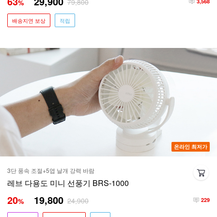
63
29,900
79,800
%
3,568
배송지연 보상
적립
온라인 최저가
3단 풍속 조절+5엽 날개 강력 바람
레브 다용도 미니 선풍기 BRS-1000
20
19,800
24,900
%
229