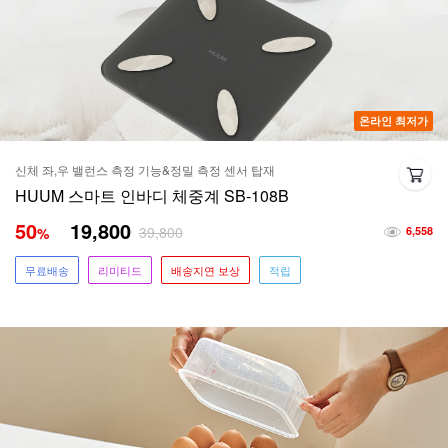
온라인 최저가
신체 좌,우 밸런스 측정 기능&정밀 측정 센서 탑재
HUUM 스마트 인바디 체중계 SB-108B
50
19,800
39,800
%
6,558
무료배송
리미티드
배송지연 보상
적립