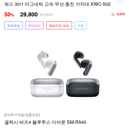
픽스 3in1 마그네틱 고속 무선 충전 거치대 XWC-502
50
29,800
59,800
%
6,573
무료배송
리미티드
배송지연 보상
적립
[2%추가적립/정품보장]
갤럭시 버즈4 블루투스 이어폰 SM-R540