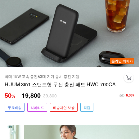
온라인 최저가
최대 15W 고속 충전&3대 기기 동시 충전 지원
HUUM 3in1 스탠드형 무선 충전 패드 HWC-700QA
50
19,800
39,800
%
6,037
무료배송
리미티드
배송지연 보상
적립