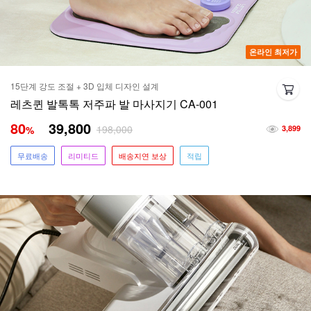
온라인 최저가
15단계 강도 조절 + 3D 입체 디자인 설계
레츠퀸 발톡톡 저주파 발 마사지기 CA-001
80
39,800
198,000
%
3,899
무료배송
리미티드
배송지연 보상
적립