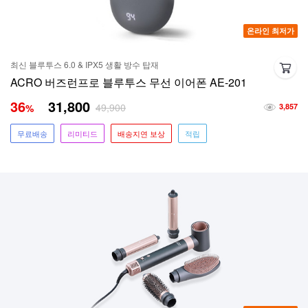
온라인 최저가
최신 블루투스 6.0 & IPX5 생활 방수 탑재
ACRO 버즈런프로 블루투스 무선 이어폰 AE-201
36
31,800
49,900
%
3,857
무료배송
리미티드
배송지연 보상
적립