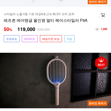
온라인 최저가
스타일러 노즐 4종 기본 제공&초고속 BLDC 모터 장착
레츠퀸 에어탱글 올인원 멀티 헤어스타일러 F9A
50
119,000
238,000
%
1,295
무료배송
리미티드
배송지연 보상
적립
온라인 최저가