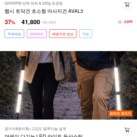
3200RPM 강력 파워 & 230g 초경량
햅시 토닥건 초소형 마사지건 AVAL3
37
41,800
65,900
%
2,970
무료배송
리미티드
배송지연 보상
적립
온라인 최저가
접이식&분리형+고강도 알루미늄 설계
머레이 다기능 LED 라이트 등산스틱