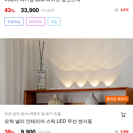
43
33,900
59,800
%
4,672
무료배송
리미티드
적립
온라인 최저가
모션 감지 센서+색온도 및 밝기 조절
모락 넬리 인테리어 스틱 LED 무선 센서등
38
9,900
15,900
%
5,499