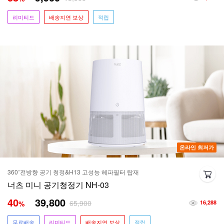
리미티드
배송지연 보상
적립
온라인 최저가
360˚전방향 공기 청정&H13 고성능 헤파필터 탑재
너츠 미니 공기청정기 NH-03
40
39,800
65,900
%
16,288
무료배송
리미티드
배송지연 보상
적립