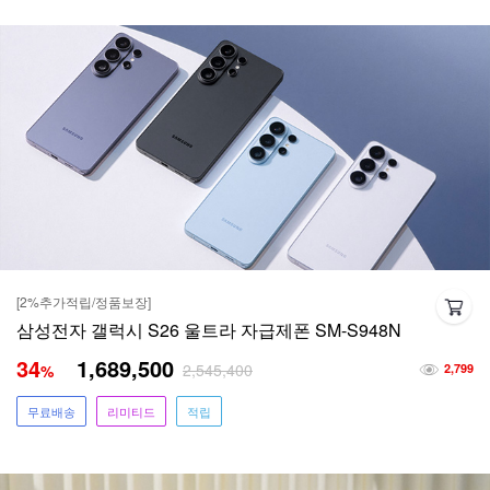
[2%추가적립/정품보장]
삼성전자 갤럭시 S26 울트라 자급제폰 SM-S948N
34
1,689,500
2,545,400
%
2,799
무료배송
리미티드
적립