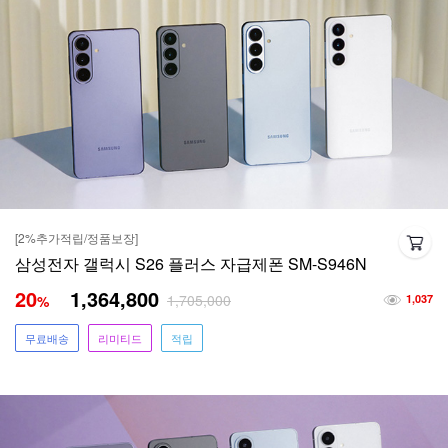
[2%추가적립/정품보장]
삼성전자 갤럭시 S26 플러스 자급제폰 SM-S946N
20
1,364,800
1,705,000
%
1,037
무료배송
리미티드
적립