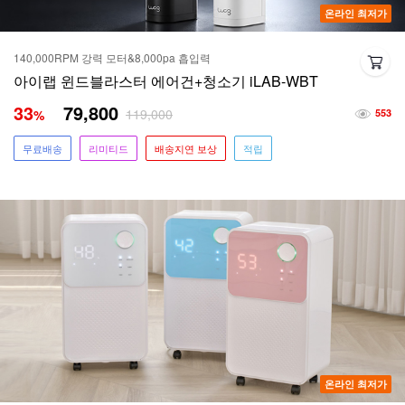
온라인 최저가
140,000RPM 강력 모터&8,000pa 흡입력
아이랩 윈드블라스터 에어건+청소기 iLAB-WBT
33
79,800
119,000
%
553
무료배송
리미티드
배송지연 보상
적립
온라인 최저가