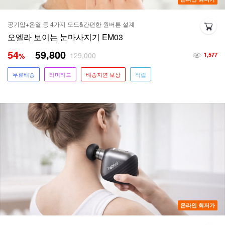
공기압+온열 등 4가지 모드&간편한 원버튼 설계
오엘라 보이는 눈마사지기 EM03
54
59,800
129,000
%
1,577
무료배송
리미티드
배송지연 보상
적립
온라인 최저가