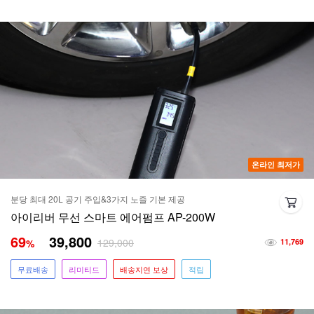
온라인 최저가
분당 최대 20L 공기 주입&3가지 노즐 기본 제공
아이리버 무선 스마트 에어펌프 AP-200W
69
39,800
129,000
%
11,769
무료배송
리미티드
배송지연 보상
적립