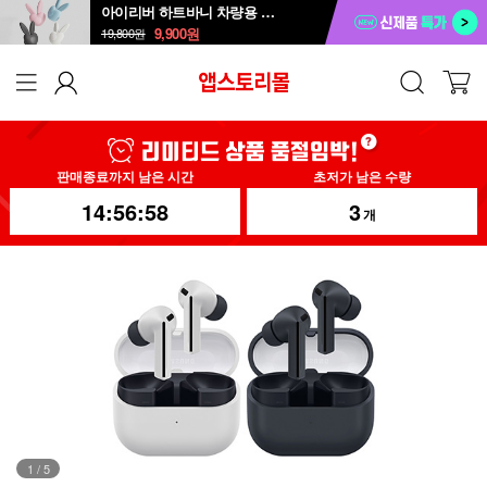
아이리버 하트바니 차량용 방향제 ICD-B1
9,900
원
19,800
원
판매종료까지 남은 시간
초저가 남은 수량
14:56:56
3
개
1
/
5