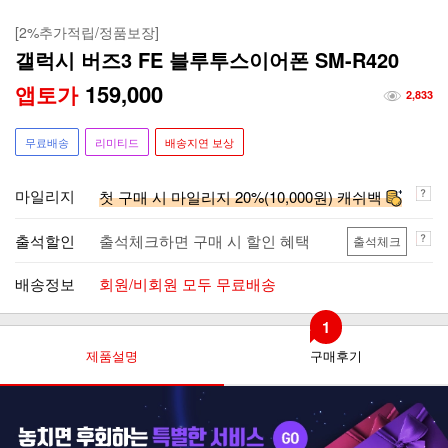
[2%추가적립/정품보장]
갤럭시 버즈3 FE 블루투스이어폰 SM-R420
159,000
앱토가
2,833
무료배송
리미티드
배송지연 보상
마일리지
첫 구매 시 마일리지 20%(10,000원) 캐쉬백
출석할인
출석체크하면 구매 시 할인 혜택
출석체크
배송정보
회원/비회원 모두 무료배송
1
제품설명
구매후기