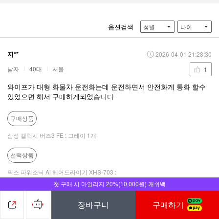
옵션검색
성별
나이
지**
2026-04-01 21:28:30
남자
40대
서울
1
와이프가 대형 화물차 운전화는데 운전하면서 안전화게 통화 할수
있었으면 해서 구매하게되었습니다
구매상품
삼성 갤럭시 버즈3 FE : 그레이 1개
선택상품
픽스 파워소닉 Ai 헤어드라이기 XHS-703 :
신고
https://wrd.appstory.co.kr/rd.flad?n=134614
첫 구매 시 마일리지 20%(10,000원) 캐쉬백
장바구니
구매하기