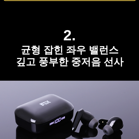
2.
균형 잡힌 좌우 밸런스
깊고 풍부한 중저음 선사