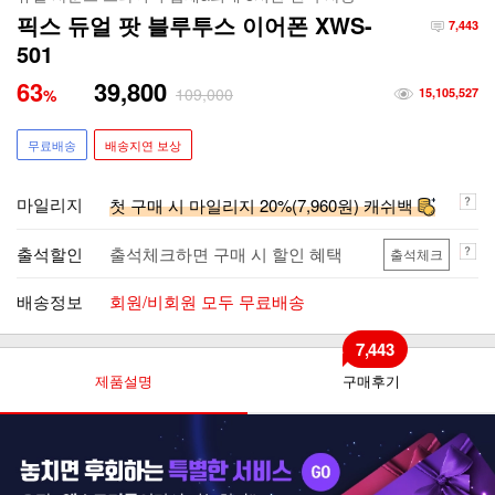
픽스 듀얼 팟 블루투스 이어폰 XWS-
7,443
501
63
39,800
109,000
%
15,105,527
무료배송
배송지연 보상
마일리지
첫 구매 시 마일리지 20%(7,960원) 캐쉬백
출석할인
출석체크하면 구매 시 할인 혜택
출석체크
배송정보
회원/비회원 모두 무료배송
7,443
제품설명
구매후기