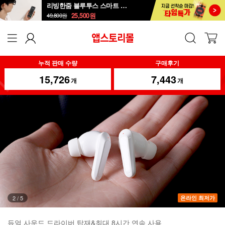
리빙한줌 블루투스 스마트 안경 선글라스
25,500
원
49,800
원
누적 판매 수량
구매후기
15,726
7,443
개
개
3
/
5
온라인 최저가
듀얼 사운드 드라이버 탑재&최대 8시간 연속 사용