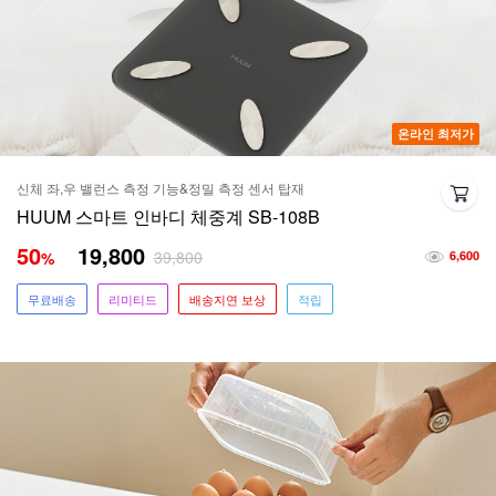
온라인 최저가
신체 좌,우 밸런스 측정 기능&정밀 측정 센서 탑재
HUUM 스마트 인바디 체중계 SB-108B
50
19,800
39,800
%
6,600
무료배송
리미티드
배송지연 보상
적립