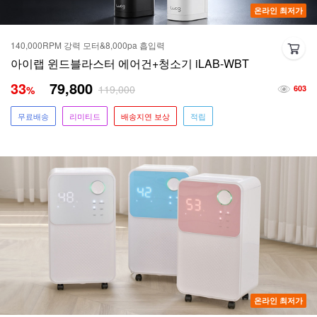
온라인 최저가
140,000RPM 강력 모터&8,000pa 흡입력
아이랩 윈드블라스터 에어건+청소기 iLAB-WBT
33
79,800
119,000
%
603
무료배송
리미티드
배송지연 보상
적립
온라인 최저가