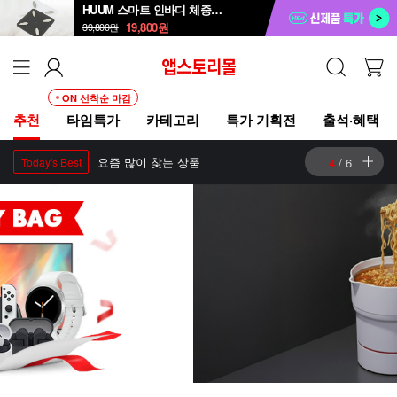
HUUM 스마트 인바디 체중계 SB-108B
19,800
원
39,800
원
ON 선착순 마감
추천
타임특가
카테고리
특가 기획전
출석·혜택
요즘 많이 찾는 상품
4
/
6
Today's Best