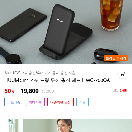
온라인 최저가
최대 15W 고속 충전&3대 기기 동시 충전 지원
HUUM 3in1 스탠드형 무선 충전 패드 HWC-700QA
50
19,800
39,800
%
6,051
무료배송
리미티드
배송지연 보상
적립