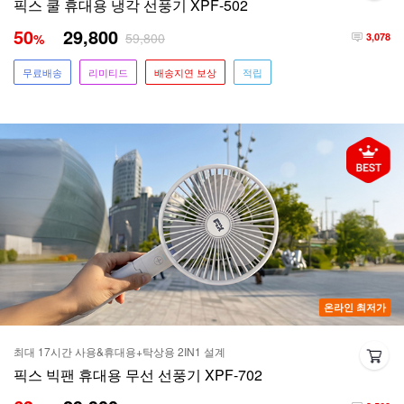
픽스 쿨 휴대용 냉각 선풍기 XPF-502
50
29,800
59,800
%
3,078
무료배송
리미티드
배송지연 보상
적립
온라인 최저가
최대 17시간 사용&휴대용+탁상용 2IN1 설계
픽스 빅팬 휴대용 무선 선풍기 XPF-702