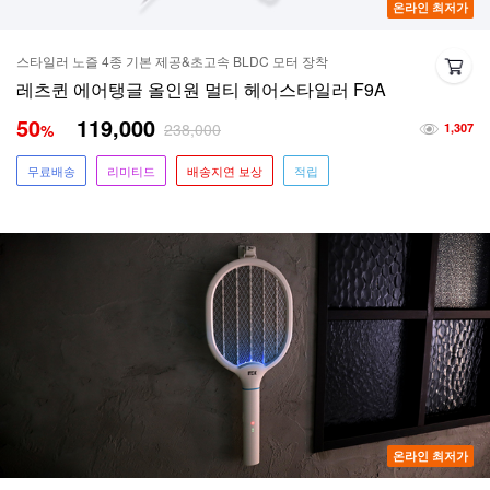
온라인 최저가
스타일러 노즐 4종 기본 제공&초고속 BLDC 모터 장착
레츠퀸 에어탱글 올인원 멀티 헤어스타일러 F9A
50
119,000
238,000
%
1,307
무료배송
리미티드
배송지연 보상
적립
온라인 최저가