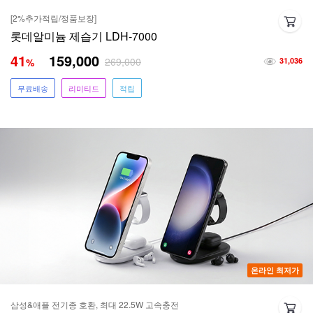
[2%추가적립/정품보장]
롯데알미늄 제습기 LDH-7000
41
159,000
269,000
%
31,036
무료배송
리미티드
적립
온라인 최저가
삼성&애플 전기종 호환, 최대 22.5W 고속충전