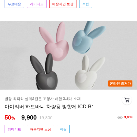
무료배송
리미티드
배송지연 보상
적립
온라인 최저가
발향 최적화 설계&전문 조향사 배합 3세대 소재
아이리버 하트바니 차량용 방향제 ICD-B1
50
9,900
19,800
%
3,809
리미티드
배송지연 보상
적립