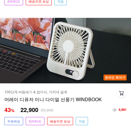
리미티드
배송지연 보상
적립
온라인 최저가
100단계 바람세기 & 접이식, 거치대 설계
머레이 디퓨저 미니 다이얼 선풍기 WINDBOOK
43
22,900
39,900
%
6,981
무료배송
리미티드
배송지연 보상
적립