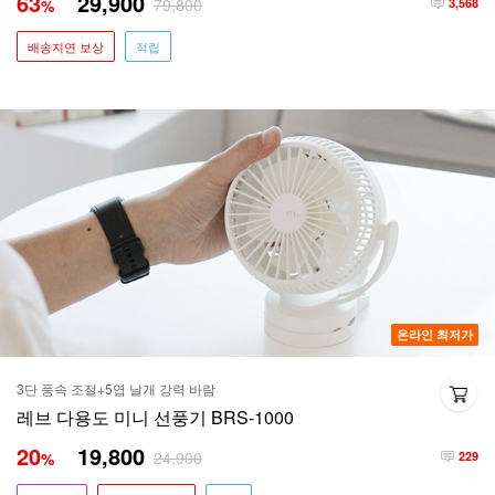
63
29,900
79,800
%
3,568
배송지연 보상
적립
온라인 최저가
3단 풍속 조절+5엽 날개 강력 바람
레브 다용도 미니 선풍기 BRS-1000
20
19,800
24,900
%
229