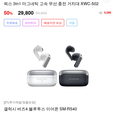
픽스 3in1 마그네틱 고속 무선 충전 거치대 XWC-502
50
29,800
59,800
%
6,595
무료배송
리미티드
배송지연 보상
적립
[2%추가적립/정품보장]
갤럭시 버즈4 블루투스 이어폰 SM-R540