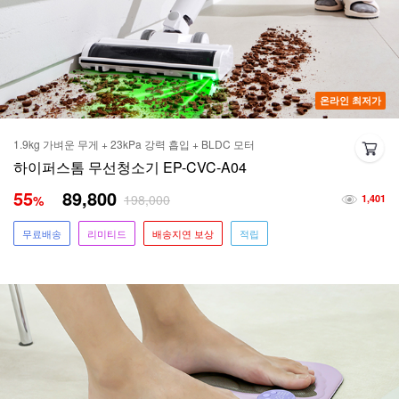
온라인 최저가
1.9kg 가벼운 무게 + 23kPa 강력 흡입 + BLDC 모터
하이퍼스톰 무선청소기 EP-CVC-A04
55
89,800
198,000
%
1,401
무료배송
리미티드
배송지연 보상
적립