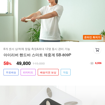
온라인 최저가
8개 센서 상/하체 정밀 측정&최대 12명 동시 관리 가능
아이리버 핸드바 스마트 체중계 SB-809P
58
49,800
119,000
%
6,936
무료배송
리미티드
배송지연 보상
적립