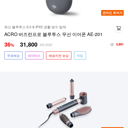
온라인 최저가
최신 블루투스 6.0 & IPX5 생활 방수 탑재
ACRO 버즈런프로 블루투스 무선 이어폰 AE-201
36
31,800
49,900
%
3,881
무료배송
리미티드
배송지연 보상
적립