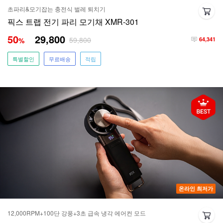
초파리&모기잡는 충전식 벌레 퇴치기
픽스 트랩 전기 파리 모기채 XMR-301
50
29,800
59,800
%
64,341
특별할인
무료배송
적립
온라인 최저가
12,000RPM+100단 강풍+3초 급속 냉각 에어컨 모드