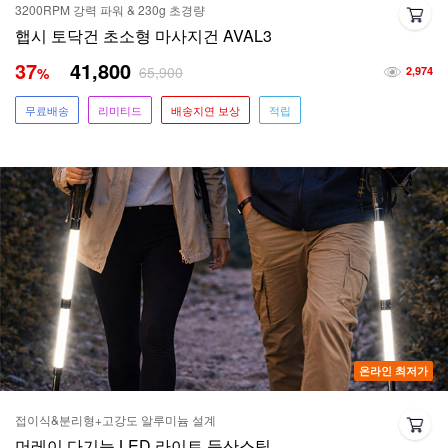
3200RPM 강력 파워 & 230g 초경량
햅시 토닥건 초소형 마사지건 AVAL3
37
41,800
65,900
%
2,974
무료배송
리미티드
배송지연 보상
적립
온라인 최저가
접이식&분리형+고강도 알루미늄 설계
머레이 다기능 LED 라이트 등산스틱