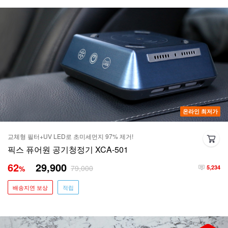
온라인 최저가
교체형 필터+UV LED로 초미세먼지 97% 제거!
픽스 퓨어원 공기청정기 XCA-501
62
29,900
79,000
%
5,234
배송지연 보상
적립