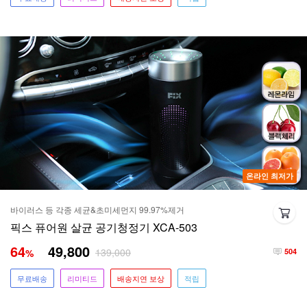
온라인 최저가
바이러스 등 각종 세균&초미세먼지 99.97%제거
픽스 퓨어원 살균 공기청정기 XCA-503
64
49,800
139,000
%
504
무료배송
리미티드
배송지연 보상
적립