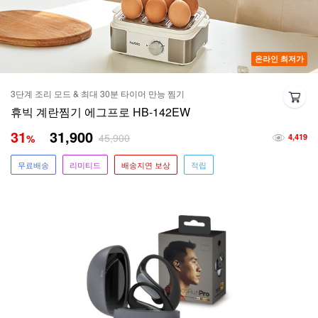
온라인 최저가
3단계 조리 모드 & 최대 30분 타이머 만능 찜기
휴빅 계란찜기 에그프로 HB-142EW
31
31,900
45,900
%
4,419
무료배송
리미티드
배송지연 보상
적립