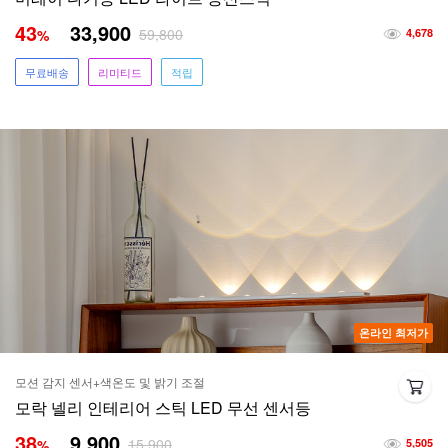
43
33,900
59,800
%
4,678
무료배송
리미티드
적립
온라인 최저가
모션 감지 센서+색온도 및 밝기 조절
모락 넬리 인테리어 스틱 LED 무선 센서등
38
9,900
15,900
%
5,505