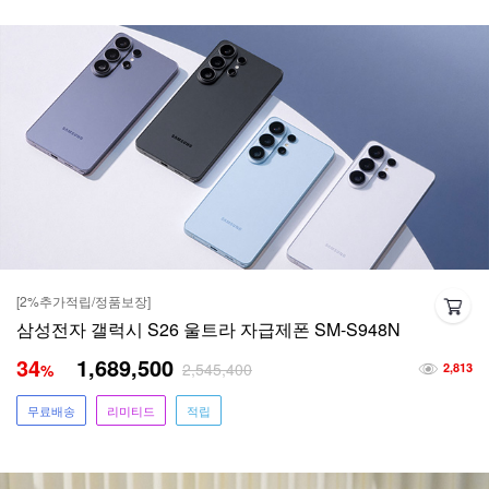
[2%추가적립/정품보장]
삼성전자 갤럭시 S26 울트라 자급제폰 SM-S948N
34
1,689,500
2,545,400
%
2,813
무료배송
리미티드
적립