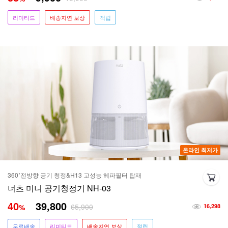
리미티드
배송지연 보상
적립
온라인 최저가
360˚전방향 공기 청정&H13 고성능 헤파필터 탑재
너츠 미니 공기청정기 NH-03
40
39,800
65,900
%
16,298
무료배송
리미티드
배송지연 보상
적립