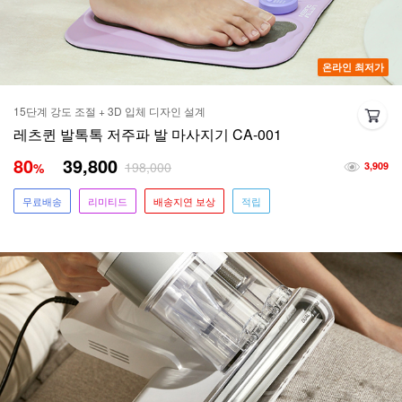
온라인 최저가
15단계 강도 조절 + 3D 입체 디자인 설계
레츠퀸 발톡톡 저주파 발 마사지기 CA-001
80
39,800
198,000
%
3,909
무료배송
리미티드
배송지연 보상
적립