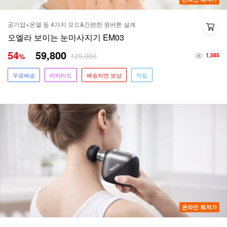
공기압+온열 등 4가지 모드&간편한 원버튼 설계
오엘라 보이는 눈마사지기 EM03
54
59,800
129,000
%
1,585
무료배송
리미티드
배송지연 보상
적립
온라인 최저가