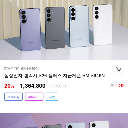
[2%추가적립/정품보장]
삼성전자 갤럭시 S26 플러스 자급제폰 SM-S946N
20
1,364,800
1,705,000
%
1,043
무료배송
리미티드
적립