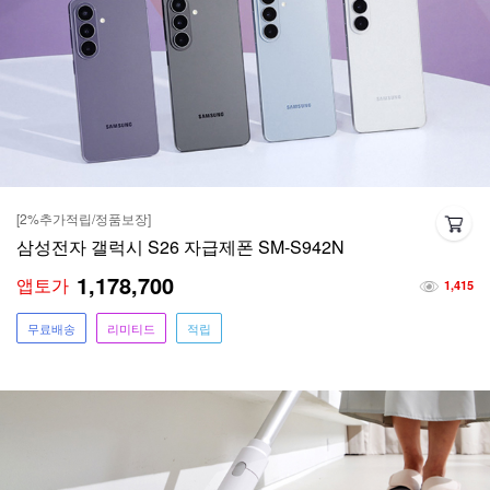
[2%추가적립/정품보장]
삼성전자 갤럭시 S26 자급제폰 SM-S942N
1,178,700
앱토가
1,415
무료배송
리미티드
적립