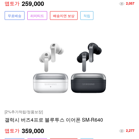
259,000
앱토가
2,057
무료배송
리미티드
배송지연 보상
적립
[2%추가적립/정품보장]
갤럭시 버즈4프로 블루투스 이어폰 SM-R640
359,000
앱토가
2,277