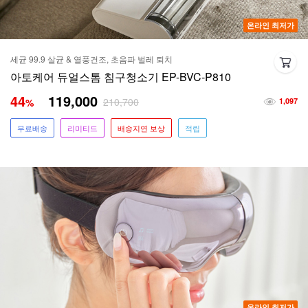
온라인 최저가
세균 99.9 살균 & 열풍건조, 초음파 벌레 퇴치
아토케어 듀얼스톰 침구청소기 EP-BVC-P810
44
119,000
210,700
%
1,097
무료배송
리미티드
배송지연 보상
적립
온라인 최저가