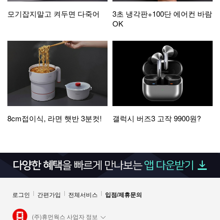
모기잡지말고 켜두면 다죽어
3초 냉각판+100단 에어컨 바람
OK
8cm접이식, 라면 햇반 3분컷!
갤럭시 버즈3 고작 9900원?
로그인
간편가입
전체서비스
입점/제휴문의
(주)휴먼웍스 사업자 정보