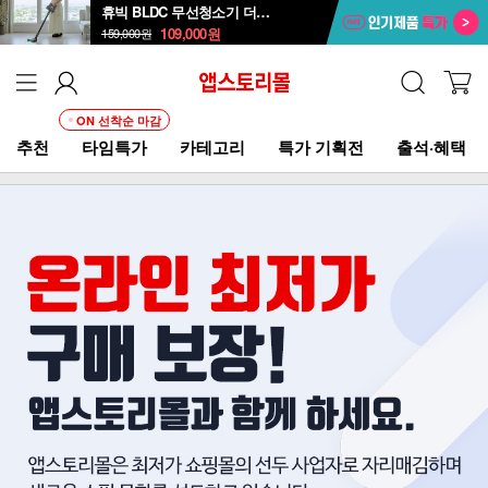
휴빅 BLDC 무선청소기 더포스 HB-2800
109,000
원
159,000
원
ON 선착순 마감
추천
타임특가
카테고리
특가 기획전
출석·혜택