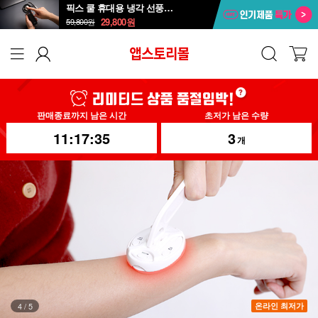
픽스 쿨 휴대용 냉각 선풍기 XPF-502
29,800
원
59,800
원
판매종료까지 남은 시간
초저가 남은 수량
11:17:32
3
개
4
/
5
온라인 최저가