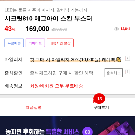
LED는 물론 저주파 마사지, 갈바닉 기능까지!
시크릿810 에그아이 스킨 부스터
43
169,000
299,000
%
12,841
무료배송
리미티드
배송지연 보상
마일리지
첫 구매 시 마일리지 20%(10,000원) 캐쉬백
출석할인
출석체크하면 구매 시 할인 혜택
출석체크
배송정보
회원/비회원 모두 무료배송
13
제품설명
구매후기