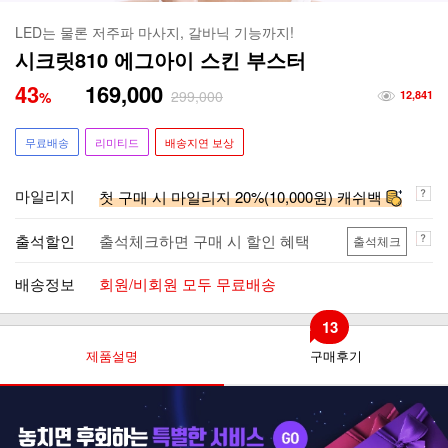
LED는 물론 저주파 마사지, 갈바닉 기능까지!
시크릿810 에그아이 스킨 부스터
43
169,000
299,000
%
12,841
무료배송
리미티드
배송지연 보상
마일리지
첫 구매 시 마일리지 20%(10,000원) 캐쉬백
출석할인
출석체크하면 구매 시 할인 혜택
출석체크
배송정보
회원/비회원 모두 무료배송
13
제품설명
구매후기