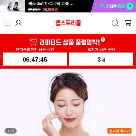
픽스 3in1 마그네틱 고속 무선 충전 거치대 XWC-502
29,800
원
59,800
원
판매종료까지 남은 시간
초저가 남은 수량
06:47:43
3
개
2
/
5
온라인 최저가