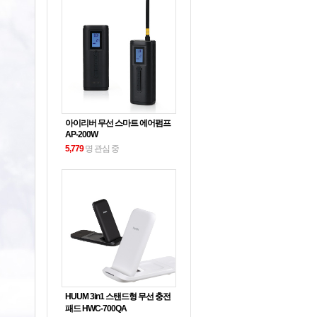
아이리버 무선 스마트 에어펌프
AP-200W
5,779
명 관심 중
HUUM 3in1 스탠드형 무선 충전
패드 HWC-700QA