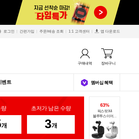
로그인
간편가입
주문/배송 조회
1:1 고객센터
앱 다운로드
구매내역
장바구니
이벤트
멤버십 혜택
63%
수량
초저가 남은 수량
픽스 팟 X4
블루투스 이어폰
5
3
XWS-303
개
개