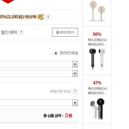
써큘레이터 ASF-
200A
0
%
(3,180원)
캐쉬백
 할인 혜택
출석체크하기
50%
픽스 파워소닉
헤어드라이기
XHS-701
온라인 배송
47%
픽스 파워소닉
배송지연 보상
헤어드라이기
XHS-702
0
원
총 상품 금액 :