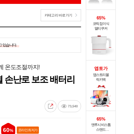
카테고리 바로가기
65%
코릭 접이식
멀티쿠커
고 있습니다.
계 온도조절까지!
앱토가
앱스토리몰
 손난로 보조 배터리
럭키백
73,540
65%
앤루시 비스톰
60
스탠드
%
온라인 최저가