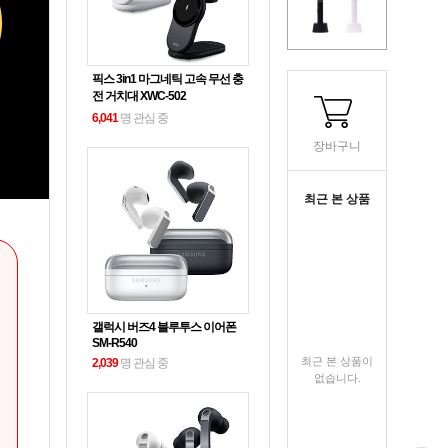
픽스 3in1 마그네틱 고속 무선 충
전 거치대 XWC-502
6,041
명 관심 중
장바구니
최근 본 상품
갤럭시 버즈4 블루투스 이어폰
SM-R540
최근 본 상품이
2,039
명 관심 중
없습니다.