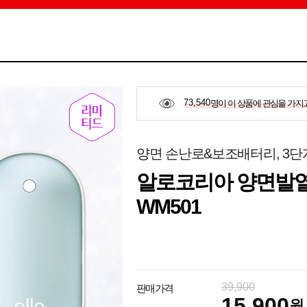
73,540
명이 이 상품에 관심을 가지
양면 손난로&보조배터리, 3단
알로코리아 양면발열
WM501
39,900
판매가격
15,900
원