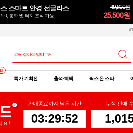
49,800
원
스 스마트 안경 선글라스
25,500
원
.0, 통화 및 터치 조작 가능
감
특가 기획전
출석·혜택
픽스 온 스타
판매종료까지 남은 시간
누적 판매 
:
:
,
0
3
2
9
5
0
1
0
1