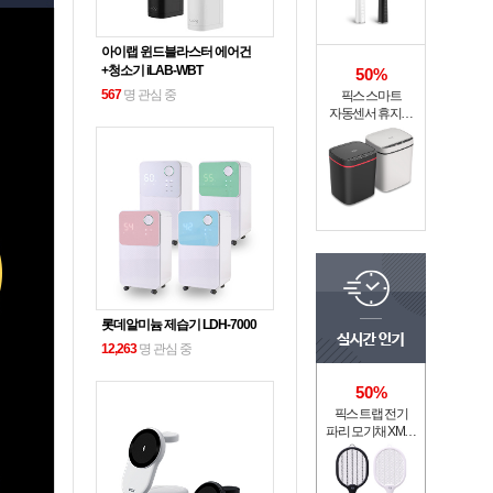
아이랩 윈드블라스터 에어건
+청소기 iLAB-WBT
50%
567
명 관심 중
픽스 스마트
자동센서 휴지통
XSW-301
롯데알미늄 제습기 LDH-7000
12,263
명 관심 중
50%
픽스 트랩 전기
파리 모기채 XMR-
301