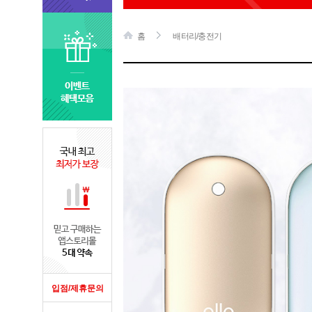
홈
배터리/충전기
입점/제휴문의