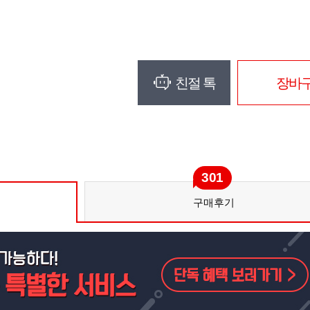
친절 톡
장바
301
구매후기