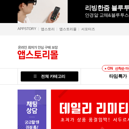
리빙한줌 블루투
안경알 교체&블루투스 5
APPSTORY
앱스토리
앱스토리몰
서포터즈
ON
선착순 마
타임특가
전체 카테고리