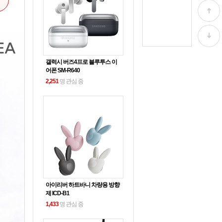
갤럭시 버즈4프로 블루투스 이
어폰 SM-R640
2,251
명 관심 중
아이리버 하트바니 차량용 방향
제 ICD-B1
1,433
명 관심 중