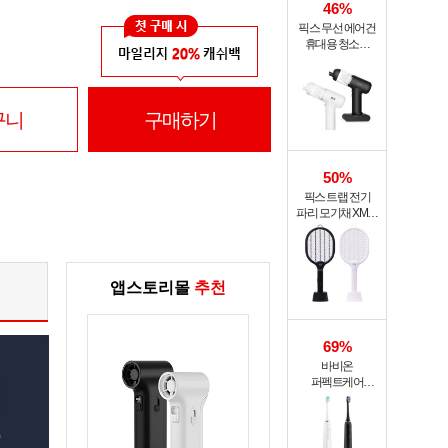
46%
픽스 무선 에어건
휴대용 청소기
PRO XVC-501
구니
구매하기
50%
픽스 트랩 전기
파리 모기채 XMR-
301
앱스토리몰
추천
69%
바비온
퍼펙트케어
퓨어슬림
음파전동칫솔