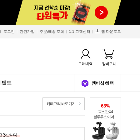
로그인
간편가입
주문/배송 조회
1:1 고객센터
앱 다운로드
구매내역
장바구니
이벤트
멤버십 혜택
카테고리 바로가기
63%
픽스 팟 X4
블루투스 이어폰
XWS-303
고 있습니다.