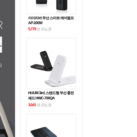
아이리버 무선 스마트 에어펌프
AP-200W
5,779
명 관심 중
HUUM 3in1 스탠드형 무선 충전
패드 HWC-700QA
3,041
명 관심 중