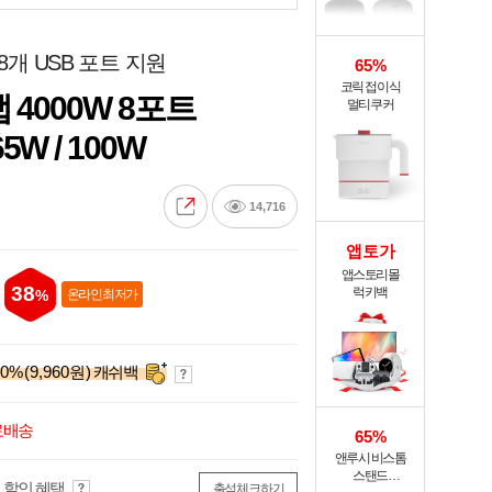
 8개 USB 포트 지원
65%
코릭 접이식
 4000W 8포트
멀티쿠커
W / 100W
14,716
앱토가
앱스토리몰
38
럭키백
%
온라인 최저가
0
%
(9,960원)
캐쉬백
료배송
65%
앤루시 비스톰
스탠드
 할인 혜택
출석체크하기