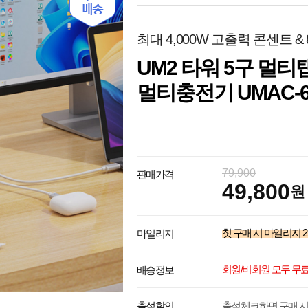
최대 4,000W 고출력 콘센트 &
UM2 타워 5구 멀티탭
멀티충전기 UMAC-65
79,900
판매가격
49,800
원
첫 구매 시 마일리지
2
마일리지
회원/비회원 모두 무
배송정보
출석체크하면 구매 시
출석할인