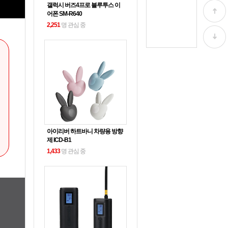
갤럭시 버즈4프로 블루투스 이
어폰 SM-R640
2,251
명 관심 중
아이리버 하트바니 차량용 방향
제 ICD-B1
1,433
명 관심 중