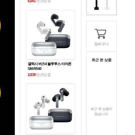
6,041
명 관심 중
장바구니
최근 본 상품
갤럭시 버즈4 블루투스 이어폰
SM-R540
2,039
명 관심 중
최근 본 상품이
없습니다.