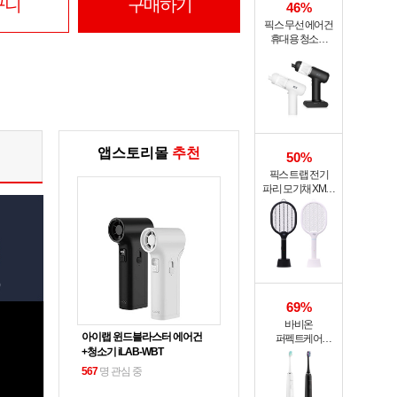
구니
구매하기
46%
픽스 무선 에어건
휴대용 청소기
PRO XVC-501
앱스토리몰
추천
50%
픽스 트랩 전기
파리 모기채 XMR-
301
69%
바비온
아이랩 윈드블라스터 에어건
퍼펙트케어
+청소기 iLAB-WBT
퓨어슬림
음파전동칫솔
567
명 관심 중