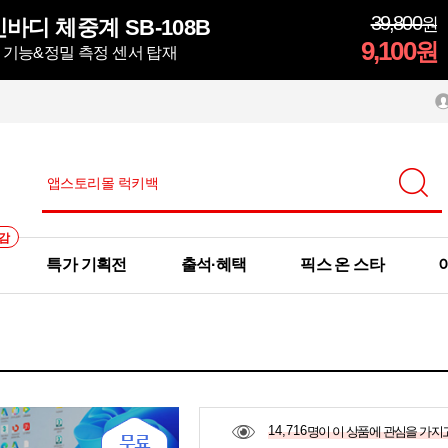
39,800
원
바디 체중계 SB-108B
9,100
원
정 기능&정밀 측정 센서 탑재
감
특가 기획전
출석·혜택
픽스 온 스타
14,716
명이 이 상품에 관심을 가지