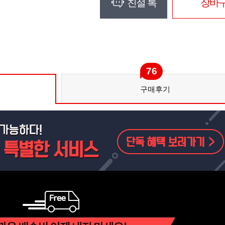
친절 톡
장바
76
구매후기