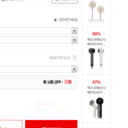
써큘레이터 ASF-
200A
온라인 배송
50%
픽스 파워소닉
헤어드라이기
XHS-701
배송지연 보상
0
원
47%
총 상품 금액 :
픽스 파워소닉
헤어드라이기
XHS-702