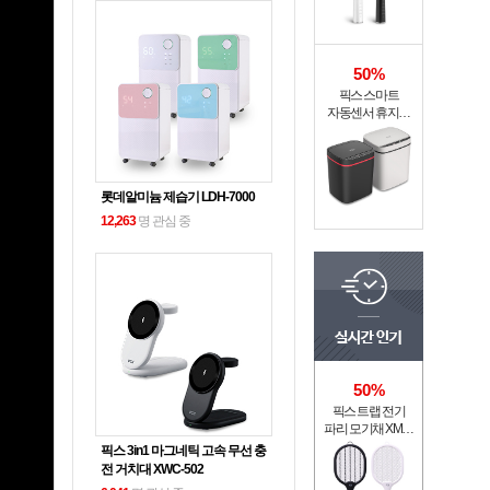
50%
픽스 스마트
자동센서 휴지통
XSW-301
롯데알미늄 제습기 LDH-7000
12,263
명 관심 중
50%
픽스 트랩 전기
파리 모기채 XMR-
301
픽스 3in1 마그네틱 고속 무선 충
전 거치대 XWC-502