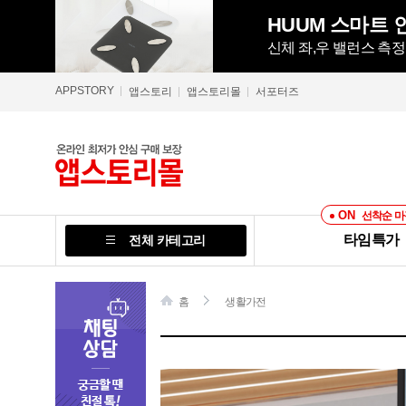
HUUM 스마트 인
신체 좌,우 밸런스 측
APPSTORY
앱스토리
앱스토리몰
서포터즈
ON
선착순 마
타임특가
전체 카테고리
홈
생활가전