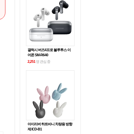
갤럭시 버즈4프로 블루투스 이
어폰 SM-R640
2,251
명 관심 중
아이리버 하트바니 차량용 방향
제 ICD-B1