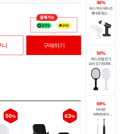
46%
픽스 무선 에어건
휴대용 청소기
PRO XVC-501
구니
구매하기
50%
픽스 트랩 전기
파리 모기채 XMR-
301
69%
바비온
퍼펙트케어
50
63
%
%
퓨어슬림
음파전동칫솔