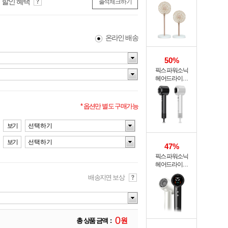
 할인 혜택
써큘레이터 ASF-
출석체크하기
200A
온라인 배송
50%
픽스 파워소닉
헤어드라이기
XHS-701
* 옵션만 별도 구매가능
보기
선택하기
보기
선택하기
47%
픽스 파워소닉
헤어드라이기
XHS-702
배송지연 보상
0
원
총 상품 금액 :