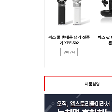
픽스 쿨 휴대용 냉각 선풍
픽스 팟 
기 XPF-502
폰
장바구니
제품설명