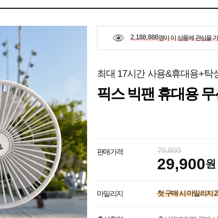
2,188,888
명이 이 상품에 관심을 
최대 17시간 사용&휴대용+탁상
픽스 빅팬 휴대용 무선
79,800
판매가격
29,900
원
첫 구매 시 마일리지
2
마일리지