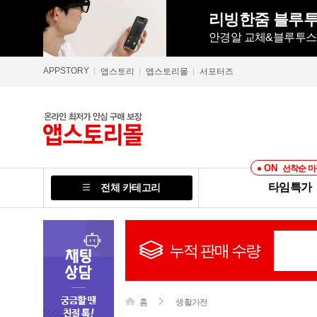
리빙한줌 블루투
안경알 교체&블루투스 5
APPSTORY
앱스토리
앱스토리몰
서포터즈
ON
선착순 마
타임특가
전체 카테고리
누적 판매 수량
홈
생활가전