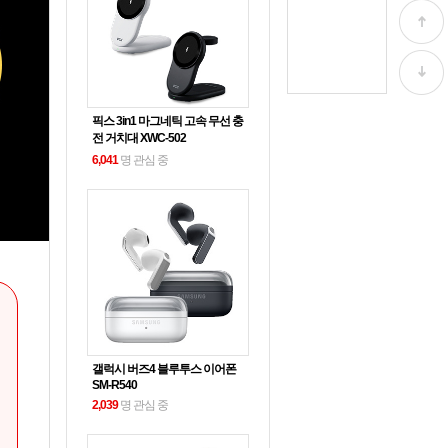
픽스 3in1 마그네틱 고속 무선 충
전 거치대 XWC-502
6,041
명 관심 중
갤럭시 버즈4 블루투스 이어폰
SM-R540
2,039
명 관심 중