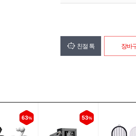
친절 톡
장바
63
53
%
%