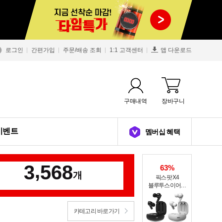
로그인
간편가입
주문/배송 조회
1:1 고객센터
앱 다운로드
구매내역
장바구니
이벤트
멤버십 혜택
,
3
5
6
8
63%
개
픽스 팟 X4
블루투스 이어폰
XWS-303
카테고리 바로가기