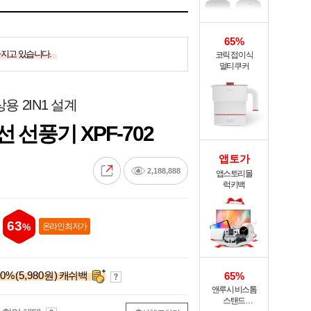
65%
가지고 있습니다.
코릭 접이식
멀티쿠커
용 2IN1 설계
 선풍기 XPF-702
앱토가
2,188,888
앱스토리몰
럭키백
63
%
온라인 최저가
0
%
(5,980원)
캐쉬백
65%
앤루시 비스톰
스탠드