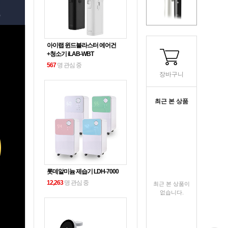
아이랩 윈드블라스터 에어건
+청소기 iLAB-WBT
567
명 관심 중
장바구니
최근 본 상품
롯데알미늄 제습기 LDH-7000
12,263
명 관심 중
최근 본 상품이
없습니다.