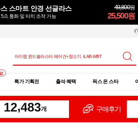
49,800
원
스 스마트 안경 선글라스
25,500
원
.0, 통화 및 터치 조작 가능
감
특가 기획전
출석·혜택
픽스 온 스타
,
1
2
4
8
3
구매후기
개