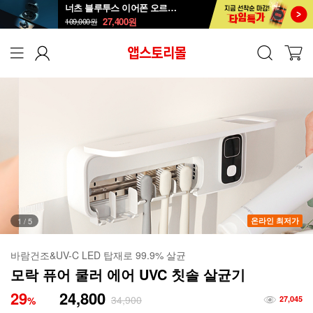
너츠 블루투스 이어폰 오르골 T90
27,400
원
109,000
원
1
/
5
온라인 최저가
바람건조&UV-C LED 탑재로 99.9% 살균
모락 퓨어 쿨러 에어 UVC 칫솔 살균기
29
24,800
34,900
%
27,045