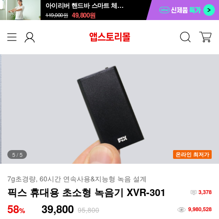
아이리버 핸드바 스마트 체중계 SB-809P
49,800
원
119,000
원
5
/
5
온라인 최저가
7g초경량, 60시간 연속사용&지능형 녹음 설계
픽스 휴대용 초소형 녹음기 XVR-301
3,378
58
39,800
95,800
%
9,980,528