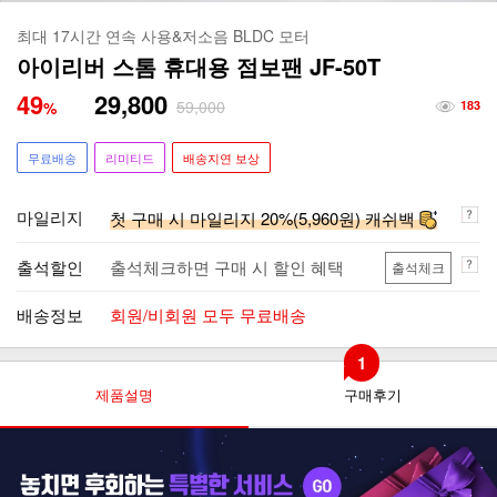
최대 17시간 연속 사용&저소음 BLDC 모터
아이리버 스톰 휴대용 점보팬 JF-50T
49
29,800
59,000
%
183
무료배송
리미티드
배송지연 보상
마일리지
첫 구매 시 마일리지 20%(5,960원) 캐쉬백
출석할인
출석체크하면 구매 시 할인 혜택
출석체크
배송정보
회원/비회원 모두 무료배송
1
제품설명
구매후기