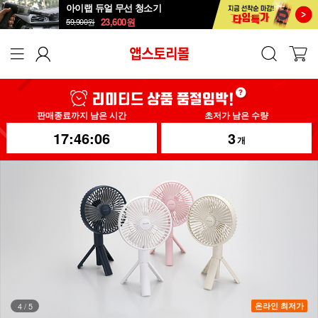
아이랩 듀얼 무선 청소기
23,600
원
59,900
원
판매종료까지 남은 시간
초저가 남은 수량
17:46:03
3
개
5
/
5
온라인 최저가