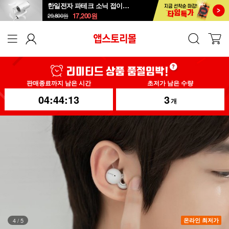
한일전자 파테크 소닉 접이식 드라이기
17,200
원
29,800
원
판매종료까지 남은 시간
초저가 남은 수량
04:44:12
3
개
5
/
5
온라인 최저가