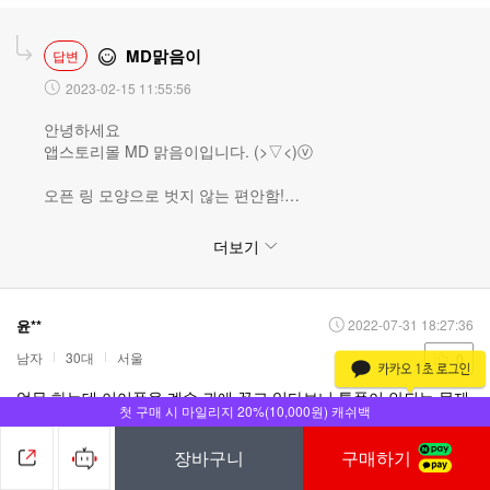
MD맑음이
답변
2023-02-15 11:55:56
안녕하세요
앱스토리몰 MD 맑음이입니다. (>▽<)ⓥ
오픈 링 모양으로 벗지 않는 편안함!
소니 링크버즈 블루투스 이어폰을 구매해주신 고객님~
진심으로 감사합니다. o(^^o) (o^^) o
더보기
소니 링크버즈 블루투스 이어폰은
음성 픽업 기술로 노이즈 감소 알고리즘을 통해
윤**
주변 소음은 줄이고 또렷한 목소리만을 전달하여
2022-07-31 18:27:36
뛰어난 통화 품질을 자랑합니다~! (*♥ o ♥*) b
남자
30대
서울
0
게다가 재생 플라스틱을 활용하여 제작되어
업무 하는데 이어폰을 계속 귀에 꼽고 있다보니 통풍이 안되는 문제
첫 구매 시 마일리지 20%(10,000원) 캐쉬백
지구 환경까지 고려한
가 있어서 오픈형 이어폰을 구매하고자 하였고 앱스토리몰이 제일
친환경적인 블루투스 이어폰이랍니다~!! ┌(>_<)┘=3=3
최저가에 혜택도 좋아서 주문했습니다 ㅎ
장바구니
구매하기
앞으로도 앱스토리몰에 많이 찾아와 주실 거죠?! (*♥ o ♥*) b
구매상품