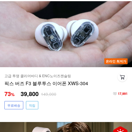
온라인 최저가
고급 투명 클리어바디 & ENC노이즈캔슬링
픽스 버즈 F3 블루투스 이어폰 XWS-304
73
39,800
149,000
%
17,991
무료배송
적립