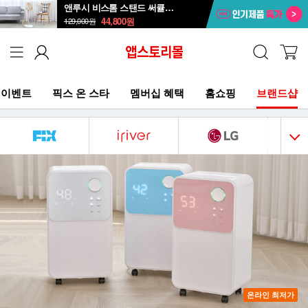
앤루시 비스톰 스탠드 써큘레이터 ASF-200A
44,800
원
129,000
원
이벤트
픽스 온 스타
멤버십 혜택
홈쇼핑
브랜드샵
온라인 최저가