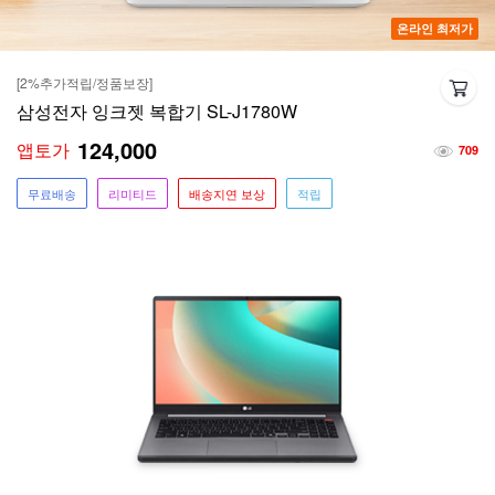
온라인 최저가
[2%추가적립/정품보장]
삼성전자 잉크젯 복합기 SL-J1780W
124,000
앱토가
709
무료배송
리미티드
배송지연 보상
적립