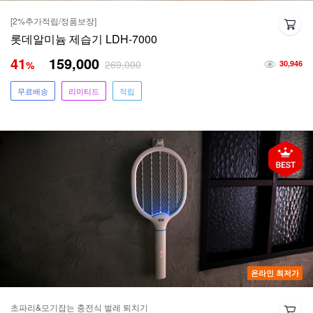
[2%추가적립/정품보장]
롯데알미늄 제습기 LDH-7000
41
159,000
269,000
%
30,946
무료배송
리미티드
적립
온라인 최저가
초파리&모기잡는 충전식 벌레 퇴치기