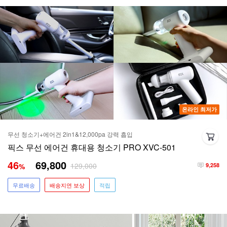
온라인 최저가
무선 청소기+에어건 2in1&12,000pa 강력 흡입
픽스 무선 에어건 휴대용 청소기 PRO XVC-501
46
69,800
129,000
%
9,258
무료배송
배송지연 보상
적립