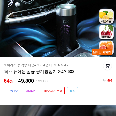
온라인 최저가
바이러스 등 각종 세균&초미세먼지 99.97%제거
픽스 퓨어원 살균 공기청정기 XCA-503
64
49,800
139,000
%
504
무료배송
리미티드
배송지연 보상
적립