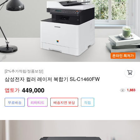
온라인 최저가
[2%추가적립/정품보장]
삼성전자 컬러 레이저 복합기 SL-C1460FW
449,000
앱토가
1,883
무료배송
리미티드
배송지연 보상
적립