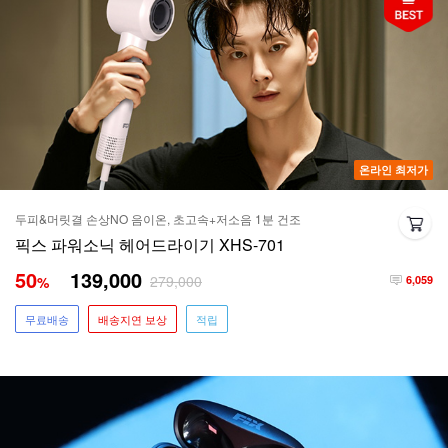
온라인 최저가
두피&머릿결 손상NO 음이온, 초고속+저소음 1분 건조
픽스 파워소닉 헤어드라이기 XHS-701
50
139,000
279,000
%
6,059
무료배송
배송지연 보상
적립