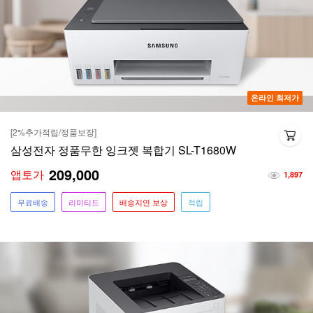
온라인 최저가
[2%추가적립/정품보장]
삼성전자 정품무한 잉크젯 복합기 SL-T1680W
209,000
앱토가
1,897
무료배송
리미티드
배송지연 보상
적립