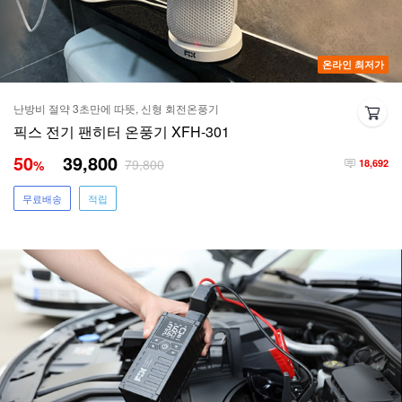
온라인 최저가
난방비 절약 3초만에 따뜻, 신형 회전온풍기
픽스 전기 팬히터 온풍기 XFH-301
50
39,800
79,800
%
18,692
무료배송
적립