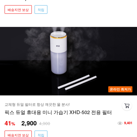
배송지연 보상
적립
온라인 최저가
교체형 듀얼 필터로 항상 깨끗한 물 분사!
픽스 듀얼 휴대용 미니 가습기 XHD-502 전용 필터
41
2,900
4,900
%
9,401
배송지연 보상
적립