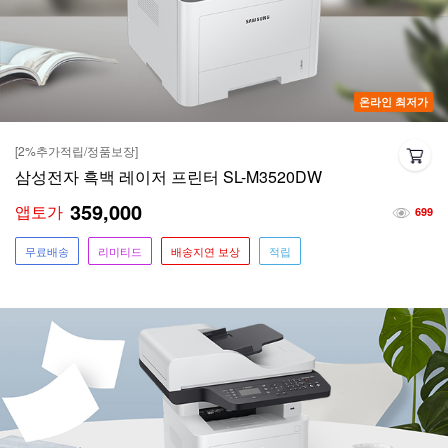
온라인 최저가
[2%추가적립/정품보장]
삼성전자 흑백 레이저 프린터 SL-M3520DW
359,000
앱토가
699
무료배송
리미티드
배송지연 보상
적립