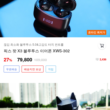
온라인 최저가
끊김 최소화 블루투스 5.0&고감도 터치 컨트롤
픽스 팟 X3 블루투스 이어폰 XWS-302
27
79,800
109,000
%
2,436
무료배송
배송지연 보상
적립