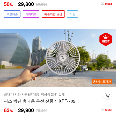
50
29,800
59,800
%
2,981
무료배송
리미티드
배송지연 보상
적립
온라인 최저가
최대 17시간 사용&휴대용+탁상용 2IN1 설계
픽스 빅팬 휴대용 무선 선풍기 XPF-702
63
29,900
79,800
%
3,566