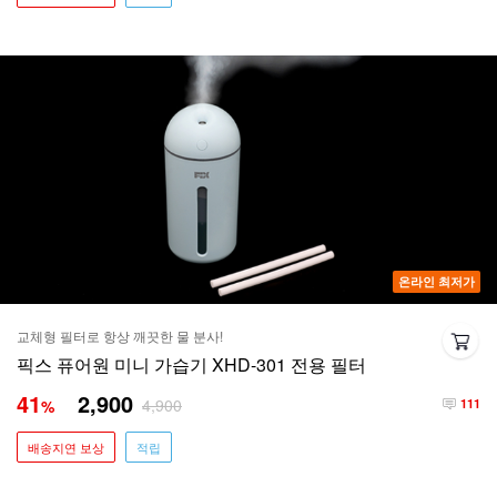
온라인 최저가
교체형 필터로 항상 깨끗한 물 분사!
픽스 퓨어원 미니 가습기 XHD-301 전용 필터
41
2,900
4,900
%
111
배송지연 보상
적립