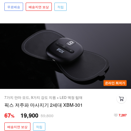
무료배송
배송지연 보상
적립
온라인 최저가
7가지 안마 모드, 9가지 강도 지원 + LED 액정 탑재
픽스 저주파 마사지기 2세대 XBM-301
67
19,900
59,800
%
7,287
배송지연 보상
적립