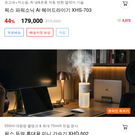
초고속+저소음, Ai 냉&온풍 자동 변환 열제어 기술
픽스 파워소닉 Ai 헤어드라이기 XHS-703
44
179,000
319,000
%
5,573
무료배송
배송지연 보상
적립
온라인 최저가
550ml 대용량 물탱크 & 최대 70ml/h 듀얼 분사
픽스 듀얼 휴대용 미니 가습기 XHD-502