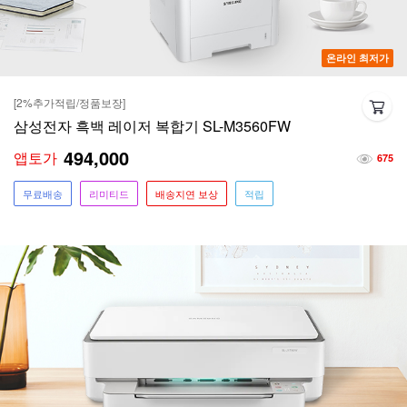
온라인 최저가
[2%추가적립/정품보장]
삼성전자 흑백 레이저 복합기 SL-M3560FW
494,000
앱토가
675
무료배송
리미티드
배송지연 보상
적립