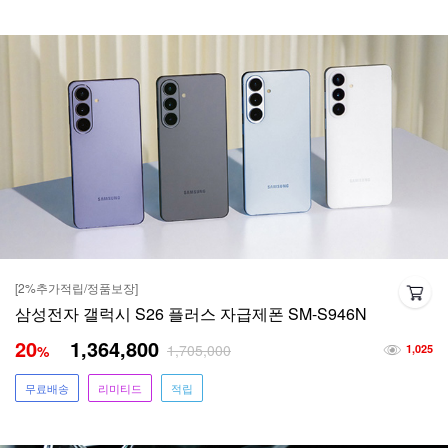
[2%추가적립/정품보장]
삼성전자 갤럭시 S26 플러스 자급제폰 SM-S946N
20
1,364,800
1,705,000
%
1,025
무료배송
리미티드
적립