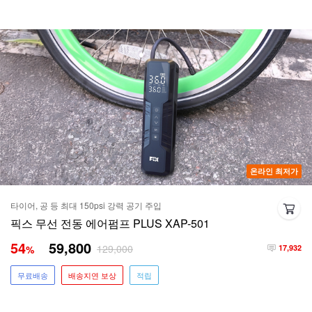
온라인 최저가
타이어, 공 등 최대 150psi 강력 공기 주입
픽스 무선 전동 에어펌프 PLUS XAP-501
54
59,800
129,000
%
17,932
무료배송
배송지연 보상
적립