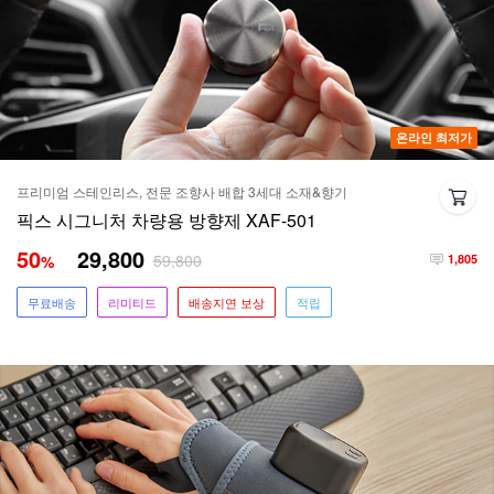
온라인 최저가
프리미엄 스테인리스, 전문 조향사 배합 3세대 소재&향기
픽스 시그니처 차량용 방향제 XAF-501
50
29,800
59,800
%
1,805
무료배송
리미티드
배송지연 보상
적립