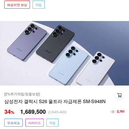
배송지연 보상
적립
[2%추가적립/정품보장]
삼성전자 갤럭시 S26 울트라 자급제폰 SM-S948N
34
1,689,500
2,545,400
%
2,761
무료배송
리미티드
적립