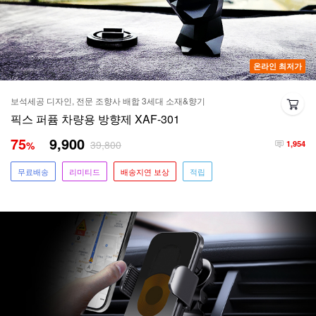
온라인 최저가
보석세공 디자인, 전문 조향사 배합 3세대 소재&향기
픽스 퍼퓸 차량용 방향제 XAF-301
75
9,900
39,800
%
1,954
무료배송
리미티드
배송지연 보상
적립