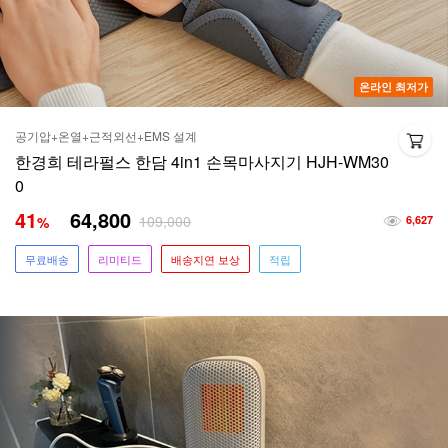
온라인 최저가
공기압+온열+근적외선+EMS 설계
한경희 테라펄스 한담 4in1 손목마사지기 HJH-WM30
0
41
64,800
109,000
%
6,627
무료배송
리미티드
배송지연 보상
적립