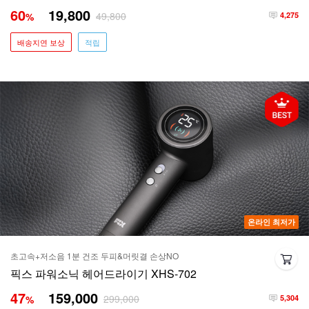
60
19,800
49,800
%
4,275
배송지연 보상
적립
온라인 최저가
초고속+저소음 1분 건조 두피&머릿결 손상NO
픽스 파워소닉 헤어드라이기 XHS-702
47
159,000
299,000
%
5,304