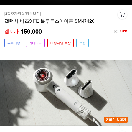
[2%추가적립/정품보장]
갤럭시 버즈3 FE 블루투스이어폰 SM-R420
159,000
앱토가
2,831
무료배송
리미티드
배송지연 보상
적립
온라인 최저가