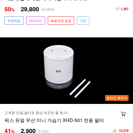
50
29,800
59,800
%
1,287
무료배송
리미티드
배송지연 보상
적립
온라인 최저가
교체형 듀얼 필터로 항상 깨끗한 물 분사!
픽스 듀얼 무선 미니 가습기 XHD-501 전용 필터
41
2,900
4,900
%
10,319