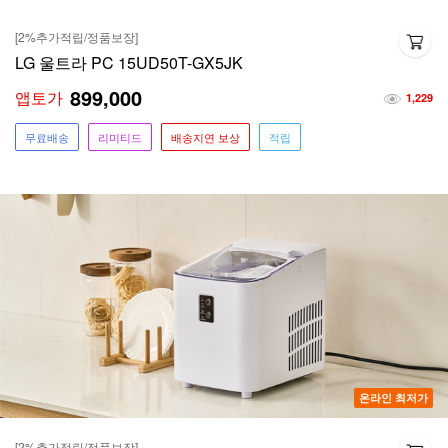
[2%추가적립/정품보장]
LG 울트라 PC 15UD50T-GX5JK
899,000
앱토가
1,229
무료배송
리미티드
배송지연 보상
적립
온라인 최저가
[2%추가적립/정품보장]