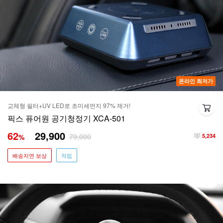
온라인 최저가
교체형 필터+UV LED로 초미세먼지 97% 제거!
픽스 퓨어원 공기청정기 XCA-501
62
29,900
79,000
%
5,234
배송지연 보상
적립