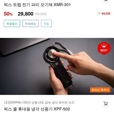
픽스 트랩 전기 파리 모기채 XMR-301
50
29,800
59,800
%
64,332
특별할인
무료배송
적립
온라인 최저가
12,000RPM+100단 강풍+3초 급속 냉각 에어컨 모드
픽스 쿨 휴대용 냉각 선풍기 XPF-502