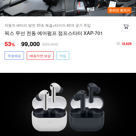
온라인 최저가
자동차 배터리 방전 30초 해결+타이어 40개 공기 주입
픽스 무선 전동 에어펌프 점프스타터 XAP-701
53
99,000
209,000
%
18,629
무료배송
배송지연 보상
적립