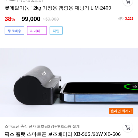
롯데알미늄 12kg 가정용 캠핑용 제빙기 LIM-2400
38
99,000
159,000
%
3,223
무료배송
리미티드
적립
온라인 최저가
스마트폰 충전 단자 보호&초경량&초소형 설계
픽스 플랫 스마트폰 보조배터리 XB-505 /20W XB-506