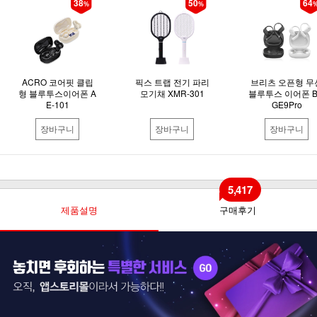
38
50
64
%
%
ACRO 코어핏 클립
픽스 트랩 전기 파리
브리츠 오픈형 무
형 블루투스이어폰 A
모기채 XMR-301
블루투스 이어폰 B
E-101
GE9Pro
장바구니
장바구니
장바구니
5,417
제품설명
구매후기