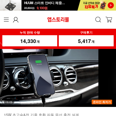
HUUM 스마트 인바디 체중계 SB-108B
9,100
원
39,800
원
누적 판매 수량
구매후기
14,330
5,417
개
개
1
/
5
온라인 최저가
15W 초고속&전 기종 호환 자동 무선 충전 설계