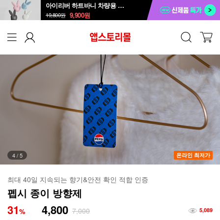
아이리버 하트바니 차량용 방향제 ICD-B1
9,900
원
19,800
원
5
/
5
온라인 최저가
최대 40일 지속되는 향기&안전 확인 적합 인증
펩시 종이 방향제
31
4,800
7,000
%
5,089