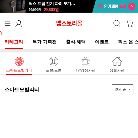
픽스 트랩 전기 파리 모기채 XMR-301
29,800
원
59,800
원
카테고리
특가 기획전
출석·혜택
이벤트
픽스 온 
스마트모빌리티
로봇/드론
TV/영상가전
생활가전
스마트모빌리티