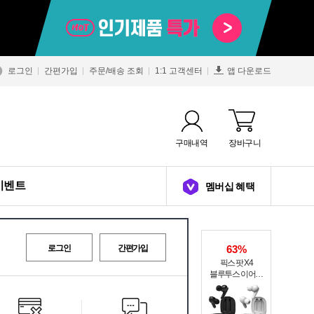
로그인
간편가입
주문/배송 조회
1:1 고객센터
앱 다운로드
구매내역
장바구니
이벤트
멤버십 혜택
로그인
간편가입
63%
픽스 팟 X4
블루투스 이어폰
XWS-303