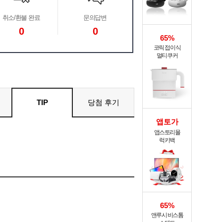
취소/환불 완료
문의답변
0
0
65%
코릭 접이식
멀티쿠커
TIP
당첨 후기
앱토가
앱스토리몰
럭키백
65%
앤루시 비스톰