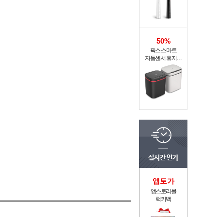
50%
픽스 스마트
자동센서 휴지통
XSW-301
앱토가
앱스토리몰
럭키백