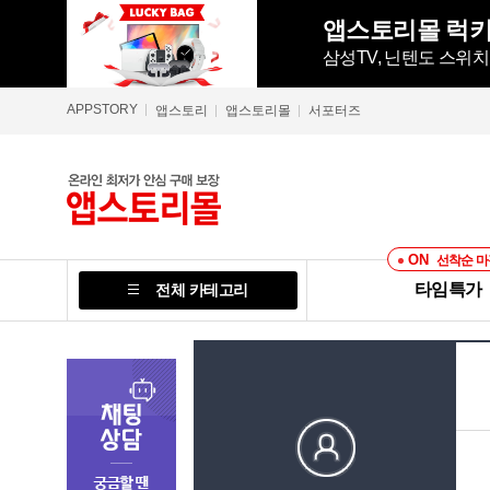
앱스토리몰 럭
삼성TV, 닌텐도 스위치
APPSTORY
앱스토리
앱스토리몰
서포터즈
ON
선착순 마
타임특가
전체 카테고리