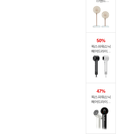
스탠드
써큘레이터 ASF-
200A
50%
픽스 파워소닉
헤어드라이기
XHS-701
47%
픽스 파워소닉
헤어드라이기
XHS-702