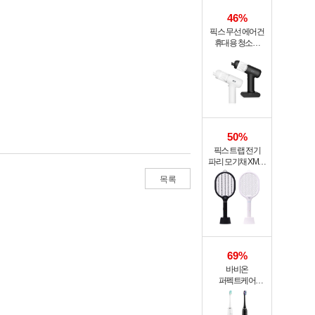
46%
픽스 무선 에어건
휴대용 청소기
PRO XVC-501
50%
픽스 트랩 전기
파리 모기채 XMR-
301
목록
69%
바비온
퍼펙트케어
퓨어슬림
음파전동칫솔