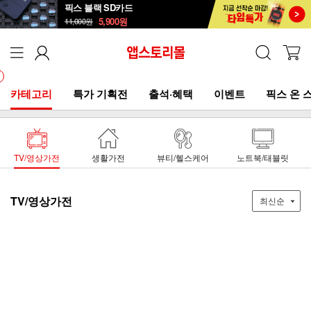
픽스 블랙 SD카드
5,900
원
11,000
원
카테고리
특가 기획전
출석·혜택
이벤트
픽스 온 
TV/영상가전
생활가전
뷰티/헬스케어
노트북/태블릿
TV/영상가전