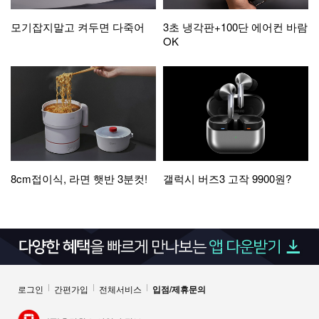
모기잡지말고 켜두면 다죽어
3초 냉각판+100단 에어컨 바람
OK
8cm접이식, 라면 햇반 3분컷!
갤럭시 버즈3 고작 9900원?
로그인
간편가입
전체서비스
입점/제휴문의