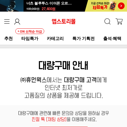
너츠 블루투스 이어폰 오르골 T90
27,400
원
109,000
원
ON 선착순 마감
추천
타임특가
카테고리
특가 기획전
출석·혜택