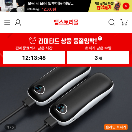
모락 시뮬러 알루미늄 메탈 접이식 노트북 거치대S
12,300
원
39,900
원
판매종료까지 남은 시간
초저가 남은 수량
12:13:45
3
개
4
/
5
온라인 최저가