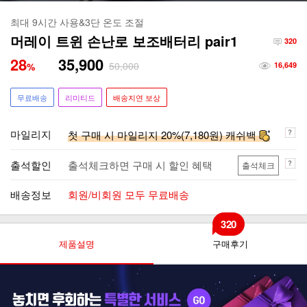
최대 9시간 사용&3단 온도 조절
머레이 트윈 손난로 보조배터리 pair1
320
28
35,900
50,000
%
16,649
무료배송
리미티드
배송지연 보상
마일리지
첫 구매 시 마일리지 20%(7,180원) 캐쉬백
출석할인
출석체크하면 구매 시 할인 혜택
출석체크
배송정보
회원/비회원 모두 무료배송
320
제품설명
구매후기