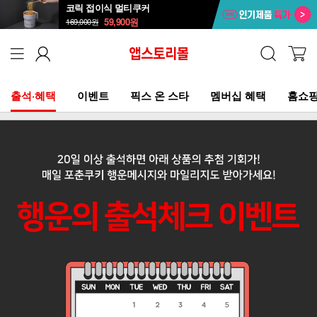
코릭 접이식 멀티쿠커
59,900
원
169,000
원
출석·혜택
이벤트
픽스 온 스타
멤버십 혜택
홈쇼