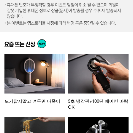
모기잡지말고 켜두면 다죽어
3초 냉각판+100단 에어컨 바람
OK