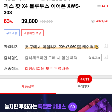
픽스 팟 X4 블루투스 이어폰 XWS-
4,811
303
63
39,800
109,000
%
4,971,546
무료배송
배송지연 보상
마일리지
첫 구매 시 마일리지 20%(7,960원) 캐쉬백
출석할인
출석체크하면 구매 시 할인 혜택
출석체크
배송정보
회원/비회원 모두 무료배송
4,811
제품설명
구매후기