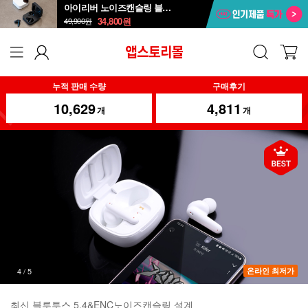
아이리버 노이즈캔슬링 블루투스 무선이어폰 ITW-ANC4
34,800
원
49,900
원
누적 판매 수량
구매후기
10,629
4,811
개
개
4
/
5
온라인 최저가
최신 블루투스 5.4&ENC노이즈캔슬링 설계