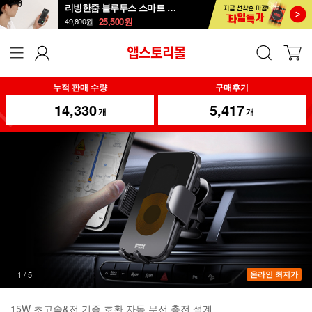
리빙한줌 블루투스 스마트 안경 선글라스
25,500
원
49,800
원
누적 판매 수량
구매후기
14,330
5,417
개
개
2
/
5
온라인 최저가
15W 초고속&전 기종 호환 자동 무선 충전 설계