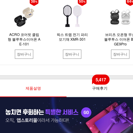
38
50
64
%
%
ACRO 코어핏 클립
픽스 트랩 전기 파리
브리츠 오픈형 무
형 블루투스이어폰 A
모기채 XMR-301
블루투스 이어폰 B
E-101
GE9Pro
장바구니
장바구니
장바구니
5,417
제품설명
구매후기