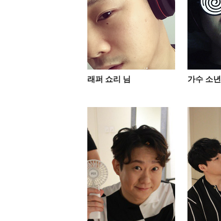
래퍼 쇼리 님
가수 소년