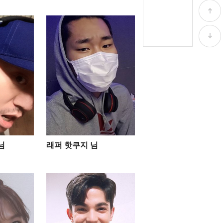
님
래퍼 핫쿠지 님