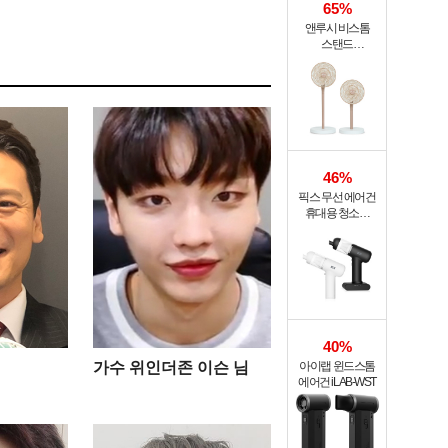
65%
앤루시 비스톰
스탠드
써큘레이터 ASF-
200A
46%
픽스 무선 에어건
휴대용 청소기
PRO XVC-501
40%
가수 위인더존 이슨 님
아이랩 윈드스톰
에어건 iLAB-WST