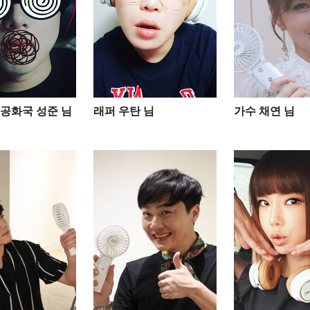
공화국 성준 님
래퍼 우탄 님
가수 채연 님