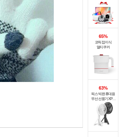
65%
코릭 접이식
멀티쿠커
63%
픽스 빅팬 휴대용
무선 선풍기 XPF-
702