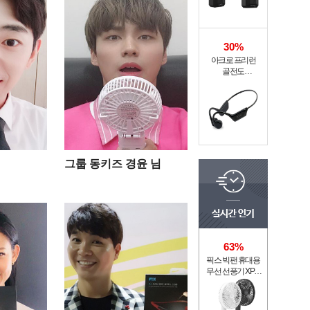
30%
아크로 프리런
골전도
무선이어폰 MI6-9
그룹 동키즈 경윤 님
63%
픽스 빅팬 휴대용
무선 선풍기 XPF-
702