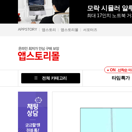
최대 17인치 노트북 거
APPSTORY
앱스토리
앱스토리몰
서포터즈
ON
선착순 마
타임특가
전체 카테고리