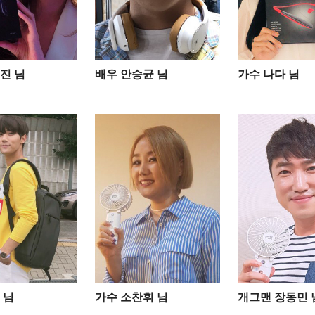
진 님
배우 안승균 님
가수 나다 님
님​
가수 소찬휘 님
개그맨 장동민 