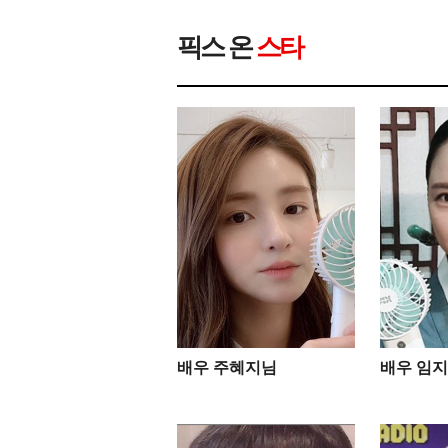
픽스 온
스타
배우 주혜지님
배우 임지