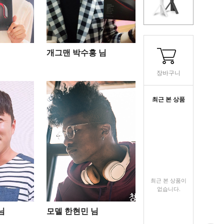
개그맨 박수홍 님
장바구니
최근 본 상품
최근 본 상품이
없습니다.
님
모델 한현민 님