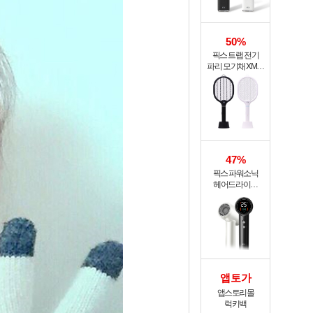
50%
픽스 트랩 전기
파리 모기채 XMR-
301
47%
픽스 파워소닉
헤어드라이기
XHS-702
앱토가
앱스토리몰
럭키백