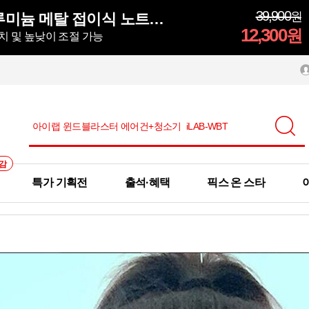
39,900
원
모락 시뮬러 알루미늄 메탈 접이식 노트북 거치대S
12,300
원
치 및 높낮이 조절 가능
감
특가 기획전
출석·혜택
픽스 온 스타