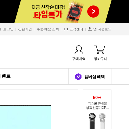
로그인
간편가입
주문/배송 조회
1:1 고객센터
앱 다운로드
구매내역
장바구니
이벤트
멤버십 혜택
50%
픽스 쿨 휴대용
냉각 선풍기 XPF-
502