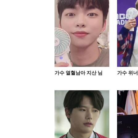
가수 열혈남아 지산 님
가수 위너