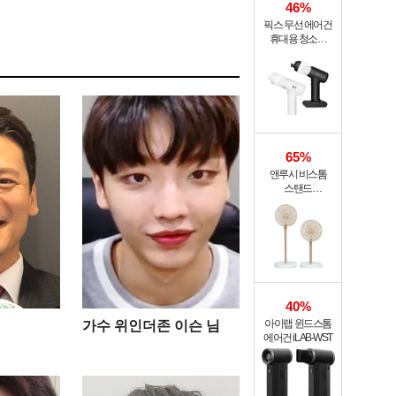
46%
픽스 무선 에어건
휴대용 청소기
PRO XVC-501
65%
앤루시 비스톰
스탠드
써큘레이터 ASF-
200A
40%
아이랩 윈드스톰
가수 위인더존 이슨 님
에어건 iLAB-WST