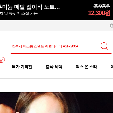
39,900
원
모락 시뮬러 알루미늄 메탈 접이식 노트북 거치대S
12,300
원
치 및 높낮이 조절 가능
감
특가 기획전
출석·혜택
픽스 온 스타