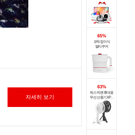
65%
코릭 접이식
멀티쿠커
63%
픽스 빅팬 휴대용
자세히 보기
무선 선풍기 XPF-
702