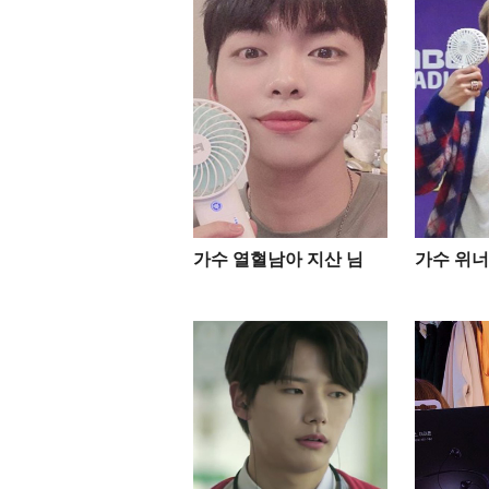
가수 열혈남아 지산 님
가수 위너