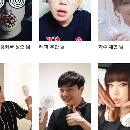
공화국 성준 님
래퍼 우탄 님
가수 채연 님