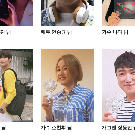
진 님
배우 안승균 님
가수 나다 님
님​
가수 소찬휘 님
개그맨 장동민 