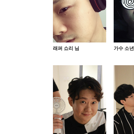
래퍼 쇼리 님
가수 소년