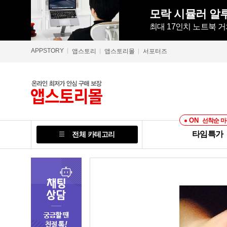
최대 17인치 노트북 거
APPSTORY
앱스토리
앱스토리몰
서포터즈
ON
선착순 마
타임특가
전체 카테고리