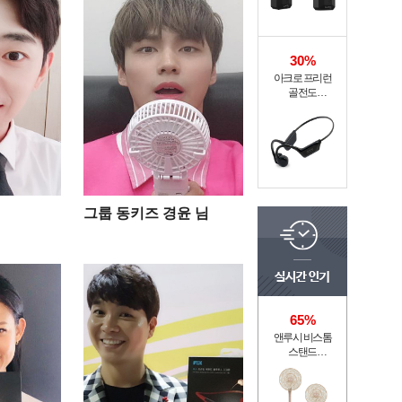
30%
아크로 프리런
골전도
무선이어폰 MI6-9
그룹 동키즈 경윤 님
65%
앤루시 비스톰
스탠드
써큘레이터 ASF-
200A