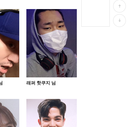
님
래퍼 핫쿠지 님