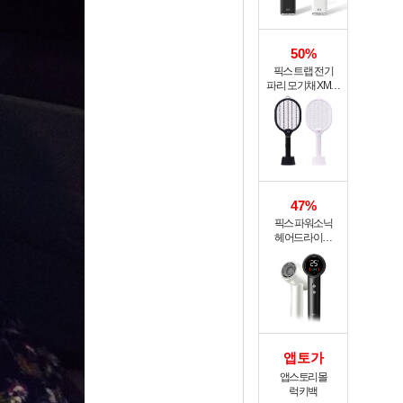
50%
픽스 트랩 전기
파리 모기채 XMR-
301
47%
픽스 파워소닉
헤어드라이기
XHS-702
앱토가
앱스토리몰
럭키백