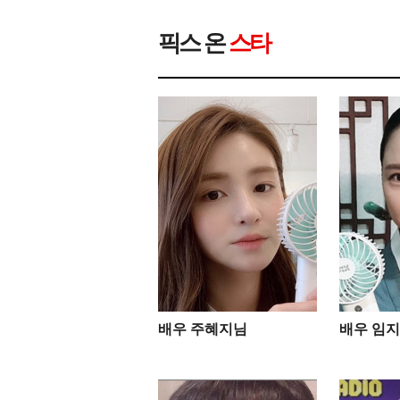
픽스 온
스타
배우 주혜지님
배우 임지