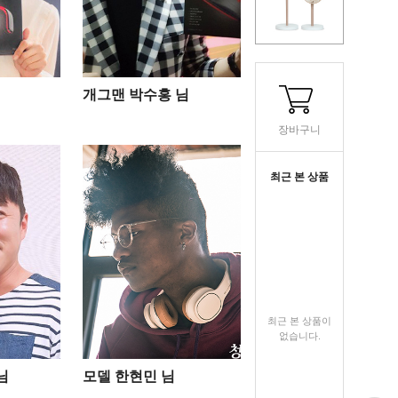
개그맨 박수홍 님
장바구니
최근 본 상품
최근 본 상품이
없습니다.
님
모델 한현민 님