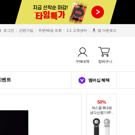
로그인
간편가입
주문/배송 조회
1:1 고객센터
앱 다운로드
구매내역
장바구니
이벤트
멤버십 혜택
50%
픽스 쿨 휴대용
냉각 선풍기 XPF-
502