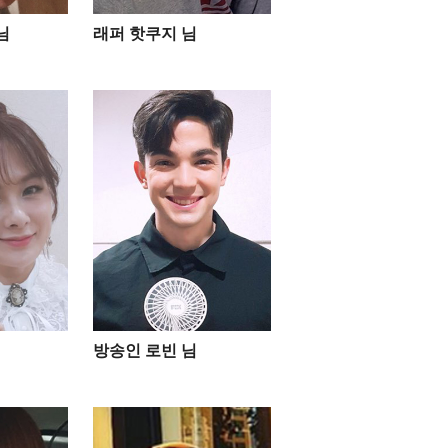
님
래퍼 핫쿠지 님
방송인 로빈 님