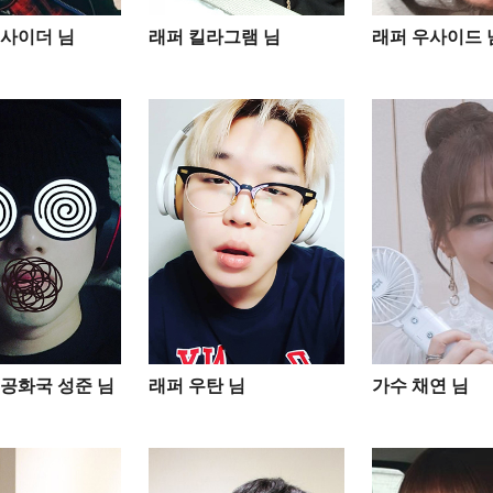
사이더 님
래퍼 킬라그램 님
래퍼 우사이드 
공화국 성준 님
래퍼 우탄 님
가수 채연 님