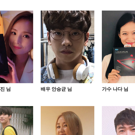
진 님
배우 안승균 님
가수 나다 님