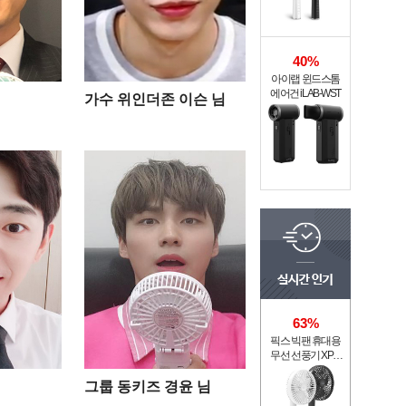
40%
아이랩 윈드스톰
에어건 iLAB-WST
가수 위인더존 이슨 님
63%
픽스 빅팬 휴대용
무선 선풍기 XPF-
702
그룹 동키즈 경윤 님