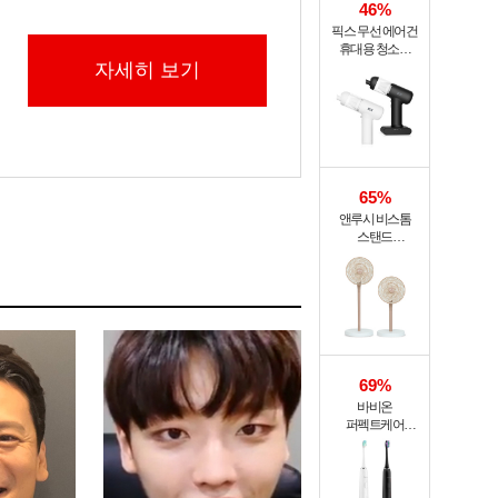
46%
픽스 무선 에어건
휴대용 청소기
자세히 보기
PRO XVC-501
65%
앤루시 비스톰
스탠드
써큘레이터 ASF-
200A
69%
바비온
퍼펙트케어
퓨어슬림
음파전동칫솔