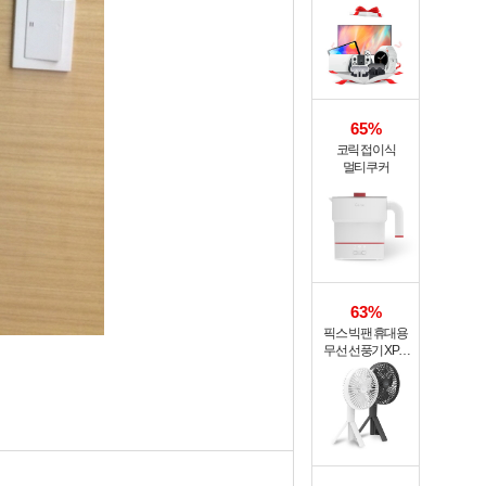
65%
코릭 접이식
멀티쿠커
63%
픽스 빅팬 휴대용
무선 선풍기 XPF-
702