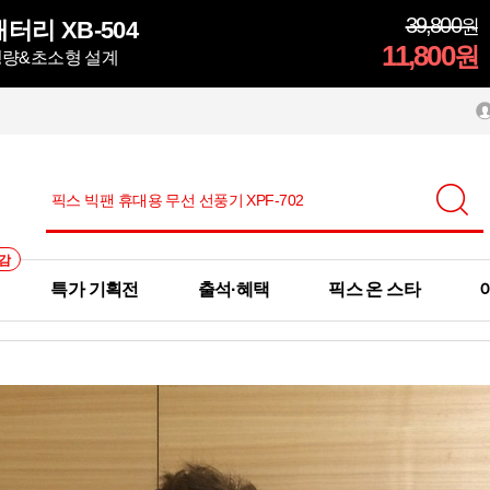
39,800
원
터리 XB-504
11,800
원
초경량&초소형 설계
감
특가 기획전
출석·혜택
픽스 온 스타