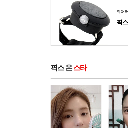
웨어러
픽스
픽스 온
스타