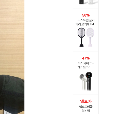
50%
픽스 트랩 전기
파리 모기채 XMR-
301
47%
픽스 파워소닉
헤어드라이기
XHS-702
앱토가
앱스토리몰
럭키백