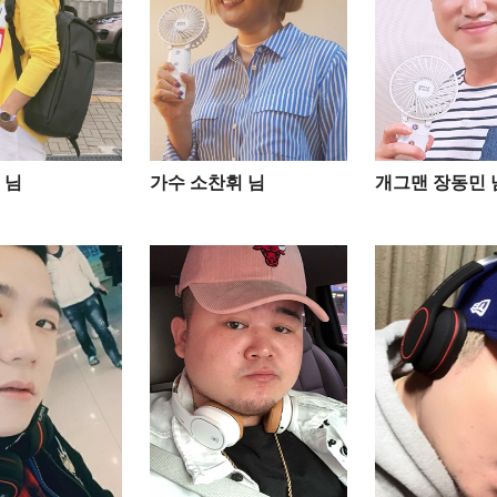
님​
가수 소찬휘 님
개그맨 장동민 