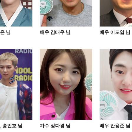
은 님
배우 김태우 님
배우 이도엽 님
, 송민호 님
가수 정다경 님
배우 안용준 님