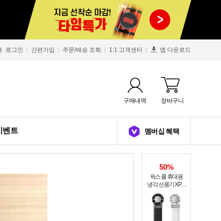
로그인
간편가입
주문/배송 조회
1:1 고객센터
앱 다운로드
구매내역
장바구니
이벤트
멤버십 혜택
50%
픽스 쿨 휴대용
냉각 선풍기 XPF-
502