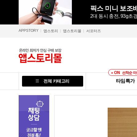
픽스 미니 보조배
2대 동시 충전, 93g
APPSTORY
앱스토리
앱스토리몰
서포터즈
ON
선착순 마
타임특가
전체 카테고리