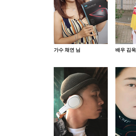
가수 채연 님
배우 김욱 