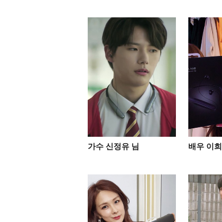
가수 신정유 님
배우 이희