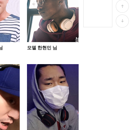
님
모델 한현민 님