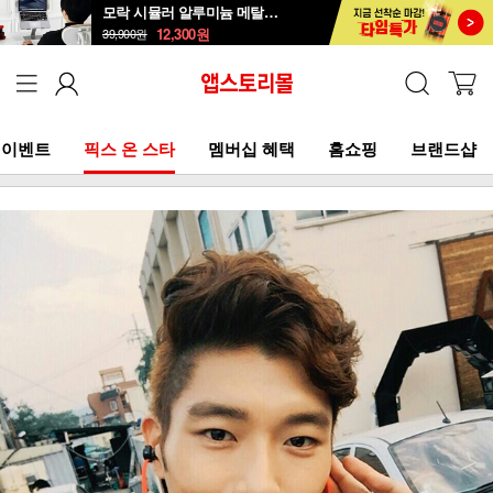
모락 시뮬러 알루미늄 메탈 접이식 노트북 거치대S
12,300
원
39,900
원
이벤트
픽스 온 스타
멤버십 혜택
홈쇼핑
브랜드샵