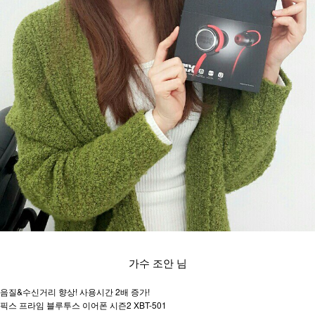
가수 조안 님
음질&수신거리 향상! 사용시간 2배 증가!
픽스 프라임 블루투스 이어폰 시즌2 XBT-501