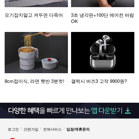
모기잡지말고 켜두면 다죽어
3초 냉각판+100단 에어컨 바람
OK
8cm접이식, 라면 햇반 3분컷!
갤럭시 버즈3 고작 9900원?
로그인
간편가입
전체서비스
입점/제휴문의