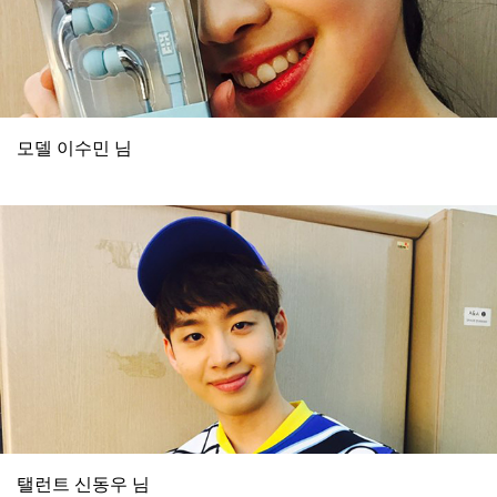
모델 이수민 님
탤런트 신동우 님