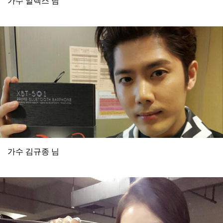
가수 알렉스 님
가수 김규종 님