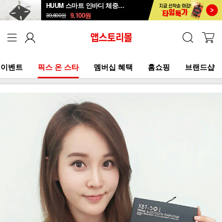
HUUM 스마트 인바디 체중계 SB-108B
9,100
원
39,800
원
이벤트
픽스 온 스타
멤버십 혜택
홈쇼핑
브랜드샵