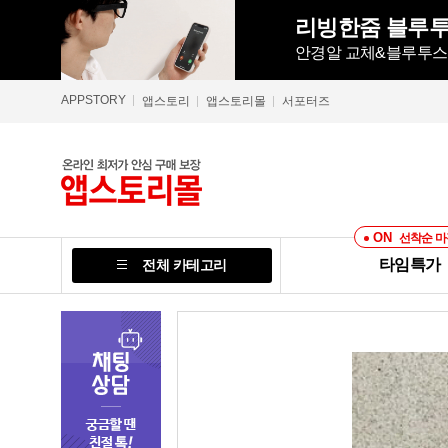
리빙한줌 블루투
안경알 교체&블루투스 5
APPSTORY
앱스토리
앱스토리몰
서포터즈
ON
선착순 마
타임특가
전체 카테고리