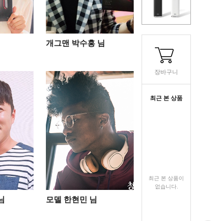
개그맨 박수홍 님
장바구니
최근 본 상품
최근 본 상품이
없습니다.
님
모델 한현민 님