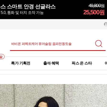
49,800
원
스 스마트 안경 선글라스
25,500
원
.0, 통화 및 터치 조작 가능
감
특가 기획전
출석·혜택
픽스 온 스타