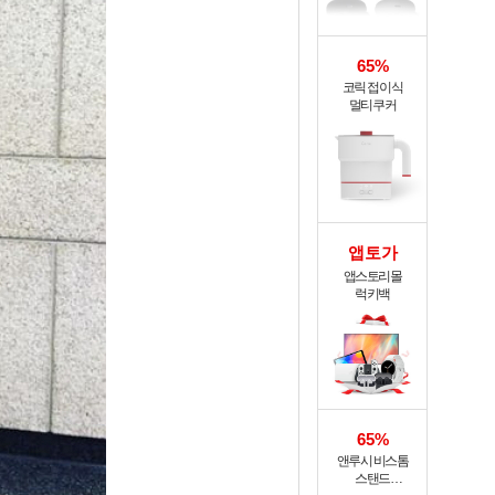
65%
코릭 접이식
멀티쿠커
앱토가
앱스토리몰
럭키백
65%
앤루시 비스톰
스탠드