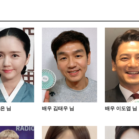
은 님
배우 김태우 님
배우 이도엽 님