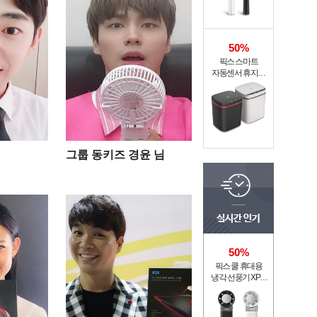
50%
픽스 스마트
자동센서 휴지통
XSW-301
그룹 동키즈 경윤 님
50%
픽스 쿨 휴대용
냉각 선풍기 XPF-
502