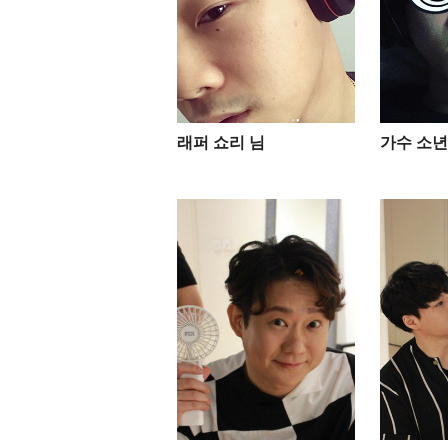
래퍼 쇼리 님
가수 소년