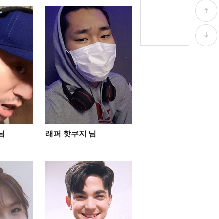
님
래퍼 핫쿠지 님