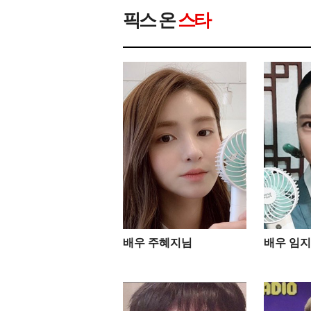
픽스 온
스타
배우 주혜지님
배우 임지