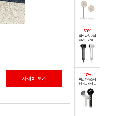
써큘레이터 ASF-
200A
50%
픽스 파워소닉
헤어드라이기
XHS-701
47%
자세히 보기
픽스 파워소닉
헤어드라이기
XHS-702