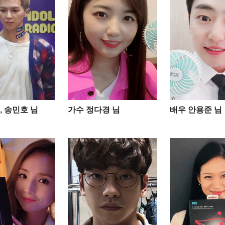
, 송민호 님
가수 정다경 님
배우 안용준 님