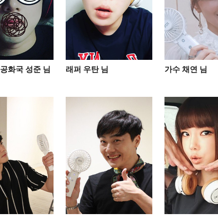
공화국 성준 님
래퍼 우탄 님
가수 채연 님