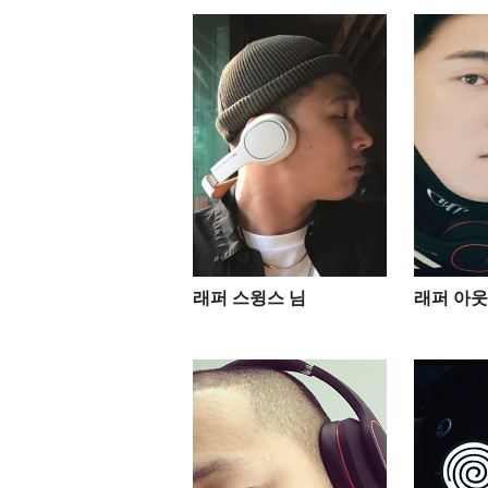
래퍼 스윙스 님
래퍼 아웃