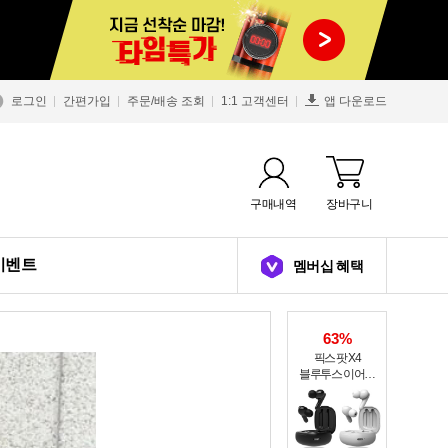
로그인
간편가입
주문/배송 조회
1:1 고객센터
앱 다운로드
구매내역
장바구니
이벤트
멤버십 혜택
63%
픽스 팟 X4
블루투스 이어폰
XWS-303