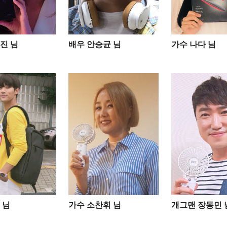
진 님
배우 안승균 님
가수 나다 님
님​
가수 소찬휘 님
개그맨 장동민 