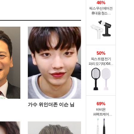
46%
픽스 무선 에어건
휴대용 청소기
PRO XVC-501
50%
픽스 트랩 전기
파리 모기채 XMR-
301
69%
가수 위인더존 이슨 님
바비온
퍼펙트케어
퓨어슬림
음파전동칫솔